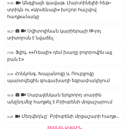
Անգլիայի գավաթ. Մարտինելիի հեթ-
19:59
տրիկն ու «Արսենալի» խոշոր հաշվով
հաղթանակը
Սվիտոլինան կարիերայի 19-րդ
18:27
տիտղոսն է նվաճել
Ֆլիկ. ««Ռեալի» դեմ խաղը բոլորովին այլ
17:08
բան է»
Հոնկոնգ. Խաչանովը և Ռուբլյովը
16:18
պարտվեցին զուգախաղի եզրափակիչում
Սաբալենկան երկրորդ տարին
15:45
անընդմեջ հաղթել է Բրիսբենի մրցաշարում
Մեդվեդևը` Բրիսբենի մրցաշարի հաղթող
14:49
ՏԵՍՆԵԼ ԱՎԵԼԻՆ