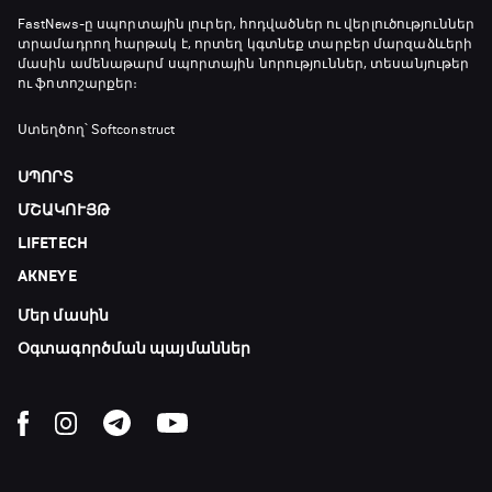
Առագաստանավային սպորտ
FastNews
-ը սպորտային լուրեր, հոդվածներ ու վերլուծություններ
տրամադրող հարթակ է, որտեղ կգտնեք տարբեր մարզաձևերի
23:20 - 23:45
մասին ամենաթարմ սպորտային նորություններ, տեսանյութեր
ու ֆոտոշարքեր։
Մշակույթ և ֆուտբոլ
Ստեղծող՝ Softconstruct
23:45 - 00:00
ՍՊՈՐՏ
ՄՇԱԿՈՒՅԹ
LIFETECH
AKNEYE
Մեր մասին
Օգտագործման պայմաններ