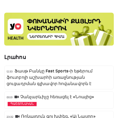
գլխավոր հովանավորն է
Լրահոս
Ֆասթ Բանկը Fast Sports-ի եթերում
12:33
ֆուտբոլի աշխարհի առաջնության
ցուցադրման գլխավոր հովանավորն է
Չանչարևիչը հեռացել է «Նոայից»
00:01
ՊԱՇՏՈՆԱԿԱՆ
Ռոնալդուն գոլ խփեց, «Ալ Նասրը»
23:32