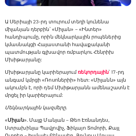
Ա Սերիայի 23-րդ տուրում տեղի կունենա
միլանյան դերբին՝ «Միլան» – «Ինտեր»
հանդիպումը, որին մեկնարկային րոպեներից
կմասնակցի Հայաստանի հավաքականի
պատմության գլխավոր ռմբարկու Հենրիխ
Մխիթարյանը:
Մխիթարյանը կարիերայում
ռեկորդային
՝ 17-րդ
անգամ կմրցի «Ռոսոներիի» հետ: «Միլանն» այն
ակումբն է, որի դեմ Մխիթարյանն ամենաշատն է
մրցել իր կարիերայում:
Մեկնարկային կազմերը.
«
Միլան
». Մայք Մանյան – Թեո Էռնանդես,
Ստրախինյա Պավլովիչ, Ֆիկայո Տոմորի, Քայլ
Ուոքեր – Իսմայել Բենասեր, Յունուս Մուսա,