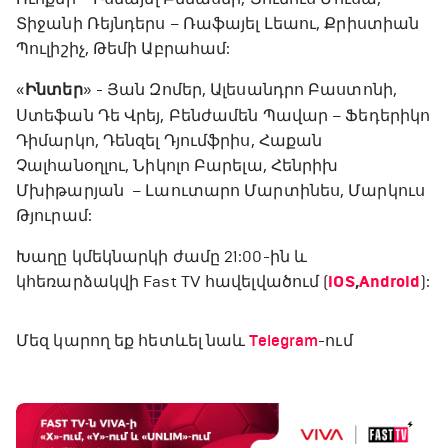
Տիջանի Ռեյնդերս – Ռաֆայել Լեաու, Քրիստիան
Պուլիշիչ, Թեմի Աբրահամ:
«
Ինտեր
» - Յան Զոմեր, Ալեսանդրո Բաստոնի,
Ստեֆան Դե Վրեյ, Բենժամեն Պավար – Ֆեդերիկո
Դիմարկո, Դենզել Դյումֆրիս, Հաքան
Չալհանօղլու, Նիկոլո Բարելա, Հենրիխ
Մխիթարյան – Լաուտարո Մարտինես, Մարկուս
Թյուրամ:
Խաղը կմեկնարկի ժամը 21:00-ին և
կհեռարձակվի Fast TV հավելվածում (
iOS
,
Android
):
Մեզ կարող եք հետևել նաև
Telegram
-ում