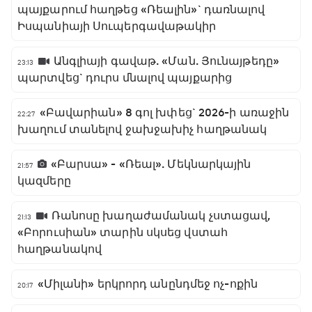
պայքարում հաղթեց «Ռեալին»` դառնալով
Իսպանիայի Սուպերգավաթակիր
Անգլիայի գավաթ. «Ման. Յունայթեդը»
23:13
պարտվեց` դուրս մնալով պայքարից
«Բավարիան» 8 գոլ խփեց` 2026-ի առաջին
22:27
խաղում տանելով ջախջախիչ հաղթանակ
«Բարսա» - «Ռեալ». Մեկնարկային
21:57
կազմերը
Ռանոսը խաղաժամանակ չստացավ,
21:13
«Բորուսիան» տարին սկսեց վստահ
հաղթանակով
«Միլանի» երկրորդ անընդմեջ ոչ-ոքին
20:17