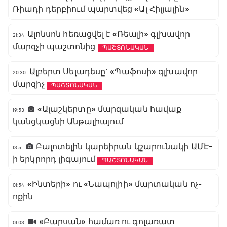
Ռիադի դերբիում պարտվեց «Ալ Հիլյալին»
Ալոնսոն հեռացվել է «Ռեալի» գլխավոր
21:34
մարզչի պաշտոնից
ՊԱՇՏՈՆԱԿԱՆ
Ալբերտ Սելադեսը` «Պաֆոսի» գլխավոր
20:30
մարզիչ
ՊԱՇՏՈՆԱԿԱՆ
«Ալաշկերտը» մարզական հավաք
19:53
կանցկացնի Անթալիայում
Բալոտելին կարեիրան կշարունակի ԱՄԷ-
13:51
ի երկրորդ լիգայում
ՊԱՇՏՈՆԱԿԱՆ
«Ինտերի» ու «Նապոլիի» մարտական ոչ-
01:54
ոքին
«Բարսան» համառ ու գոլառատ
01:03