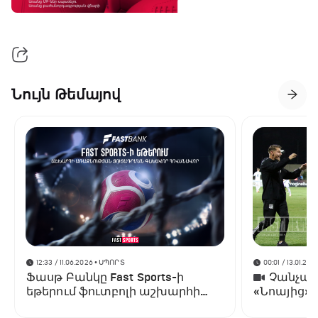
Նույն Թեմայով
12:33 / 11.06.2026
• ՍՊՈՐՏ
00:01 / 13.01.202
Ֆասթ Բանկը Fast Sports-ի
Չանչարև
եթերում ֆուտբոլի աշխարհի
«Նոայից»
առաջնության ցուցադրման