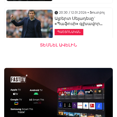
20:30 / 12.01.2026
• Ֆուտբոլ
Ալբերտ Սելադեսը`
«Պաֆոսի» գլխավոր
մարզիչ
ՊԱՇՏՈՆԱԿԱՆ
ՏԵՍՆԵԼ ԱՎԵԼԻՆ
19:53 / 12.01.2026
• Ֆուտբոլ
«Ալաշկերտը»
մարզական հավաք
կանցկացնի
Անթալիայում
13:51 / 12.01.2026
• Ֆուտբոլ
Բալոտելին
կարեիրան կշարունակի
ԱՄԷ-ի երկրորդ լիգայում
ՊԱՇՏՈՆԱԿԱՆ