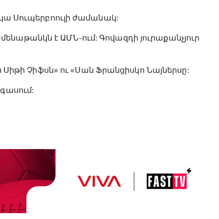
իկա Սուպերբոուլի ժամանակ:
ենաթանկն է ԱՄՆ-ում: Գովազդի յուրաքանչյուր
աս Սիթի Չիֆսն» ու «Սան Ֆրանցիսկո Նայներսը:
եգասում: