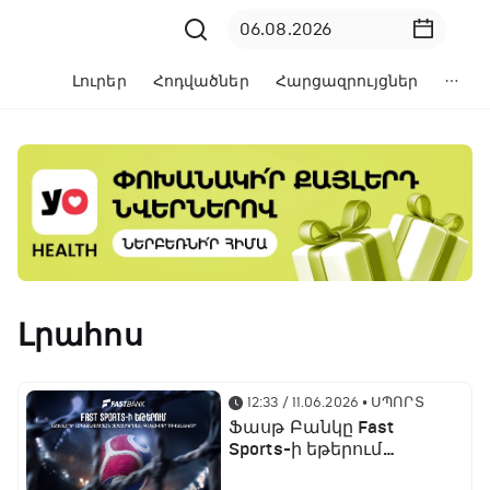
Լուրեր
Հոդվածներ
Հարցազրույցներ
Լրահոս
12:33 / 11.06.2026
• ՍՊՈՐՏ
Ֆասթ Բանկը Fast
Sports-ի եթերում
ֆուտբոլի աշխարհի