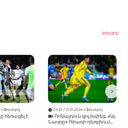
ԲՈԼՈՐԸ
6
• Ֆուտբոլ
23:32 / 12.01.2026
• Ֆուտբոլ
ը հեռացել է
Ռոնալդուն գոլ խփեց, «Ալ
Նասրը» Ռիադի դերբիում
պարտվեց «Ալ Հիլյալին»