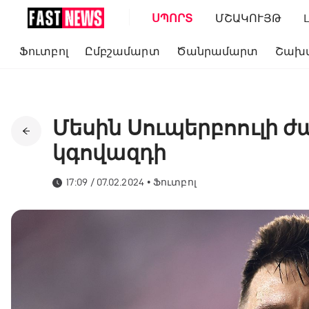
ՍՊՈՐՏ
ՄՇԱԿՈՒՅԹ
Ֆուտբոլ
Ըմբշամարտ
Ծանրամարտ
Շախ
Մեսին Սուպերբոուլի 
կգովազդի
17:09 / 07.02.2024
•
Ֆուտբոլ