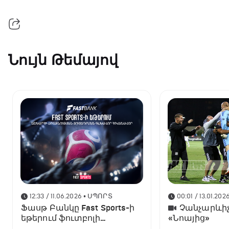
Նույն Թեմայով
12:33 / 11.06.2026
• ՍՊՈՐՏ
00:01 / 13.01.202
Ֆասթ Բանկը Fast Sports-ի
Չանչարևիչ
եթերում ֆուտբոլի
«Նոայից»
աշխարհի առաջնության