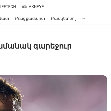
LIFETECH
AKNEYE
մատ
Բռնցքամարտ
Բասկետբոլ
ժամանակ գարեջուր