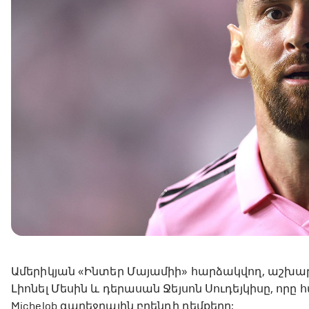
Ամերիկյան «Ինտեր Մայամիի» հարձակվող, աշխ
Լիոնել Մեսին և դերասան Ջեյսոն Սուդեյկիսը, որը 
Michelob գարեջրային բրենդի դեմքերը: