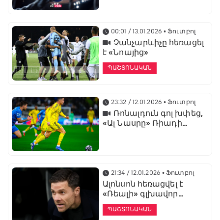
առաջնության
ցուցադրման գլխավոր
հովանավորն է
00:01 / 13.01.2026
• Ֆուտբոլ
Չանչարևիչը հեռացել
է «Նոայից»
ՊԱՇՏՈՆԱԿԱՆ
23:32 / 12.01.2026
• Ֆուտբոլ
Ռոնալդուն գոլ խփեց,
«Ալ Նասրը» Ռիադի
դերբիում պարտվեց «Ալ
Հիլյալին»
21:34 / 12.01.2026
• Ֆուտբոլ
Ալոնսոն հեռացվել է
«Ռեալի» գլխավոր
մարզչի պաշտոնից
ՊԱՇՏՈՆԱԿԱՆ