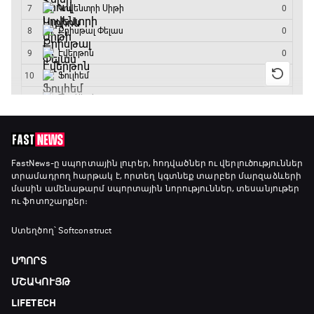
16:10 - 18:10
Առագաստանավային սպորտ
18:10 - 18:40
Լա լիգայի ստադիոնները
18:40 - 18:50
ԱԱ-2026, Փլեյ-օֆֆ, 3-րդ տեղի խաղ.
FastNews
-ը սպորտային լուրեր, հոդվածներ ու վերլուծություններ
տրամադրող հարթակ է, որտեղ կգտնեք տարբեր մարզաձևերի
Ֆրանսիա - Անգլիա
մասին ամենաթարմ սպորտային նորություններ, տեսանյութեր
18:50 - 21:10
ու ֆոտոշարքեր։
Փ/Ֆ Ամեն ինչ կամ ոչինչ. Մանչեսթեր Սիթի
Ստեղծող՝ Softconstruct
21:10 - 23:45
ՍՊՈՐՏ
ՄՇԱԿՈՒՅԹ
Մշակույթ և ֆուտբոլ
LIFETECH
23:45 - 00:00