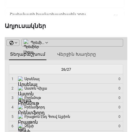
Շախմատի համաշխարհային շոու
12:55 - 13:20
Աղյուսակներ
Փ/Ֆ Ակումբների աշխարհ
13:20 - 13:45
ԱԱ-2026, Փլեյ-օֆֆ, կիսաեզրափակիչ.
Ֆրանսիա - Իսպանիա
13:45 - 15:45
GOAT. Կանանց հեծանվավազք
15:45 - 16:10
ԱԱ-2026, Փլեյ-օֆֆ, կիսաեզրափակիչ.
Անգլիա - Արգենտինա