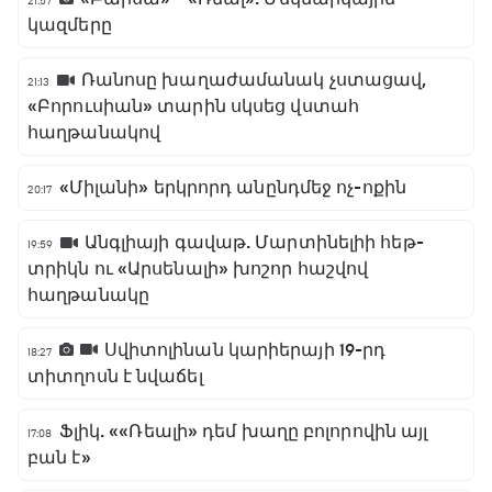
21:57
կազմերը
Ռանոսը խաղաժամանակ չստացավ,
21:13
«Բորուսիան» տարին սկսեց վստահ
հաղթանակով
«Միլանի» երկրորդ անընդմեջ ոչ-ոքին
20:17
Անգլիայի գավաթ. Մարտինելիի հեթ-
19:59
տրիկն ու «Արսենալի» խոշոր հաշվով
հաղթանակը
Սվիտոլինան կարիերայի 19-րդ
18:27
տիտղոսն է նվաճել
Ֆլիկ. ««Ռեալի» դեմ խաղը բոլորովին այլ
17:08
բան է»