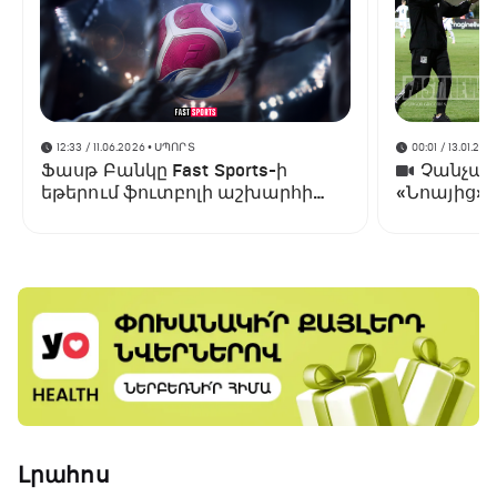
12:33 / 11.06.2026
• ՍՊՈՐՏ
00:01 / 13.01.202
Ֆասթ Բանկը Fast Sports-ի
Չանչարև
եթերում ֆուտբոլի աշխարհի
«Նոայից»
առաջնության ցուցադրման
գլխավոր հովանավորն է
Լրահոս