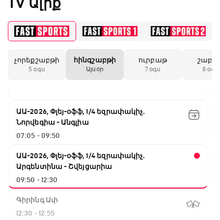
TV Ալիք
ԱԱ-2026, Փլեյ-օֆֆ, 1/4 եզրափակիչ.
Իսպանիա - Բելգիա
02:50 - 04:40
չորեքշաբթի
հինգշաբթի
ուրբաթ
շաբա
NBA. Սան Անտոնիո - Նիքս
5 օգս
Այսօր
7 օգս
8 օգս
04:40 - 07:05
ԱԱ-2026, Փլեյ-օֆֆ, 1/4 եզրափակիչ.
Նորվեգիա - Անգլիա
07:05 - 09:50
ԱԱ-2026, Փլեյ-օֆֆ, 1/4 եզրափակիչ.
Արգենտինա - Շվեյցարիա
09:50 - 12:30
Գիրինգ Ափ
12:30 - 12:55