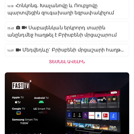
Հոնկոնգ. Խաչանովը և Ռուբլյովը
16:18
պարտվեցին զուգախաղի եզրափակիչում
Սաբալենկան երկրորդ տարին
15:45
անընդմեջ հաղթել է Բրիսբենի մրցաշարում
Մեդվեդևը` Բրիսբենի մրցաշարի հաղթող
14:49
ՏԵՍՆԵԼ ԱՎԵԼԻՆ