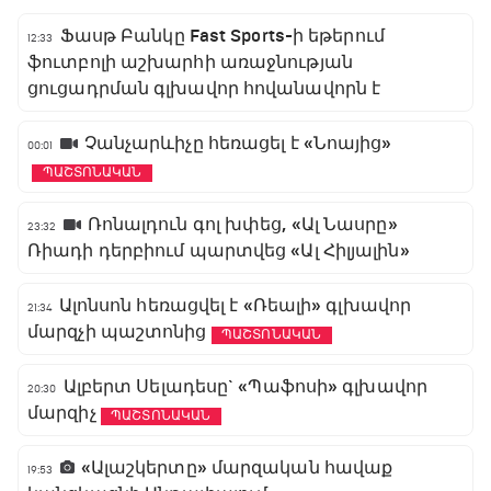
Ֆասթ Բանկը Fast Sports-ի եթերում
12:33
ֆուտբոլի աշխարհի առաջնության
ցուցադրման գլխավոր հովանավորն է
Չանչարևիչը հեռացել է «Նոայից»
00:01
ՊԱՇՏՈՆԱԿԱՆ
Ռոնալդուն գոլ խփեց, «Ալ Նասրը»
23:32
Ռիադի դերբիում պարտվեց «Ալ Հիլյալին»
Ալոնսոն հեռացվել է «Ռեալի» գլխավոր
21:34
մարզչի պաշտոնից
ՊԱՇՏՈՆԱԿԱՆ
Ալբերտ Սելադեսը` «Պաֆոսի» գլխավոր
20:30
մարզիչ
ՊԱՇՏՈՆԱԿԱՆ
«Ալաշկերտը» մարզական հավաք
19:53