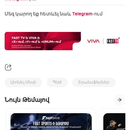
Մեզ կարող եք հետևել նաև
Telegram
-ում
Լիոնել Մեսի
ՊՍԺ
Տրանսֆերներ
Նույն Թեմայով