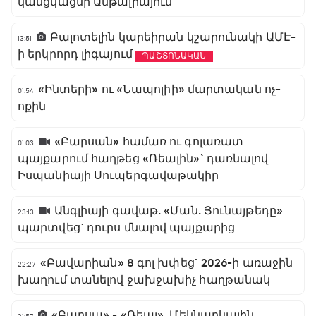
կանցկացնի Անթալիայում
Բալոտելին կարեիրան կշարունակի ԱՄԷ-
13:51
ի երկրորդ լիգայում
ՊԱՇՏՈՆԱԿԱՆ
«Ինտերի» ու «Նապոլիի» մարտական ոչ-
01:54
ոքին
«Բարսան» համառ ու գոլառատ
01:03
պայքարում հաղթեց «Ռեալին»` դառնալով
Իսպանիայի Սուպերգավաթակիր
Անգլիայի գավաթ. «Ման. Յունայթեդը»
23:13
պարտվեց` դուրս մնալով պայքարից
«Բավարիան» 8 գոլ խփեց` 2026-ի առաջին
22:27
խաղում տանելով ջախջախիչ հաղթանակ
«Բարսա» - «Ռեալ». Մեկնարկային