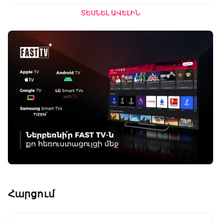
ՏԵՍՆԵԼ ԱՎԵԼԻՆ
Հարցում