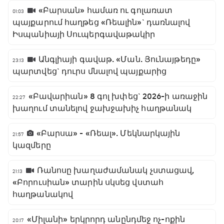
«Բարսան» համառ ու գոլառատ
01:03
պայքարում հաղթեց «Ռեալին»` դառնալով
Իսպանիայի Սուպերգավաթակիր
Անգլիայի գավաթ. «Ման. Յունայթեդը»
23:13
պարտվեց` դուրս մնալով պայքարից
«Բավարիան» 8 գոլ խփեց` 2026-ի առաջին
22:27
խաղում տանելով ջախջախիչ հաղթանակ
«Բարսա» - «Ռեալ». Մեկնարկային
21:57
կազմերը
Ռանոսը խաղաժամանակ չստացավ,
21:13
«Բորուսիան» տարին սկսեց վստահ
հաղթանակով
«Միլանի» երկրորդ անընդմեջ ոչ-ոքին
20:17