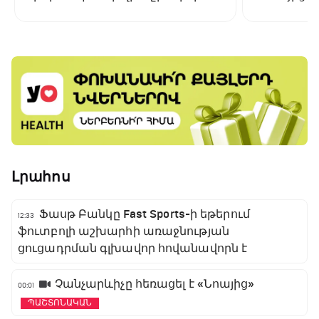
առաջնության ցուցադրման
գլխավոր հովանավորն է
Լրահոս
Ֆասթ Բանկը Fast Sports-ի եթերում
12:33
ֆուտբոլի աշխարհի առաջնության
ցուցադրման գլխավոր հովանավորն է
Չանչարևիչը հեռացել է «Նոայից»
00:01
ՊԱՇՏՈՆԱԿԱՆ