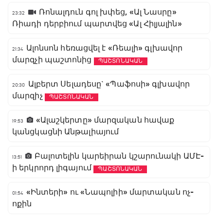
Ռոնալդուն գոլ խփեց, «Ալ Նասրը»
23:32
Ռիադի դերբիում պարտվեց «Ալ Հիլյալին»
Ալոնսոն հեռացվել է «Ռեալի» գլխավոր
21:34
մարզչի պաշտոնից
ՊԱՇՏՈՆԱԿԱՆ
Ալբերտ Սելադեսը` «Պաֆոսի» գլխավոր
20:30
մարզիչ
ՊԱՇՏՈՆԱԿԱՆ
«Ալաշկերտը» մարզական հավաք
19:53
կանցկացնի Անթալիայում
Բալոտելին կարեիրան կշարունակի ԱՄԷ-
13:51
ի երկրորդ լիգայում
ՊԱՇՏՈՆԱԿԱՆ
«Ինտերի» ու «Նապոլիի» մարտական ոչ-
01:54
ոքին