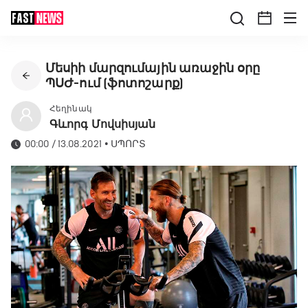
Մեսիի մարզումային առաջին օրը
ՊՍԺ-ում (ֆոտոշարք)
Հեղինակ
Գևորգ Մովսիսյան
00:00 / 13.08.2021
•
ՍՊՈՐՏ