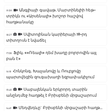
Անգլիայի գավաթ. Մարտինելիի հեթ-
19:59
տրիկն ու «Արսենալի» խոշոր հաշվով
հաղթանակը
Սվիտոլինան կարիերայի 19-րդ
18:27
տիտղոսն է նվաճել
Ֆլիկ. ««Ռեալի» դեմ խաղը բոլորովին այլ
17:08
բան է»
Հոնկոնգ. Խաչանովը և Ռուբլյովը
16:18
պարտվեցին զուգախաղի եզրափակիչում
Սաբալենկան երկրորդ տարին
15:45
անընդմեջ հաղթել է Բրիսբենի մրցաշարում
Մեդվեդևը` Բրիսբենի մրցաշարի հաղթող
14:49