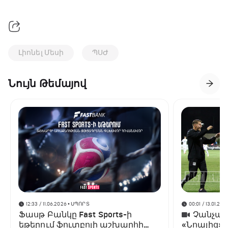
Լիոնել Մեսի
ՊՍԺ
Նույն Թեմայով
12:33 / 11.06.2026
• ՍՊՈՐՏ
00:01 / 13.01.202
Ֆասթ Բանկը Fast Sports-ի
Չանչարև
եթերում ֆուտբոլի աշխարհի
«Նոայից»