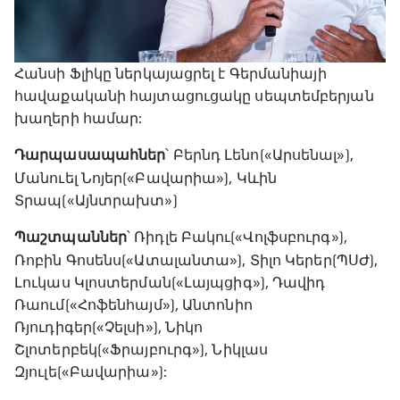
Հանսի Ֆլիկը ներկայացրել է Գերմանիայի
հավաքականի հայտացուցակը սեպտեմբերյան
խաղերի համար:
Դարպասապահներ
՝ Բերնդ Լենո(«Արսենալ»),
Մանուել Նոյեր(«Բավարիա»), Կևին
Տրապ(«Այնտրախտ»)
Պաշտպաններ
՝ Ռիդլե Բակու(«Վոլֆսբուրգ»),
Ռոբին Գոսենս(«Ատալանտա»), Տիլո Կերեր(ՊՍԺ),
Լուկաս Կլոստերման(«Լայպցիգ»), Դավիդ
Ռաում(«Հոֆենհայմ»), Անտոնիո
Ռյուդիգեր(«Չելսի»), Նիկո
Շլոտերբեկ(«Ֆրայբուրգ»), Նիկլաս
Զյուլե(«Բավարիա»):