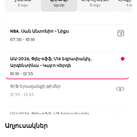
Փ/Ֆ Ակումբների աշխարհ
8 օգս
Այսօր
10 օգս
11 օգս
07:00 - 07:50
NBA. Սան Անտոնիո - Նիքս
07:50 - 10:10
ԱԱ-2026, Փլեյ-օֆֆ, 1/16 եզրափակիչ.
Արգենտինա - Կաբո Վերդե
10:10 - 12:55
Փ/Ֆ Երազանքի թիմեր
12:55 - 13:45
ԱԱ-2026, Փլեյ-օֆֆ, 1/8 եզրափակիչ.
Կանադա - Մարոկկո
Աղյուսակներ
13:45 - 15:45