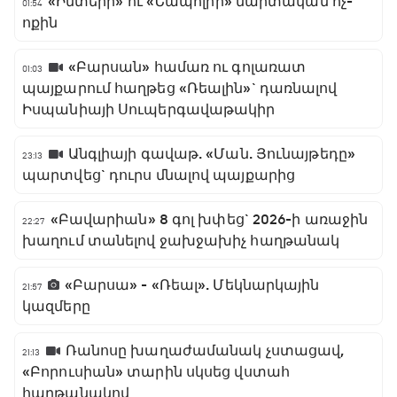
«Ինտերի» ու «Նապոլիի» մարտական ոչ-
01:54
ոքին
«Բարսան» համառ ու գոլառատ
01:03
պայքարում հաղթեց «Ռեալին»` դառնալով
Իսպանիայի Սուպերգավաթակիր
Անգլիայի գավաթ. «Ման. Յունայթեդը»
23:13
պարտվեց` դուրս մնալով պայքարից
«Բավարիան» 8 գոլ խփեց` 2026-ի առաջին
22:27
խաղում տանելով ջախջախիչ հաղթանակ
«Բարսա» - «Ռեալ». Մեկնարկային
21:57
կազմերը
Ռանոսը խաղաժամանակ չստացավ,
21:13
«Բորուսիան» տարին սկսեց վստահ
հաղթանակով