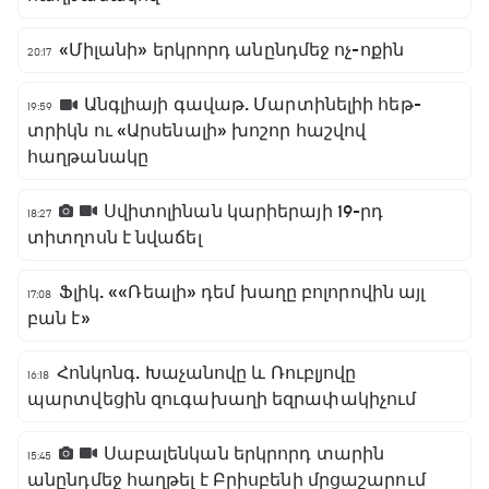
«Միլանի» երկրորդ անընդմեջ ոչ-ոքին
20:17
Անգլիայի գավաթ. Մարտինելիի հեթ-
19:59
տրիկն ու «Արսենալի» խոշոր հաշվով
հաղթանակը
Սվիտոլինան կարիերայի 19-րդ
18:27
տիտղոսն է նվաճել
Ֆլիկ. ««Ռեալի» դեմ խաղը բոլորովին այլ
17:08
բան է»
Հոնկոնգ. Խաչանովը և Ռուբլյովը
16:18
պարտվեցին զուգախաղի եզրափակիչում
Սաբալենկան երկրորդ տարին
15:45
անընդմեջ հաղթել է Բրիսբենի մրցաշարում