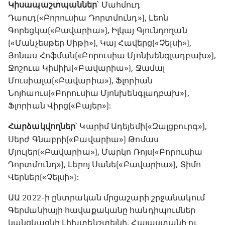
Կիսապաշտպաններ
՝ Մահմուդ
Դաուդ(«Բորուսիա Դորտմունդ»), Լեոն
Գորեցկա(«Բավարիա»), Իլկայ Գյունդողան
(«Մանչեսթեր Սիթի»), Կայ Հավերց(«Չելսի»),
Յոնաս Հոֆման(«Բորուսիա Մյոնխենգլադբախ»),
Ջոշուա Կիմիխ(«Բավարիա»), Ջամալ
Մուսիալա(«Բավարիա»), Ֆլորիան
Նոյհաուս(«Բորուսիա Մյոնխենգլադբախ»),
Ֆլորիան Վիրց(«Բայեր»):
Հարձակվողներ
՝ Կարիմ Ադեյեմի(«Զալցբուրգ»),
Սերժ Գնաբրի(«Բավարիա») Թոմաս
Մյուլեր(«Բավարիա»), Մարկո Ռոյս(«Բորուսիա
Դորտմունդ»), Լերոյ Սանե(«Բավարիա»), Տիմո
Վերներ(«Չելսի»):
ԱԱ 2022-ի ընտրական մրցաշարի շրջանակում
Գերմանիայի հավաքականը հանդիպումներ
կանցկացնի Լիխտենշտեյնի, Հայաստանի ու