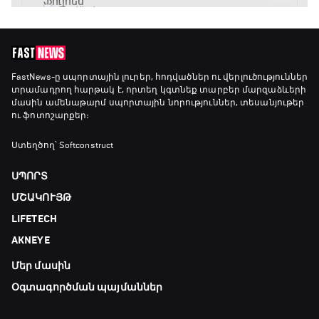
Փ/Ֆ Մաքս Ֆերստապեն. Չեմպիոնի
անատոմիա
21:00 - 23:20
Առագաստանավային սպորտ
FastNews
-ը սպորտային լուրեր, հոդվածներ ու վերլուծություններ
տրամադրող հարթակ է, որտեղ կգտնեք տարբեր մարզաձևերի
23:20 - 23:45
մասին ամենաթարմ սպորտային նորություններ, տեսանյութեր
ու ֆոտոշարքեր։
Մշակույթ և ֆուտբոլ
Ստեղծող՝ Softconstruct
23:45 - 00:00
ՍՊՈՐՏ
ՄՇԱԿՈՒՅԹ
LIFETECH
AKNEYE
Մեր մասին
Օգտագործման պայմաններ