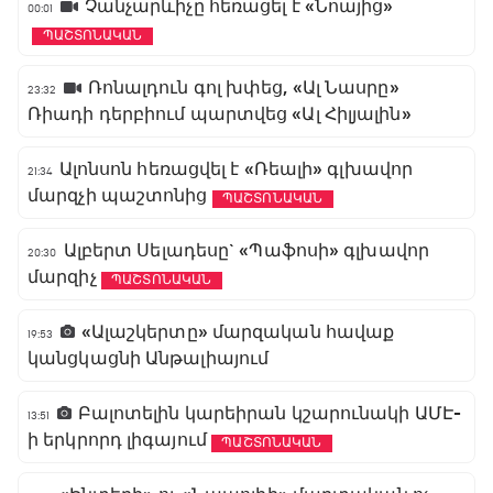
Չանչարևիչը հեռացել է «Նոայից»
00:01
ՊԱՇՏՈՆԱԿԱՆ
Ռոնալդուն գոլ խփեց, «Ալ Նասրը»
23:32
Ռիադի դերբիում պարտվեց «Ալ Հիլյալին»
Ալոնսոն հեռացվել է «Ռեալի» գլխավոր
21:34
մարզչի պաշտոնից
ՊԱՇՏՈՆԱԿԱՆ
Ալբերտ Սելադեսը` «Պաֆոսի» գլխավոր
20:30
մարզիչ
ՊԱՇՏՈՆԱԿԱՆ
«Ալաշկերտը» մարզական հավաք
19:53
կանցկացնի Անթալիայում
Բալոտելին կարեիրան կշարունակի ԱՄԷ-
13:51
ի երկրորդ լիգայում
ՊԱՇՏՈՆԱԿԱՆ