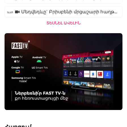
Մեդվեդևը` Բրիսբենի մրցաշարի հաղթող
14:49
ՏԵՍՆԵԼ ԱՎԵԼԻՆ