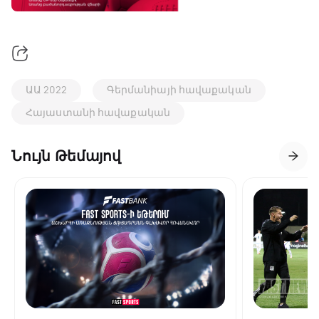
ԱԱ 2022
Գերմանիայի հավաքական
Հայաստանի հավաքական
Նույն Թեմայով