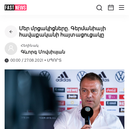
Մեր մրցակիցները. Գերմանիայի
հավաքականի հայտացուցակը
Հեղինակ
Գևորգ Մովսիսյան
00:00 / 27.08.2021
•
ՍՊՈՐՏ