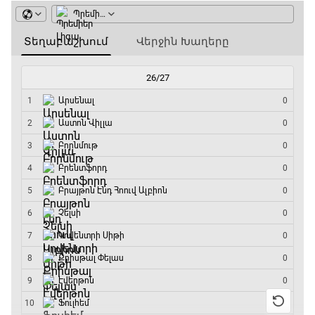
GOAT. Սպորտային խաբեության սկանդալներ
15:45 - 16:15
ԱԱ-2026, Փլեյ-օֆֆ, եզրափակիչ. Իսպանիա -
Արգենտինա
16:15 - 19:30
Լա լիգայի ստադիոնները
19:30 - 19:40
Գիրինգ Ափ
19:40 - 20:10
Ֆուտբոլի ազգեր
20:10 - 21:00