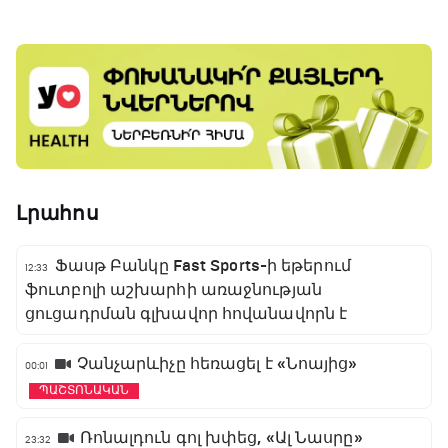
Լրահոս
Ֆասթ Բանկը Fast Sports-ի եթերում
12:33
ֆուտբոլի աշխարհի առաջնության
ցուցադրման գլխավոր հովանավորն է
Չանչարևիչը հեռացել է «Նոայից»
00:01
ՊԱՇՏՈՆԱԿԱՆ
Ռոնալդուն գոլ խփեց, «Ալ Նասրը»
23:32