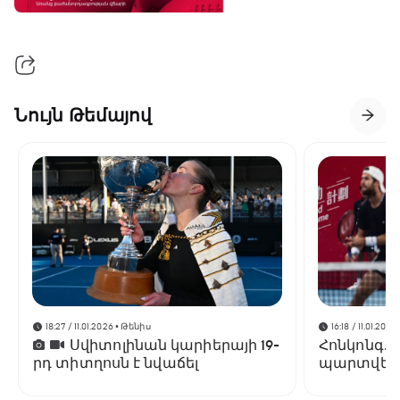
Նույն Թեմայով
18:27 / 11.01.2026
• Թենիս
16:18 / 11.01.2026
Սվիտոլինան կարիերայի 19-
Հոնկոնգ. 
րդ տիտղոսն է նվաճել
պարտվեց
եզրափակի