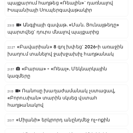
պայքարում հաղթեց «Ռեալին»` դառնալով
Իսպանիայի Սուպերգավաթակիր
Անգլիայի գավաթ. «Ման. Յունայթեդը»
23:13
պարտվեց` դուրս մնալով պայքարից
«Բավարիան» 8 գոլ խփեց` 2026-ի առաջին
22:27
խաղում տանելով ջախջախիչ հաղթանակ
«Բարսա» - «Ռեալ». Մեկնարկային
21:57
կազմերը
Ռանոսը խաղաժամանակ չստացավ,
21:13
«Բորուսիան» տարին սկսեց վստահ
հաղթանակով
«Միլանի» երկրորդ անընդմեջ ոչ-ոքին
20:17