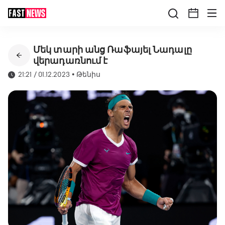
Մեկ տարի անց Ռաֆայել Նադալը
վերադառնում է
21:21 / 01.12.2023
•
Թենիս