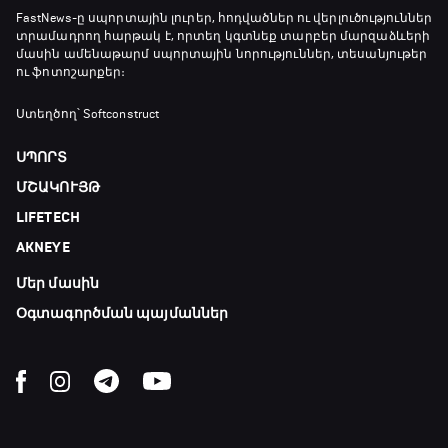
Առագաստանավային սպորտ
FastNews
-ը սպորտային լուրեր, հոդվածներ ու վերլուծություններ
տրամադրող հարթակ է, որտեղ կգտնեք տարբեր մարզաձևերի
23:20 - 23:45
մասին ամենաթարմ սպորտային նորություններ, տեսանյութեր
ու ֆոտոշարքեր։
Մշակույթ և ֆուտբոլ
Ստեղծող՝ Softconstruct
23:45 - 00:00
ՍՊՈՐՏ
ՄՇԱԿՈՒՅԹ
LIFETECH
AKNEYE
Մեր մասին
Օգտագործման պայմաններ