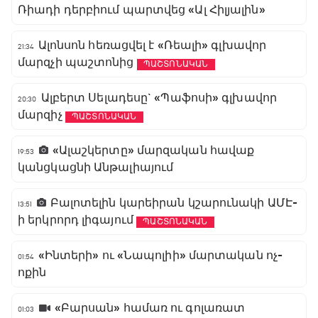
Ռիադի դերբիում պարտվեց «Ալ Հիլյալին»
Ալոնսոն հեռացվել է «Ռեալի» գլխավոր
21:34
մարզչի պաշտոնից
ՊԱՇՏՈՆԱԿԱՆ
Ալբերտ Սելադեսը` «Պաֆոսի» գլխավոր
20:30
մարզիչ
ՊԱՇՏՈՆԱԿԱՆ
«Ալաշկերտը» մարզական հավաք
19:53
կանցկացնի Անթալիայում
Բալոտելին կարեիրան կշարունակի ԱՄԷ-
13:51
ի երկրորդ լիգայում
ՊԱՇՏՈՆԱԿԱՆ
«Ինտերի» ու «Նապոլիի» մարտական ոչ-
01:54
ոքին
«Բարսան» համառ ու գոլառատ
01:03