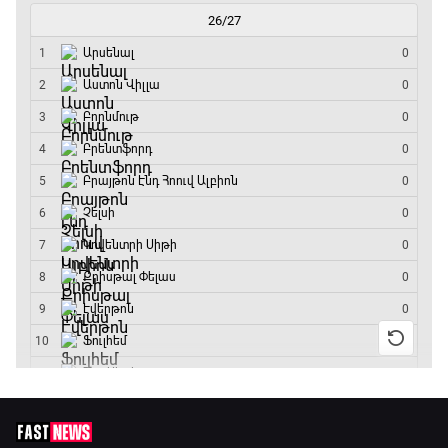
ԱԱ-2026, Փլեյ-օֆֆ, եզրափակիչ. Իսպանիա -
Արգենտինա
16:15 - 19:30
Լա լիգայի ստադիոնները
19:30 - 19:40
Գիրինգ Ափ
19:40 - 20:10
Ֆուտբոլի ազգեր
20:10 - 21:00
Փ/Ֆ Մաքս Ֆերստապեն. Չեմպիոնի
անատոմիա
21:00 - 23:20