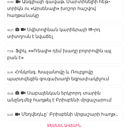
Անգլիայի գավաթ. Մարտինելիի հեթ-
19:59
տրիկն ու «Արսենալի» խոշոր հաշվով
հաղթանակը
Սվիտոլինան կարիերայի 19-րդ
18:27
տիտղոսն է նվաճել
Ֆլիկ. ««Ռեալի» դեմ խաղը բոլորովին այլ
17:08
բան է»
Հոնկոնգ. Խաչանովը և Ռուբլյովը
16:18
պարտվեցին զուգախաղի եզրափակիչում
Սաբալենկան երկրորդ տարին
15:45
անընդմեջ հաղթել է Բրիսբենի մրցաշարում
Մեդվեդևը` Բրիսբենի մրցաշարի հաղթող
14:49
ՏԵՍՆԵԼ ԱՎԵԼԻՆ