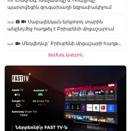
Հոնկոնգ. Խաչանովը և Ռուբլյովը
16:18
պարտվեցին զուգախաղի եզրափակիչում
Սաբալենկան երկրորդ տարին
15:45
անընդմեջ հաղթել է Բրիսբենի մրցաշարում
Մեդվեդևը` Բրիսբենի մրցաշարի հաղթող
14:49
ՏԵՍՆԵԼ ԱՎԵԼԻՆ