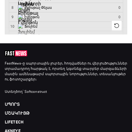
FastNews
-ը սպորտային լուրեր, հոդվածներ ու վերլուծություններ
տրամադրող հարթակ է, որտեղ կգտնեք տարբեր մարզաձևերի
մասին ամենաթարմ սպորտային նորություններ, տեսանյութեր
ու ֆոտոշարքեր։
Ստեղծող՝ Softconstruct
ՍՊՈՐՏ
ՄՇԱԿՈՒՅԹ
LIFETECH
AKNEYE