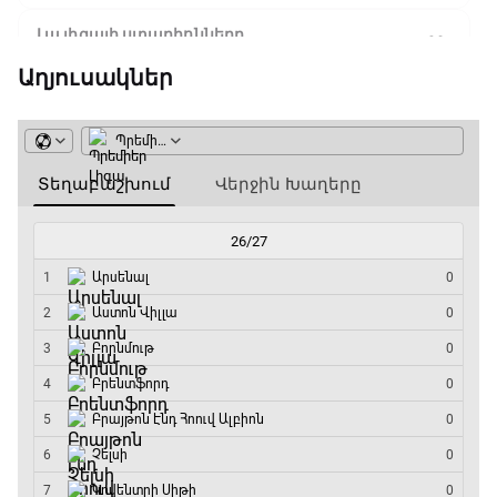
Լա լիգայի ստադիոնները
18:35 - 18:45
Աղյուսակներ
GOAT. Ֆորմուլա 1-ի ավտոարշավորդներ
18:45 - 19:10
Ֆորմուլա 1. Հունգարիայի Գրան Պրի.
Մրցարշավ
19:10 - 21:30
ԱԱ-2026, Փլեյ-օֆֆ, եզրափակիչ. Իսպանիա -
Արգենտինա
21:30 - 00:00