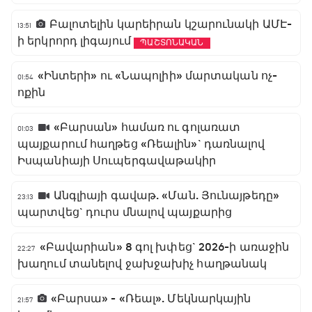
Բալոտելին կարեիրան կշարունակի ԱՄԷ-
13:51
ի երկրորդ լիգայում
ՊԱՇՏՈՆԱԿԱՆ
«Ինտերի» ու «Նապոլիի» մարտական ոչ-
01:54
ոքին
«Բարսան» համառ ու գոլառատ
01:03
պայքարում հաղթեց «Ռեալին»` դառնալով
Իսպանիայի Սուպերգավաթակիր
Անգլիայի գավաթ. «Ման. Յունայթեդը»
23:13
պարտվեց` դուրս մնալով պայքարից
«Բավարիան» 8 գոլ խփեց` 2026-ի առաջին
22:27
խաղում տանելով ջախջախիչ հաղթանակ
«Բարսա» - «Ռեալ». Մեկնարկային
21:57