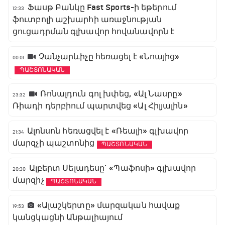
Ֆասթ Բանկը Fast Sports-ի եթերում
12:33
ֆուտբոլի աշխարհի առաջնության
ցուցադրման գլխավոր հովանավորն է
Չանչարևիչը հեռացել է «Նոայից»
00:01
ՊԱՇՏՈՆԱԿԱՆ
Ռոնալդուն գոլ խփեց, «Ալ Նասրը»
23:32
Ռիադի դերբիում պարտվեց «Ալ Հիլյալին»
Ալոնսոն հեռացվել է «Ռեալի» գլխավոր
21:34
մարզչի պաշտոնից
ՊԱՇՏՈՆԱԿԱՆ
Ալբերտ Սելադեսը` «Պաֆոսի» գլխավոր
20:30
մարզիչ
ՊԱՇՏՈՆԱԿԱՆ
«Ալաշկերտը» մարզական հավաք
19:53
կանցկացնի Անթալիայում