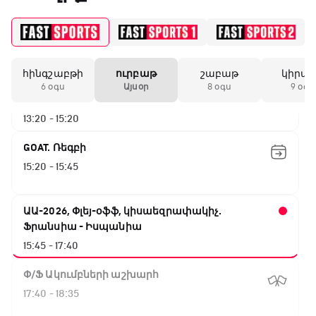
Փ/Ֆ Ամեն ինչ կամ ոչինչ. Մանչեսթեր Սիթի
10:45 - 13:20
հինգշաբթի
ուրբաթ
շաբաթ
կիրա
ԱԱ-2026, Փլեյ-օֆֆ, կիսաեզրափակիչ.
6 օգս
Այսօր
8 օգս
9 օգս
Անգլիա - Արգենտինա
13:20 - 15:20
GOAT. Ռեգբի
15:20 - 15:45
ԱԱ-2026, Փլեյ-օֆֆ, կիսաեզրափակիչ.
Ֆրանսիա - Իսպանիա
15:45 - 17:40
Փ/Ֆ Ակումբների աշխարհ
17:40 - 18:35