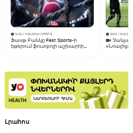
12:33 / 11.06.2026
• ՍՊՈՐՏ
00:01 / 13.01.202
Ֆասթ Բանկը Fast Sports-ի
Չանչարև
եթերում ֆուտբոլի աշխարհի
«Նոայից»
առաջնության ցուցադրման
գլխավոր հովանավորն է
Լրահոս