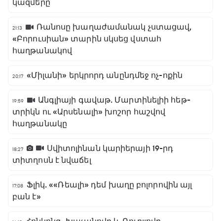
կազմերը
Ռանոսը խաղաժամանակ չստացավ,
21:13
«Բորուսիան» տարին սկսեց վստահ
հաղթանակով
«Միլանի» երկրորդ անընդմեջ ոչ-ոքին
20:17
Անգլիայի գավաթ. Մարտինելիի հեթ-
19:59
տրիկն ու «Արսենալի» խոշոր հաշվով
հաղթանակը
Սվիտոլինան կարիերայի 19-րդ
18:27
տիտղոսն է նվաճել
Ֆլիկ. ««Ռեալի» դեմ խաղը բոլորովին այլ
17:08
բան է»