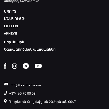
Ստեղծող՝ Softconstruct
ՍՊՈՐՏ
ՄՇԱԿՈՒՅԹ
LIFETECH
AKNEYE
Մեր մասին
Օգտագործման պայմաններ
info@fastmedia.am
+374 60 90 00 09
Գարեգին Հովսեփյան 20, Երևան 0047