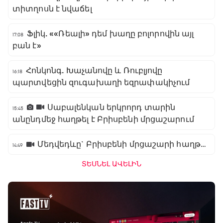
տիտղոսն է նվաճել
Ֆլիկ. ««Ռեալի» դեմ խաղը բոլորովին այլ
17:08
բան է»
Հոնկոնգ. Խաչանովը և Ռուբլյովը
16:18
պարտվեցին զուգախաղի եզրափակիչում
Սաբալենկան երկրորդ տարին
15:45
անընդմեջ հաղթել է Բրիսբենի մրցաշարում
Մեդվեդևը` Բրիսբենի մրցաշարի հաղթող
14:49
ՏԵՍՆԵԼ ԱՎԵԼԻՆ