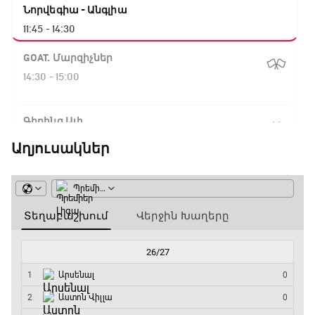
Նորվեգիա - Անգլիա
11:45 - 14:30
GOAT. Մարզիչներ
14:30 - 15:00
Գիրինգ Ափ
15:00 - 15:30
Աղյուսակներ
Ֆորմուլա 1. Բելգիայի Գրան Պրի. Մրցարշավ
15:30 - 17:25
ԱԱ-2026, Փլեյ-օֆֆ, 1/4 եզրափակիչ.
Արգենտինա - Շվեյցարիա
17:25 - 20:10
Լա լիգայի ստադիոնները