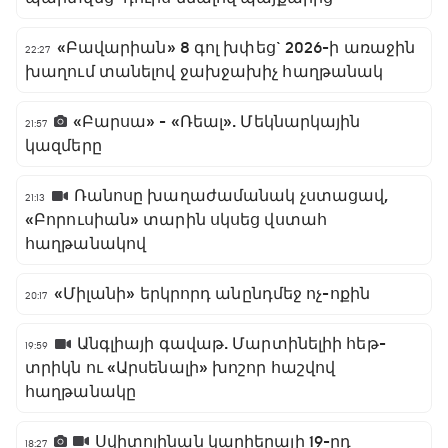
«Բավարիան» 8 գոլ խփեց` 2026-ի առաջին
22:27
խաղում տանելով ջախջախիչ հաղթանակ
«Բարսա» - «Ռեալ». Մեկնարկային
21:57
կազմերը
Ռանոսը խաղաժամանակ չստացավ,
21:13
«Բորուսիան» տարին սկսեց վստահ
հաղթանակով
«Միլանի» երկրորդ անընդմեջ ոչ-ոքին
20:17
Անգլիայի գավաթ. Մարտինելիի հեթ-
19:59
տրիկն ու «Արսենալի» խոշոր հաշվով
հաղթանակը
Սվիտոլինան կարիերայի 19-րդ
18:27