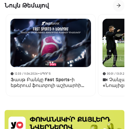
Նույն Թեմայով
12:33 / 11.06.2026
• ՍՊՈՐՏ
00:01 / 13.01.202
Ֆասթ Բանկը Fast Sports-ի
Չանչարև
եթերում ֆուտբոլի աշխարհի
«Նոայից»
առաջնության ցուցադրման
գլխավոր հովանավորն է