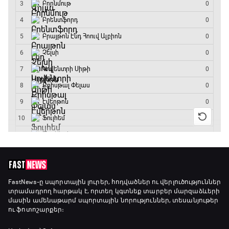
20:10 - 20:20
Անպարտելի. Ալեքս Ֆերգյուսոն
20:20 - 20:45
Փ/Ֆ Ամեն ինչ կամ ոչինչ. Մանչեսթեր Սիթի
20:45 - 23:25
GOAT. Խառը մենամարտեր
23:25 - 23:50
Փ/Ֆ Երազանքի թիմեր
FastNews
-ը սպորտային լուրեր, հոդվածներ ու վերլուծություններ
տրամադրող հարթակ է, որտեղ կգտնեք տարբեր մարզաձևերի
23:50 - 00:00
մասին ամենաթարմ սպորտային նորություններ, տեսանյութեր
ու ֆոտոշարքեր։