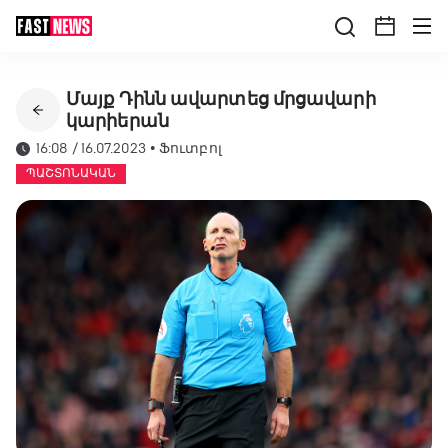
Մայք Դինն ավարտեց մրցավարի
կարիերան
16:08 / 16.07.2023
•
Ֆուտբոլ
ՊԱՇՏՈՆԱԿԱՆ