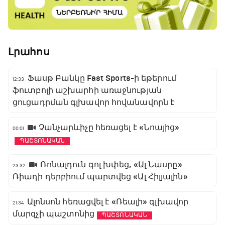
Լրահոս
Ֆասթ Բանկը Fast Sports-ի եթերում
12:33
ֆուտբոլի աշխարհի առաջնության
ցուցադրման գլխավոր հովանավորն է
Չանչարևիչը հեռացել է «Նոայից»
00:01
ՊԱՇՏՈՆԱԿԱՆ
Ռոնալդուն գոլ խփեց, «Ալ Նասրը»
23:32
Ռիադի դերբիում պարտվեց «Ալ Հիլյալին»
Ալոնսոն հեռացվել է «Ռեալի» գլխավոր
21:34
մարզչի պաշտոնից
ՊԱՇՏՈՆԱԿԱՆ