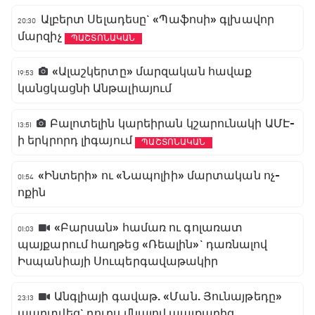
Ալբերտ Սելադեսը` «Պաֆոսի» գլխավոր
20:30
մարզիչ
ՊԱՇՏՈՆԱԿԱՆ
«Ալաշկերտը» մարզական հավաք
19:53
կանցկացնի Անթալիայում
Բալոտելին կարեիրան կշարունակի ԱՄԷ-
13:51
ի երկրորդ լիգայում
ՊԱՇՏՈՆԱԿԱՆ
«Ինտերի» ու «Նապոլիի» մարտական ոչ-
01:54
ոքին
«Բարսան» համառ ու գոլառատ
01:03
պայքարում հաղթեց «Ռեալին»` դառնալով
Իսպանիայի Սուպերգավաթակիր
Անգլիայի գավաթ. «Ման. Յունայթեդը»
23:13
պարտվեց` դուրս մնալով պայքարից