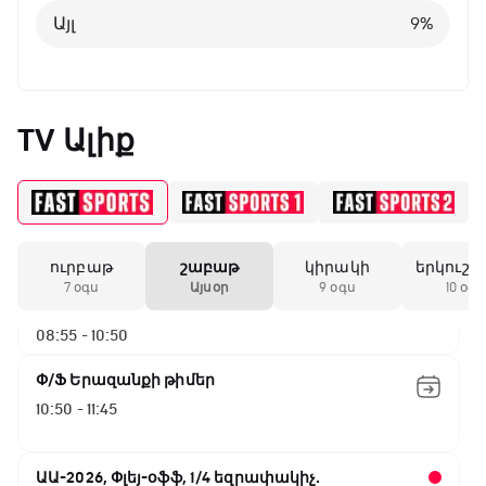
Ֆրանսիա - Շվեդիա
Այլ
9
%
03:50 - 05:45
Փ/Ֆ Սպասումներին հակառակ
05:45 - 06:35
TV Ալիք
Թենիս Հռոմի Մասթերս. Եզրափակիչ
06:35 - 08:55
ուրբաթ
շաբաթ
կիրակի
երկուշա
ԱԱ-2026, Փլեյ-օֆֆ, 1/4 եզրափակիչ.
7 օգս
Այսօր
9 օգս
10 օգս
Իսպանիա - Բելգիա
08:55 - 10:50
Փ/Ֆ Երազանքի թիմեր
10:50 - 11:45
ԱԱ-2026, Փլեյ-օֆֆ, 1/4 եզրափակիչ.