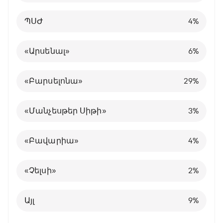
Իտալիայի Ա Սերիա
Նիդերլանդներ
ՊՍԺ
Ֆրանսիա
«Բավարիայում»
Այլ ակումբում
18
18
13
7
4
9
%
%
%
%
%
%
ՊՍԺ
3
2
«Լիվերպուլ»
28
19
4
6
%
%
%
%
Գերմանիայի Բունդեսլիգա
Խորվաթիա
«Լիվերպուլ»
Անգլիա
«Չելսիում»
«Արսենալում»
13
3
3
4
7
5
%
%
%
%
%
%
«Արսենալ»
4
3
«Վիլյառեալ»
12
6
6
4
%
%
%
%
Ֆրանսիայի Լիգա 1
«Ռեալ Մադրիդ»
Գերմանիա
Այլ ակումբում
74
31
3
2
%
%
%
%
«Բարսելոնա»
Ոչ մի
4
28
29
10
%
%
%
Հայաստանի Պրեմիեր լիգա
«Նապոլի»
Իսպանիա
10
5
4
%
%
%
«Մանչեսթեր Սիթի»
3
%
Այլ
Պորտուգալիա
24
8
%
%
«Բավարիա»
4
%
Բելգիա
1
%
«Չելսի»
2
%
Այլ
8
%
Այլ
9
%