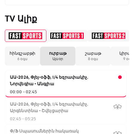
TV Ալիք
հինգշաբթի
ուրբաթ
շաբաթ
կիրա
6 օգս
Այսօր
8 օգս
9 օգս
ԱԱ-2026, Փլեյ-օֆֆ, 1/4 եզրափակիչ.
Նորվեգիա - Անգլիա
00:00 - 02:45
ԱԱ-2026, Փլեյ-օֆֆ, 1/4 եզրափակիչ.
Արգենտինա - Շվեյցարիա
02:45 - 05:25
Փ/Ֆ Սպասումներին հակառակ