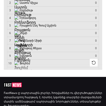
Լա լիգայի ստադիոնները
20:10 - 20:20
Անպարտելի. Ալեքս Ֆերգյուսոն
20:20 - 20:45
Փ/Ֆ Ամեն ինչ կամ ոչինչ. Մանչեսթեր Սիթի
20:45 - 23:25
GOAT. Խառը մենամարտեր
23:25 - 23:50
Փ/Ֆ Երազանքի թիմեր
FastNews
-ը սպորտային լուրեր, հոդվածներ ու վերլուծություններ
տրամադրող հարթակ է, որտեղ կգտնեք տարբեր մարզաձևերի
23:50 - 00:00
մասին ամենաթարմ սպորտային նորություններ, տեսանյութեր
ու ֆոտոշարքեր։