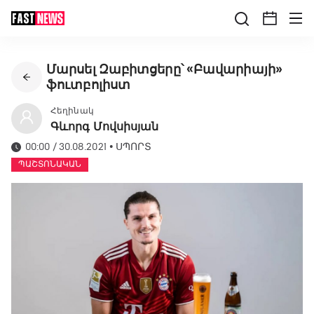
Մարսել Զաբիտցերը՝ «Բավարիայի»
ֆուտբոլիստ
Հեղինակ
Գևորգ Մովսիսյան
00:00 / 30.08.2021
•
ՍՊՈՐՏ
ՊԱՇՏՈՆԱԿԱՆ