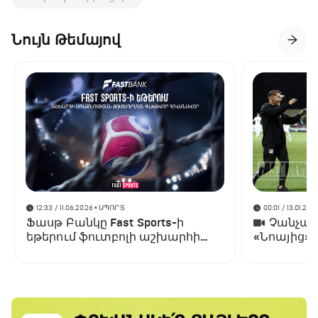
Նույն Թեմայով
12:33 / 11.06.2026
• ՍՊՈՐՏ
00:01 / 13.01.202
Ֆասթ Բանկը Fast Sports-ի
Չանչարև
եթերում ֆուտբոլի աշխարհի
«Նոայից»
առաջնության ցուցադրման
գլխավոր հովանավորն է