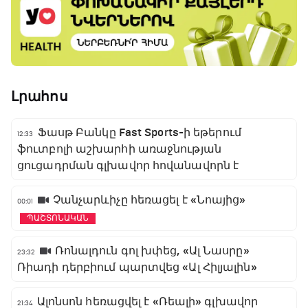
Լրահոս
Ֆասթ Բանկը Fast Sports-ի եթերում
12:33
ֆուտբոլի աշխարհի առաջնության
ցուցադրման գլխավոր հովանավորն է
Չանչարևիչը հեռացել է «Նոայից»
00:01
ՊԱՇՏՈՆԱԿԱՆ
Ռոնալդուն գոլ խփեց, «Ալ Նասրը»
23:32
Ռիադի դերբիում պարտվեց «Ալ Հիլյալին»
Ալոնսոն հեռացվել է «Ռեալի» գլխավոր
21:34