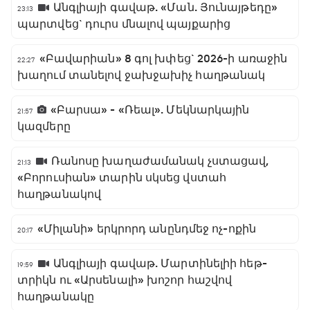
Անգլիայի գավաթ. «Ման. Յունայթեդը»
23:13
պարտվեց` դուրս մնալով պայքարից
«Բավարիան» 8 գոլ խփեց` 2026-ի առաջին
22:27
խաղում տանելով ջախջախիչ հաղթանակ
«Բարսա» - «Ռեալ». Մեկնարկային
21:57
կազմերը
Ռանոսը խաղաժամանակ չստացավ,
21:13
«Բորուսիան» տարին սկսեց վստահ
հաղթանակով
«Միլանի» երկրորդ անընդմեջ ոչ-ոքին
20:17
Անգլիայի գավաթ. Մարտինելիի հեթ-
19:59
տրիկն ու «Արսենալի» խոշոր հաշվով
հաղթանակը