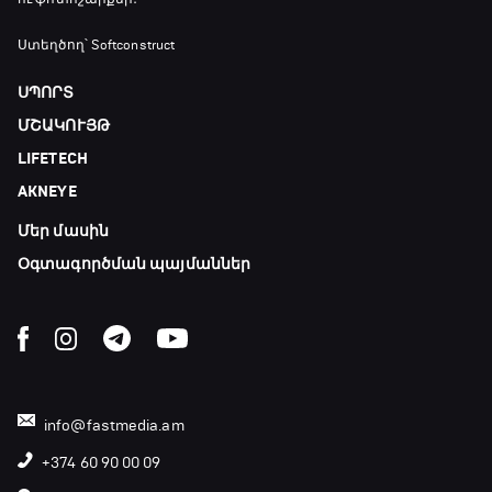
Ստեղծող՝ Softconstruct
ՍՊՈՐՏ
ՄՇԱԿՈՒՅԹ
LIFETECH
AKNEYE
Մեր մասին
Օգտագործման պայմաններ
info@fastmedia.am
+374 60 90 00 09