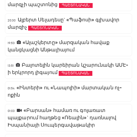
մարզչի պաշտոնից
ՊԱՇՏՈՆԱԿԱՆ
Ալբերտ Սելադեսը` «Պաֆոսի» գլխավոր
20:30
մարզիչ
ՊԱՇՏՈՆԱԿԱՆ
«Ալաշկերտը» մարզական հավաք
19:53
կանցկացնի Անթալիայում
Բալոտելին կարեիրան կշարունակի ԱՄԷ-
13:51
ի երկրորդ լիգայում
ՊԱՇՏՈՆԱԿԱՆ
«Ինտերի» ու «Նապոլիի» մարտական ոչ-
01:54
ոքին
«Բարսան» համառ ու գոլառատ
01:03
պայքարում հաղթեց «Ռեալին»` դառնալով
Իսպանիայի Սուպերգավաթակիր