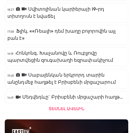
Սվիտոլինան կարիերայի 19-րդ
18:27
տիտղոսն է նվաճել
Ֆլիկ. ««Ռեալի» դեմ խաղը բոլորովին այլ
17:08
բան է»
Հոնկոնգ. Խաչանովը և Ռուբլյովը
16:18
պարտվեցին զուգախաղի եզրափակիչում
Սաբալենկան երկրորդ տարին
15:45
անընդմեջ հաղթել է Բրիսբենի մրցաշարում
Մեդվեդևը` Բրիսբենի մրցաշարի հաղթող
14:49
ՏԵՍՆԵԼ ԱՎԵԼԻՆ