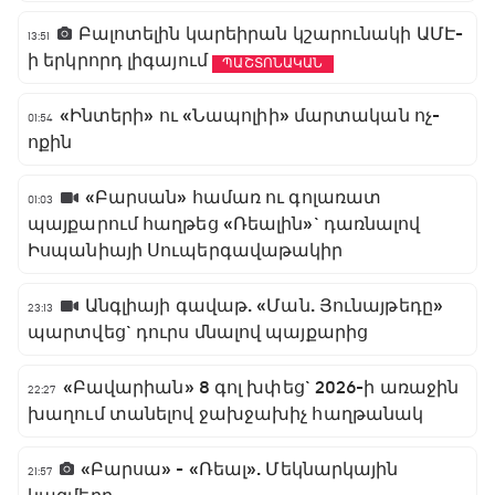
Բալոտելին կարեիրան կշարունակի ԱՄԷ-
13:51
ի երկրորդ լիգայում
ՊԱՇՏՈՆԱԿԱՆ
«Ինտերի» ու «Նապոլիի» մարտական ոչ-
01:54
ոքին
«Բարսան» համառ ու գոլառատ
01:03
պայքարում հաղթեց «Ռեալին»` դառնալով
Իսպանիայի Սուպերգավաթակիր
Անգլիայի գավաթ. «Ման. Յունայթեդը»
23:13
պարտվեց` դուրս մնալով պայքարից
«Բավարիան» 8 գոլ խփեց` 2026-ի առաջին
22:27
խաղում տանելով ջախջախիչ հաղթանակ
«Բարսա» - «Ռեալ». Մեկնարկային
21:57