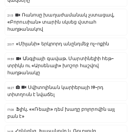
կազմերը
Ռանոսը խաղաժամանակ չստացավ,
21:13
«Բորուսիան» տարին սկսեց վստահ
հաղթանակով
«Միլանի» երկրորդ անընդմեջ ոչ-ոքին
20:17
Անգլիայի գավաթ. Մարտինելիի հեթ-
19:59
տրիկն ու «Արսենալի» խոշոր հաշվով
հաղթանակը
Սվիտոլինան կարիերայի 19-րդ
18:27
տիտղոսն է նվաճել
Ֆլիկ. ««Ռեալի» դեմ խաղը բոլորովին այլ
17:08
բան է»
Հոնկոնգ. Խաչանովը և Ռուբլյովը
16:18