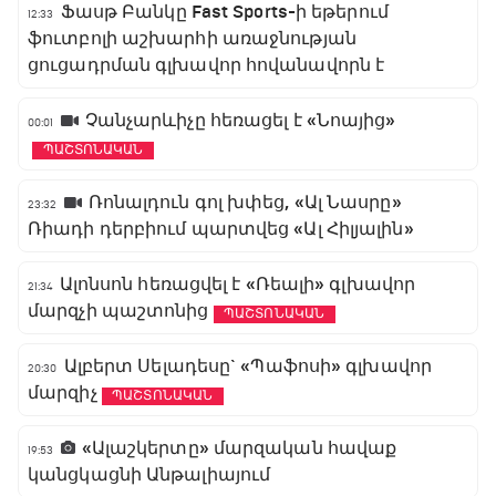
Ֆասթ Բանկը Fast Sports-ի եթերում
12:33
ֆուտբոլի աշխարհի առաջնության
ցուցադրման գլխավոր հովանավորն է
Չանչարևիչը հեռացել է «Նոայից»
00:01
ՊԱՇՏՈՆԱԿԱՆ
Ռոնալդուն գոլ խփեց, «Ալ Նասրը»
23:32
Ռիադի դերբիում պարտվեց «Ալ Հիլյալին»
Ալոնսոն հեռացվել է «Ռեալի» գլխավոր
21:34
մարզչի պաշտոնից
ՊԱՇՏՈՆԱԿԱՆ
Ալբերտ Սելադեսը` «Պաֆոսի» գլխավոր
20:30
մարզիչ
ՊԱՇՏՈՆԱԿԱՆ
«Ալաշկերտը» մարզական հավաք
19:53
կանցկացնի Անթալիայում