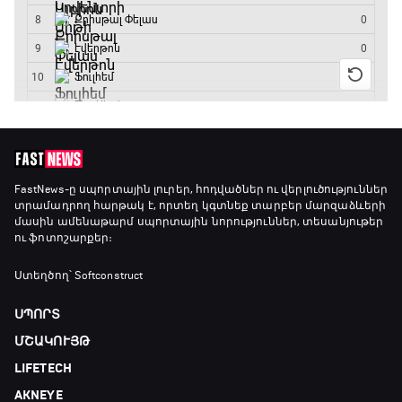
Գիրինգ Ափ
15:00 - 15:30
Ֆորմուլա 1. Բելգիայի Գրան Պրի. Մրցարշավ
15:30 - 17:25
ԱԱ-2026, Փլեյ-օֆֆ, 1/4 եզրափակիչ.
Արգենտինա - Շվեյցարիա
FastNews
-ը սպորտային լուրեր, հոդվածներ ու վերլուծություններ
տրամադրող հարթակ է, որտեղ կգտնեք տարբեր մարզաձևերի
17:25 - 20:10
մասին ամենաթարմ սպորտային նորություններ, տեսանյութեր
ու ֆոտոշարքեր։
Լա լիգայի ստադիոնները
20:10 - 20:20
Ստեղծող՝ Softconstruct
ՍՊՈՐՏ
Անպարտելի. Ալեքս Ֆերգյուսոն
ՄՇԱԿՈՒՅԹ
20:20 - 20:45
LIFETECH
AKNEYE