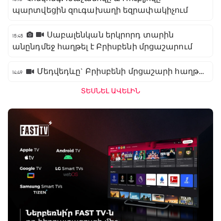
պարտվեցին զուգախաղի եզրափակիչում
Սաբալենկան երկրորդ տարին
15:45
անընդմեջ հաղթել է Բրիսբենի մրցաշարում
Մեդվեդևը` Բրիսբենի մրցաշարի հաղթող
14:49
ՏԵՍՆԵԼ ԱՎԵԼԻՆ