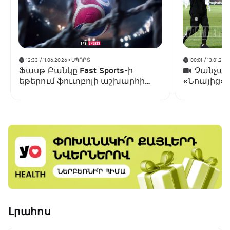
12:33 / 11.06.2026
• ՍՊՈՐՏ
00:01 / 13.01.202
Ֆասթ Բանկը Fast Sports-ի
Չանչարև
եթերում ֆուտբոլի աշխարհի
«Նոայից»
առաջնության ցուցադրման
գլխավոր հովանավորն է
Լրահոս