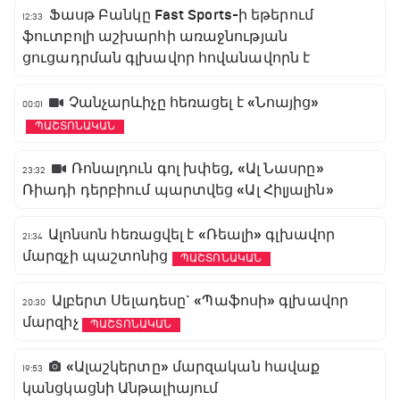
Ֆասթ Բանկը Fast Sports-ի եթերում
12:33
ֆուտբոլի աշխարհի առաջնության
ցուցադրման գլխավոր հովանավորն է
Չանչարևիչը հեռացել է «Նոայից»
00:01
ՊԱՇՏՈՆԱԿԱՆ
Ռոնալդուն գոլ խփեց, «Ալ Նասրը»
23:32
Ռիադի դերբիում պարտվեց «Ալ Հիլյալին»
Ալոնսոն հեռացվել է «Ռեալի» գլխավոր
21:34
մարզչի պաշտոնից
ՊԱՇՏՈՆԱԿԱՆ
Ալբերտ Սելադեսը` «Պաֆոսի» գլխավոր
20:30
մարզիչ
ՊԱՇՏՈՆԱԿԱՆ
«Ալաշկերտը» մարզական հավաք
19:53
կանցկացնի Անթալիայում