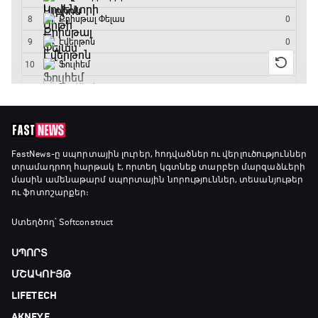
FastNews
-ը սպորտային լուրեր, հոդվածներ ու վերլուծություններ
տրամադրող հարթակ է, որտեղ կգտնեք տարբեր մարզաձևերի
մասին ամենաթարմ սպորտային նորություններ, տեսանյութեր
ու ֆոտոշարքեր։
Ստեղծող՝ Softconstruct
ՍՊՈՐՏ
ՄՇԱԿՈՒՅԹ
LIFETECH
AKNEYE