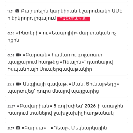
Բալոտելին կարեիրան կշարունակի ԱՄԷ-
13:51
ի երկրորդ լիգայում
ՊԱՇՏՈՆԱԿԱՆ
«Ինտերի» ու «Նապոլիի» մարտական ոչ-
01:54
ոքին
«Բարսան» համառ ու գոլառատ
01:03
պայքարում հաղթեց «Ռեալին»` դառնալով
Իսպանիայի Սուպերգավաթակիր
Անգլիայի գավաթ. «Ման. Յունայթեդը»
23:13
պարտվեց` դուրս մնալով պայքարից
«Բավարիան» 8 գոլ խփեց` 2026-ի առաջին
22:27
խաղում տանելով ջախջախիչ հաղթանակ
«Բարսա» - «Ռեալ». Մեկնարկային
21:57