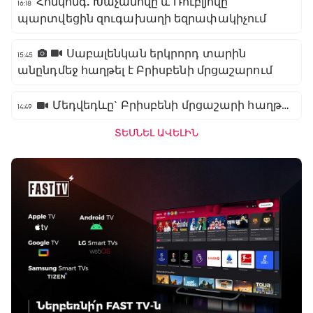
Հոնկոնգ. Խաչանովը և Ռուբլյովը
16:18
պարտվեցին զուգախաղի եզրափակիչում
Սաբալենկան երկրորդ տարին
15:45
անընդմեջ հաղթել է Բրիսբենի մրցաշարում
Մեդվեդևը` Բրիսբենի մրցաշարի հաղթող
14:49
ՏԵՍՆԵԼ ԱՎԵԼԻՆ
Բացօթյա մարզական շոու
01:30 - 02:00
Փ/Ֆ Երազանքի թիմեր
02:00 - 02:50