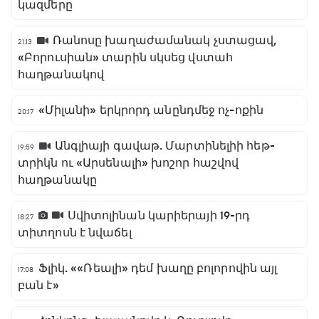
կազմերը
Ռանոսը խաղաժամանակ չստացավ,
21:13
«Բորուսիան» տարին սկսեց վստահ
հաղթանակով
«Միլանի» երկրորդ անընդմեջ ոչ-ոքին
20:17
Անգլիայի գավաթ. Մարտինելիի հեթ-
19:59
տրիկն ու «Արսենալի» խոշոր հաշվով
հաղթանակը
Սվիտոլինան կարիերայի 19-րդ
18:27
տիտղոսն է նվաճել
Ֆլիկ. ««Ռեալի» դեմ խաղը բոլորովին այլ
17:08
բան է»