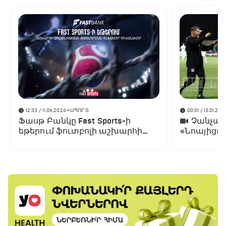
12:33 / 11.06.2026
• ՍՊՈՐՏ
00:01 / 13.01.202
Ֆասթ Բանկը Fast Sports-ի
Չանչարև
եթերում ֆուտբոլի աշխարհի
«Նոայից»
առաջնության ցուցադրման
գլխավոր հովանավորն է