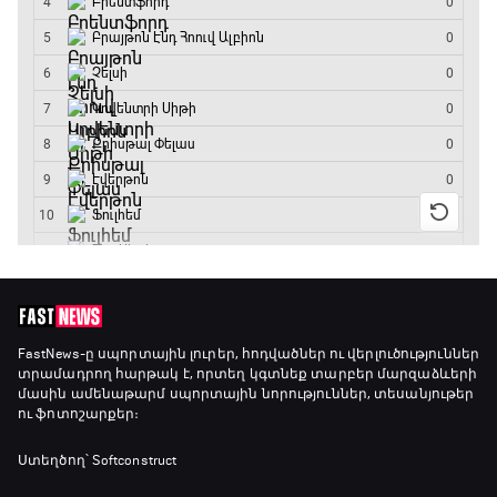
Ֆորմուլա 1. Բելգիայի Գրան Պրի. Մրցարշավ
15:30 - 17:25
ԱԱ-2026, Փլեյ-օֆֆ, 1/4 եզրափակիչ.
Արգենտինա - Շվեյցարիա
17:25 - 20:10
Լա լիգայի ստադիոնները
20:10 - 20:20
Անպարտելի. Ալեքս Ֆերգյուսոն
FastNews
-ը սպորտային լուրեր, հոդվածներ ու վերլուծություններ
տրամադրող հարթակ է, որտեղ կգտնեք տարբեր մարզաձևերի
20:20 - 20:45
մասին ամենաթարմ սպորտային նորություններ, տեսանյութեր
ու ֆոտոշարքեր։
Փ/Ֆ Ամեն ինչ կամ ոչինչ. Մանչեսթեր Սիթի
Ստեղծող՝ Softconstruct
20:45 - 23:25