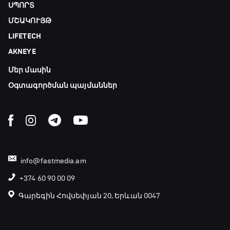
ՍՊՈՐՏ
ՄՇԱԿՈՒՅԹ
GOAT. Խառը մենամարտեր
LIFETECH
23:25 - 23:50
AKNEYE
Մեր մասին
Փ/Ֆ Երազանքի թիմեր
23:50 - 00:00
Օգտագործման պայմաններ
info@fastmedia.am
+374 60 90 00 09
Գարեգին Հովսեփյան 20, Երևան 0047