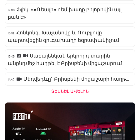
Ֆլիկ. ««Ռեալի» դեմ խաղը բոլորովին այլ
17:08
բան է»
Հոնկոնգ. Խաչանովը և Ռուբլյովը
16:18
պարտվեցին զուգախաղի եզրափակիչում
Սաբալենկան երկրորդ տարին
15:45
անընդմեջ հաղթել է Բրիսբենի մրցաշարում
Մեդվեդևը` Բրիսբենի մրցաշարի հաղթող
14:49
ՏԵՍՆԵԼ ԱՎԵԼԻՆ