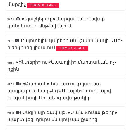
մարզիչ
ՊԱՇՏՈՆԱԿԱՆ
«Ալաշկերտը» մարզական հավաք
19:53
կանցկացնի Անթալիայում
Բալոտելին կարեիրան կշարունակի ԱՄԷ-
13:51
ի երկրորդ լիգայում
ՊԱՇՏՈՆԱԿԱՆ
«Ինտերի» ու «Նապոլիի» մարտական ոչ-
01:54
ոքին
«Բարսան» համառ ու գոլառատ
01:03
պայքարում հաղթեց «Ռեալին»` դառնալով
Իսպանիայի Սուպերգավաթակիր
Անգլիայի գավաթ. «Ման. Յունայթեդը»
23:13
պարտվեց` դուրս մնալով պայքարից