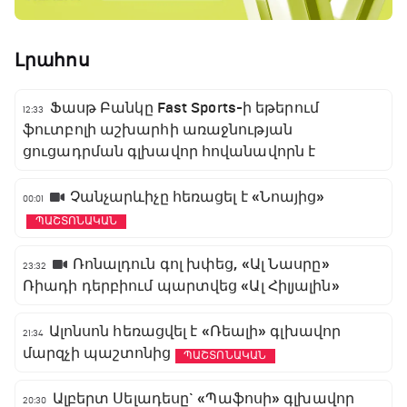
Լրահոս
Ֆասթ Բանկը Fast Sports-ի եթերում
12:33
ֆուտբոլի աշխարհի առաջնության
ցուցադրման գլխավոր հովանավորն է
Չանչարևիչը հեռացել է «Նոայից»
00:01
ՊԱՇՏՈՆԱԿԱՆ
Ռոնալդուն գոլ խփեց, «Ալ Նասրը»
23:32
Ռիադի դերբիում պարտվեց «Ալ Հիլյալին»
Ալոնսոն հեռացվել է «Ռեալի» գլխավոր
21:34
մարզչի պաշտոնից
ՊԱՇՏՈՆԱԿԱՆ
Ալբերտ Սելադեսը` «Պաֆոսի» գլխավոր
20:30