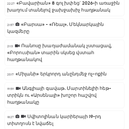
«Բավարիան» 8 գոլ խփեց` 2026-ի առաջին
22:27
խաղում տանելով ջախջախիչ հաղթանակ
«Բարսա» - «Ռեալ». Մեկնարկային
21:57
կազմերը
Ռանոսը խաղաժամանակ չստացավ,
21:13
«Բորուսիան» տարին սկսեց վստահ
հաղթանակով
«Միլանի» երկրորդ անընդմեջ ոչ-ոքին
20:17
Անգլիայի գավաթ. Մարտինելիի հեթ-
19:59
տրիկն ու «Արսենալի» խոշոր հաշվով
հաղթանակը
Սվիտոլինան կարիերայի 19-րդ
18:27
տիտղոսն է նվաճել