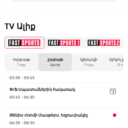
TV Ալիք
ԱԱ-2026, Փլեյ-օֆֆ, 1/16 եզրափակիչ.
Գերմանիա - Պարագվայ
00:55 - 03:50
ուրբաթ
շաբաթ
կիրակի
երկուշա
ԱԱ-2026, Փլեյ-օֆֆ, 1/16 եզրափակիչ.
7 օգս
Այսօր
9 օգս
10 օգս
Ֆրանսիա - Շվեդիա
03:50 - 05:45
Փ/Ֆ Սպասումներին հակառակ
05:45 - 06:35
Թենիս Հռոմի Մասթերս. Եզրափակիչ
06:35 - 08:55