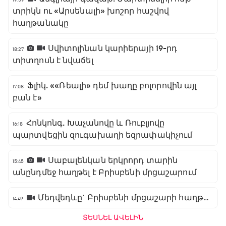
տրիկն ու «Արսենալի» խոշոր հաշվով
հաղթանակը
Սվիտոլինան կարիերայի 19-րդ
18:27
տիտղոսն է նվաճել
Ֆլիկ. ««Ռեալի» դեմ խաղը բոլորովին այլ
17:08
բան է»
Հոնկոնգ. Խաչանովը և Ռուբլյովը
16:18
պարտվեցին զուգախաղի եզրափակիչում
Սաբալենկան երկրորդ տարին
15:45
անընդմեջ հաղթել է Բրիսբենի մրցաշարում
Մեդվեդևը` Բրիսբենի մրցաշարի հաղթող
14:49
ՏԵՍՆԵԼ ԱՎԵԼԻՆ