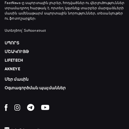
FastNews
-ը սպորտային լուրեր, հոդվածներ ու վերլուծություններ
տրամադրող հարթակ է, որտեղ կգտնեք տարբեր մարզաձևերի
մասին ամենաթարմ սպորտային նորություններ, տեսանյութեր
ու ֆոտոշարքեր։
Ստեղծող՝ Softconstruct
ՍՊՈՐՏ
ՄՇԱԿՈՒՅԹ
LIFETECH
AKNEYE
Մեր մասին
Օգտագործման պայմաններ