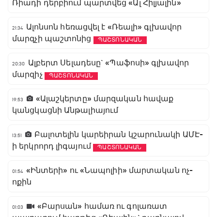
Ռիադի դերբիում պարտվեց «Ալ Հիլյալին»
Ալոնսոն հեռացվել է «Ռեալի» գլխավոր
21:34
մարզչի պաշտոնից
ՊԱՇՏՈՆԱԿԱՆ
Ալբերտ Սելադեսը` «Պաֆոսի» գլխավոր
20:30
մարզիչ
ՊԱՇՏՈՆԱԿԱՆ
«Ալաշկերտը» մարզական հավաք
19:53
կանցկացնի Անթալիայում
Բալոտելին կարեիրան կշարունակի ԱՄԷ-
13:51
ի երկրորդ լիգայում
ՊԱՇՏՈՆԱԿԱՆ
«Ինտերի» ու «Նապոլիի» մարտական ոչ-
01:54
ոքին
«Բարսան» համառ ու գոլառատ
01:03