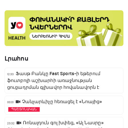
Լրահոս
Ֆասթ Բանկը Fast Sports-ի եթերում
12:33
ֆուտբոլի աշխարհի առաջնության
ցուցադրման գլխավոր հովանավորն է
Չանչարևիչը հեռացել է «Նոայից»
00:01
ՊԱՇՏՈՆԱԿԱՆ
Ռոնալդուն գոլ խփեց, «Ալ Նասրը»
23:32