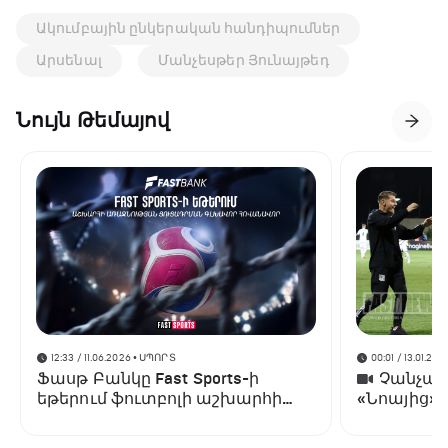
Ակումբային ընկերական հանդիպումներ
Արսենալ
Մանչեսթեր Յունայթեդ
Նույն Թեմայով
12:33 / 11.06.2026
• ՍՊՈՐՏ
00:01 / 13.01.202
Ֆասթ Բանկը Fast Sports-ի
Չանչարև
եթերում ֆուտբոլի աշխարհի
«Նոայից»
առաջնության ցուցադրման
գլխավոր հովանավորն է