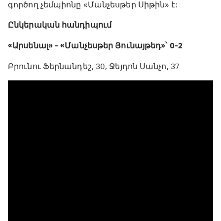
գործող չեմպիոնը «Մանչեսթեր Սիթին» է:
Ընկերական հանդիպում
«Արսենալ» - «Մանչեսթեր Յունայթեդ»՝ 0-2
Բրունու Ֆերնանդեշ, 30, Ջեյդոն Սանչո, 37