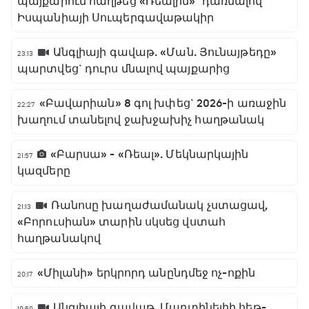
պայքարում հաղթեց «Ռեալին»` դառնալով
Իսպանիայի Սուպերգավաթակիր
Անգլիայի գավաթ. «Ման. Յունայթեդը»
23:13
պարտվեց` դուրս մնալով պայքարից
«Բավարիան» 8 գոլ խփեց` 2026-ի առաջին
22:27
խաղում տանելով ջախջախիչ հաղթանակ
«Բարսա» - «Ռեալ». Մեկնարկային
21:57
կազմերը
Ռանոսը խաղաժամանակ չստացավ,
21:13
«Բորուսիան» տարին սկսեց վստահ
հաղթանակով
«Միլանի» երկրորդ անընդմեջ ոչ-ոքին
20:17
Անգլիայի գավաթ. Մարտինելիի հեթ-
19:59