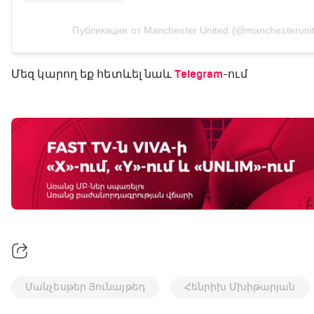
Публикация от Manchester United (@manchesteruni
Մեզ կարող եք հետևել նաև
Telegram
-ում
Մանչեսթեր Յունայթեդ
Հենրիխ Մխիթարյան