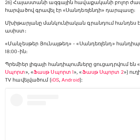
26) Հայաստանի ազգային հավաքականի բոլոր ժա
հարվածով գրավել էր «Սանդեռլենդի» դարպասը։
Մխիթարյանը մանկունիական գրանդում հանդես է եկել 
ասիստ։
«Մանչեսթեր Յունայթեդ» - «Սանդեռլենդ» հանդիպ
18:00-ին։
Պրեմիեր լիգայի հանդիպումները ցուցադրվում են
Սպորտ
», «
Ֆասթ Սպորտ 1
», «
Ֆասթ Սպորտ 2
») ու
TV հավելվածում (
iOS
,
Android
):