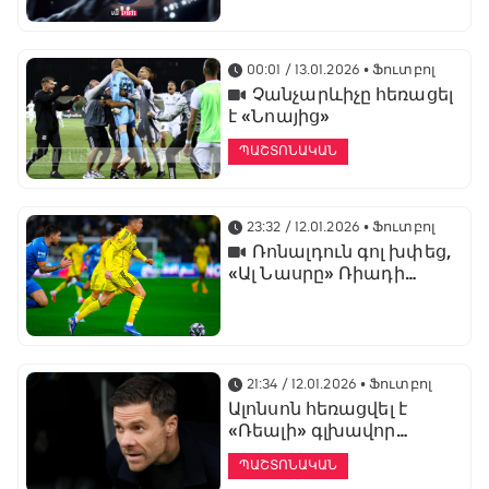
առաջնության
ցուցադրման գլխավոր
հովանավորն է
00:01 / 13.01.2026
• Ֆուտբոլ
Չանչարևիչը հեռացել
է «Նոայից»
ՊԱՇՏՈՆԱԿԱՆ
23:32 / 12.01.2026
• Ֆուտբոլ
Ռոնալդուն գոլ խփեց,
«Ալ Նասրը» Ռիադի
դերբիում պարտվեց «Ալ
Հիլյալին»
21:34 / 12.01.2026
• Ֆուտբոլ
Ալոնսոն հեռացվել է
«Ռեալի» գլխավոր
մարզչի պաշտոնից
ՊԱՇՏՈՆԱԿԱՆ