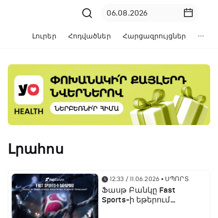
Լուրեր
Հոդվածներ
Հարցազրույցներ
Լրահոս
12:33 / 11.06.2026
• ՍՊՈՐՏ
Ֆասթ Բանկը Fast
Sports-ի եթերում
ֆուտբոլի աշխարհի