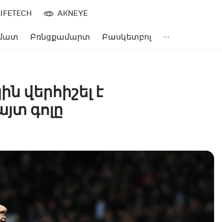
LIFETECH
AKNEYE
մատ
Բռնցքամարտ
Բասկետբոլ
ին վերհիշել է
յտ գոլը