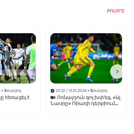
ԲՈԼՈՐԸ
6
• Ֆուտբոլ
23:32 / 12.01.2026
• Ֆուտբոլ
ը հեռացել է
Ռոնալդուն գոլ խփեց, «Ալ
Նասրը» Ռիադի դերբիում
պարտվեց «Ալ Հիլյալին»