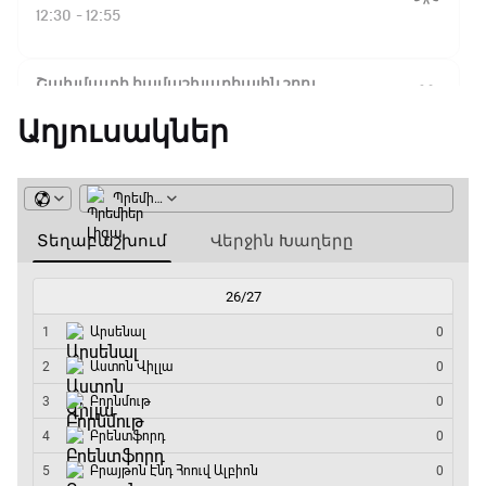
Ֆլիկ. ««Ռեալի» դեմ
12:30 - 12:55
խաղը բոլորովին այլ
բան է»
Շախմատի համաշխարհային շոու
12:55 - 13:20
Աղյուսակներ
16:18 / 11.01.2026
• Թենիս
Հոնկոնգ. Խաչանովը և
Փ/Ֆ Ակումբների աշխարհ
Ռուբլյովը պարտվեցին
զուգախաղի
13:20 - 13:45
եզրափակիչում
ԱԱ-2026, Փլեյ-օֆֆ, կիսաեզրափակիչ.
15:45 / 11.01.2026
• Թենիս
Ֆրանսիա - Իսպանիա
Սաբալենկան
13:45 - 15:45
երկրորդ տարին
անընդմեջ հաղթել է
GOAT. Կանանց հեծանվավազք
Բրիսբենի մրցաշարում
15:45 - 16:10
14:49 / 11.01.2026
• Թենիս
ԱԱ-2026, Փլեյ-օֆֆ, կիսաեզրափակիչ.
Մեդվեդևը` Բրիսբենի