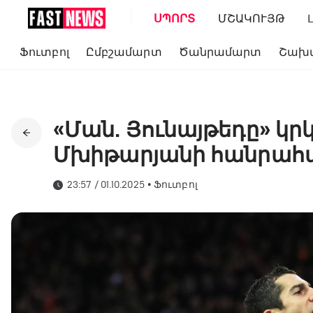
ՍՊՈՐՏ
ՄՇԱԿՈՒՅԹ
Ֆուտբոլ
Ըմբշամարտ
Ծանրամարտ
Շախ
«Ման. Յունայթեդը» կրկ
Մխիթարյանի հանրահա
23:57 / 01.10.2025
•
Ֆուտբոլ