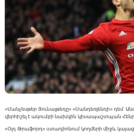
«Մանչեսթեր Յունայթեդը» «Սանդեռլենդի» դեմ Անգ
վերհիշել է ակումբի նախկին կիսապաշտպան Հեն
«Օլդ Թրաֆորդ» ստադիոնում կողմերի միջև կայացած