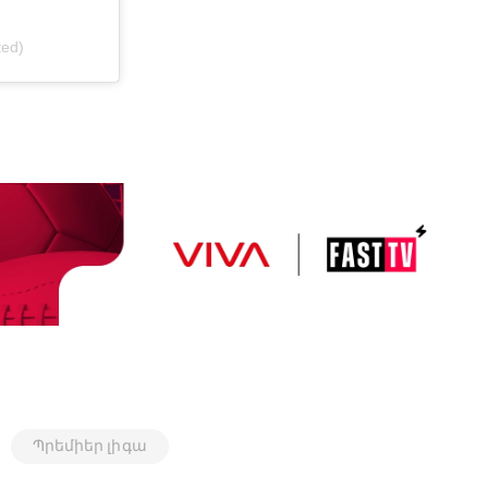
ted)
Պրեմիեր լիգա