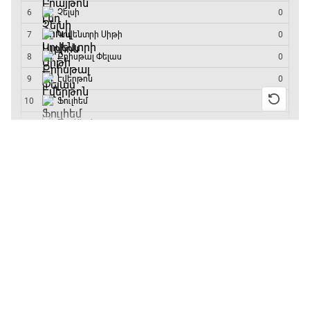
մրցաշարի հաղթող
Անգլիա - Արգենտինա
16:10 - 18:10
Առագաստանավային սպորտ
18:10 - 18:40
13:55 / 11.01.2026
• Թենիս
Բուբլիկը հաղթեց
Հոնկոնգի մրցաշարում
Լա լիգայի ստադիոնները
և կարիերայում
առաջին անգամ կլինի
18:40 - 18:50
10-րդը
12:39 / 11.01.2026
• Ֆուտբոլ
ԱԱ-2026, Փլեյ-օֆֆ, 3-րդ տեղի խաղ.
Անգլիայի գավաթ.
Ֆրանսիա - Անգլիա
«Չելսին» Ռոսենյորի
18:50 - 21:10
գլխավորությամբ
առաջին խաղում
Փ/Ֆ Ամեն ինչ կամ ոչինչ. Մանչեսթեր Սիթի
հաղթել է
21:10 - 23:45
11:38 / 11.01.2026
• Ֆուտբոլ
Ինչ դիտել այսօր
Մշակույթ և ֆուտբոլ