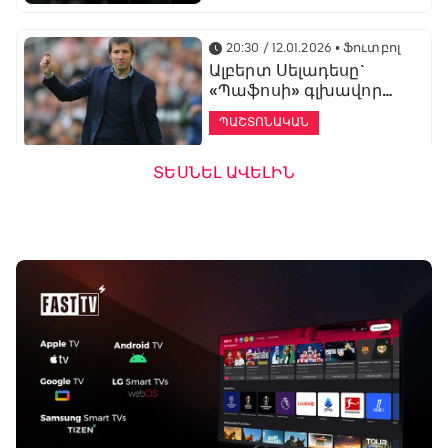
20:30 / 12.01.2026
• Ֆուտբոլ
Ալբերտ Սելադեսը`
«Պաֆոսի» գլխավոր
մարզիչ
ՊԱՇՏՈՆԱԿԱՆ
ՏԵՍՆԵԼ ԱՎԵԼԻՆ
19:53 / 12.01.2026
• Ֆուտբոլ
«Ալաշկերտը»
մարզական հավաք
կանցկացնի
Անթալիայում
13:51 / 12.01.2026
• Ֆուտբոլ
Բալոտելին
կարեիրան կշարունակի
ԱՄԷ-ի երկրորդ լիգայում
ՊԱՇՏՈՆԱԿԱՆ