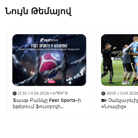
Նույն Թեմայով
12:33 / 11.06.2026
• ՍՊՈՐՏ
00:01 / 13.01.202
Ֆասթ Բանկը Fast Sports-ի
Չանչարևիչ
եթերում ֆուտբոլի
«Նոայից»
աշխարհի առաջնության
ցուցադրման գլխավոր
հովանավորն է