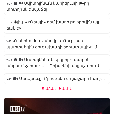
Սվիտոլինան կարիերայի 19-րդ
18:27
տիտղոսն է նվաճել
Ֆլիկ. ««Ռեալի» դեմ խաղը բոլորովին այլ
17:08
բան է»
Հոնկոնգ. Խաչանովը և Ռուբլյովը
16:18
պարտվեցին զուգախաղի եզրափակիչում
Սաբալենկան երկրորդ տարին
15:45
անընդմեջ հաղթել է Բրիսբենի մրցաշարում
Մեդվեդևը` Բրիսբենի մրցաշարի հաղթող
14:49
ՏԵՍՆԵԼ ԱՎԵԼԻՆ