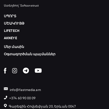
18:45 - 19:10
Ստեղծող՝ Softconstruct
ՍՊՈՐՏ
Ֆորմուլա 1. Հունգարիայի Գրան Պրի.
ՄՇԱԿՈՒՅԹ
Մրցարշավ
LIFETECH
19:10 - 21:30
AKNEYE
ԱԱ-2026, Փլեյ-օֆֆ, եզրափակիչ. Իսպանիա -
Արգենտինա
Մեր մասին
21:30 - 00:00
Օգտագործման պայմաններ
info@fastmedia.am
+374 60 90 00 09
Գարեգին Հովսեփյան 20, Երևան 0047