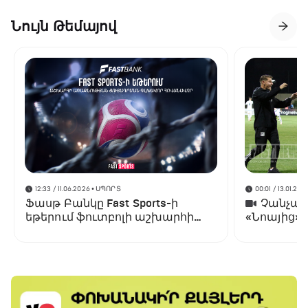
Նույն Թեմայով
12:33 / 11.06.2026
• ՍՊՈՐՏ
00:01 / 13.01.202
Ֆասթ Բանկը Fast Sports-ի
Չանչարև
եթերում ֆուտբոլի աշխարհի
«Նոայից»
առաջնության ցուցադրման
գլխավոր հովանավորն է