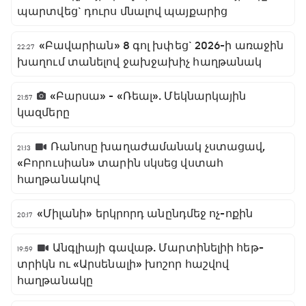
պարտվեց` դուրս մնալով պայքարից
«Բավարիան» 8 գոլ խփեց` 2026-ի առաջին
22:27
խաղում տանելով ջախջախիչ հաղթանակ
«Բարսա» - «Ռեալ». Մեկնարկային
21:57
կազմերը
Ռանոսը խաղաժամանակ չստացավ,
21:13
«Բորուսիան» տարին սկսեց վստահ
հաղթանակով
«Միլանի» երկրորդ անընդմեջ ոչ-ոքին
20:17
Անգլիայի գավաթ. Մարտինելիի հեթ-
19:59
տրիկն ու «Արսենալի» խոշոր հաշվով
հաղթանակը