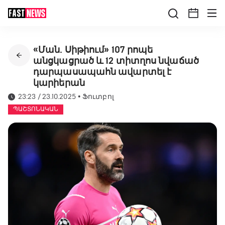
«Ման. Սիթիում» 107 րոպե
անցկացրած և 12 տիտղոս նվաճած
դարպասապահն ավարտել է
կարիերան
23:23 / 23.10.2025
•
Ֆուտբոլ
ՊԱՇՏՈՆԱԿԱՆ