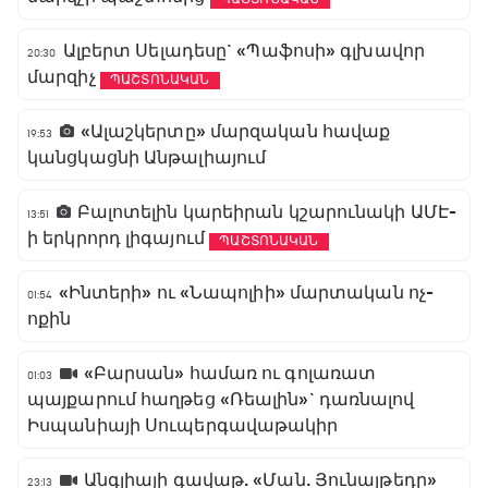
Ալբերտ Սելադեսը` «Պաֆոսի» գլխավոր
20:30
մարզիչ
ՊԱՇՏՈՆԱԿԱՆ
«Ալաշկերտը» մարզական հավաք
19:53
կանցկացնի Անթալիայում
Բալոտելին կարեիրան կշարունակի ԱՄԷ-
13:51
ի երկրորդ լիգայում
ՊԱՇՏՈՆԱԿԱՆ
«Ինտերի» ու «Նապոլիի» մարտական ոչ-
01:54
ոքին
«Բարսան» համառ ու գոլառատ
01:03
պայքարում հաղթեց «Ռեալին»` դառնալով
Իսպանիայի Սուպերգավաթակիր
Անգլիայի գավաթ. «Ման. Յունայթեդը»
23:13