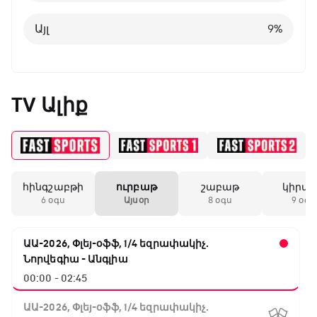
Այլ
8
%
Այլ
9
%
TV Ալիք
հինգշաբթի
ուրբաթ
շաբաթ
կիրա
6 օգս
Այսօր
8 օգս
9 օգս
ԱԱ-2026, Փլեյ-օֆֆ, 1/4 եզրափակիչ.
Նորվեգիա - Անգլիա
00:00 - 02:45
ԱԱ-2026, Փլեյ-օֆֆ, 1/4 եզրափակիչ.