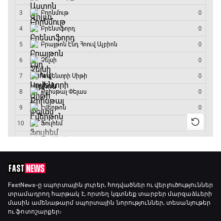
Անգլիա - Արգենտինա
13:20 - 15:20
GOAT. Ռեգբի
15:20 - 15:45
ԱԱ-2026, Փլեյ-օֆֆ, կիսաեզրափակիչ.
Ֆրանսիա - Իսպանիա
15:45 - 17:40
Փ/Ֆ Ակումբների աշխարհ
17:40 - 18:35
Լա լիգայի ստադիոնները
18:35 - 18:45
FastNews
-ը սպորտային լուրեր, հոդվածներ ու վերլուծություններ
տրամադրող հարթակ է, որտեղ կգտնեք տարբեր մարզաձևերի
մասին ամենաթարմ սպորտային նորություններ, տեսանյութեր
ու ֆոտոշարքեր։
GOAT. Ֆորմուլա 1-ի ավտոարշավորդներ