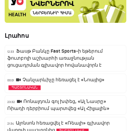
Լրահոս
Ֆասթ Բանկը Fast Sports-ի եթերում
12:33
ֆուտբոլի աշխարհի առաջնության
ցուցադրման գլխավոր հովանավորն է
Չանչարևիչը հեռացել է «Նոայից»
00:01
ՊԱՇՏՈՆԱԿԱՆ
Ռոնալդուն գոլ խփեց, «Ալ Նասրը»
23:32
Ռիադի դերբիում պարտվեց «Ալ Հիլյալին»
Ալոնսոն հեռացվել է «Ռեալի» գլխավոր
21:34
մարզչի պաշտոնից
ՊԱՇՏՈՆԱԿԱՆ