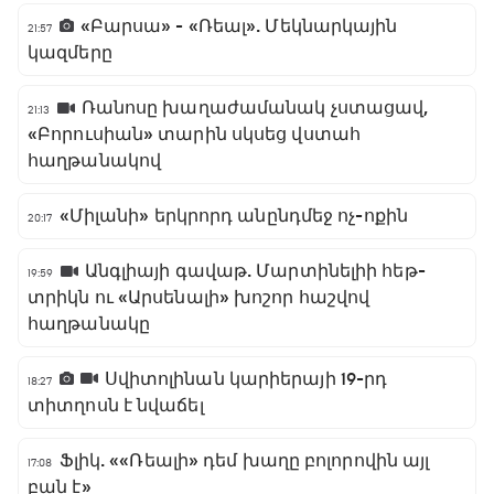
«Բարսա» - «Ռեալ». Մեկնարկային
21:57
կազմերը
Ռանոսը խաղաժամանակ չստացավ,
21:13
«Բորուսիան» տարին սկսեց վստահ
հաղթանակով
«Միլանի» երկրորդ անընդմեջ ոչ-ոքին
20:17
Անգլիայի գավաթ. Մարտինելիի հեթ-
19:59
տրիկն ու «Արսենալի» խոշոր հաշվով
հաղթանակը
Սվիտոլինան կարիերայի 19-րդ
18:27
տիտղոսն է նվաճել
Ֆլիկ. ««Ռեալի» դեմ խաղը բոլորովին այլ
17:08
բան է»