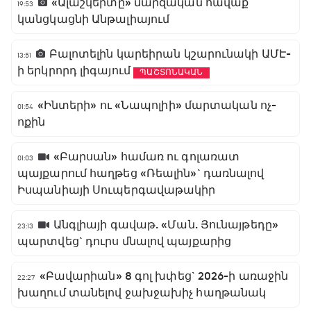
«Ալաշկերտը» մարզական հավաք
19:53
կանցկացնի Անթալիայում
Բալոտելին կարեիրան կշարունակի ԱՄԷ-
13:51
ի երկրորդ լիգայում
ՊԱՇՏՈՆԱԿԱՆ
«Ինտերի» ու «Նապոլիի» մարտական ոչ-
01:54
ոքին
«Բարսան» համառ ու գոլառատ
01:03
պայքարում հաղթեց «Ռեալին»` դառնալով
Իսպանիայի Սուպերգավաթակիր
Անգլիայի գավաթ. «Ման. Յունայթեդը»
23:13
պարտվեց` դուրս մնալով պայքարից
«Բավարիան» 8 գոլ խփեց` 2026-ի առաջին
22:27
խաղում տանելով ջախջախիչ հաղթանակ