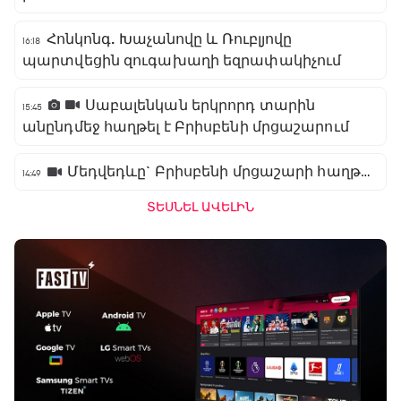
Հոնկոնգ. Խաչանովը և Ռուբլյովը
16:18
պարտվեցին զուգախաղի եզրափակիչում
Սաբալենկան երկրորդ տարին
15:45
անընդմեջ հաղթել է Բրիսբենի մրցաշարում
Մեդվեդևը` Բրիսբենի մրցաշարի հաղթող
14:49
ՏԵՍՆԵԼ ԱՎԵԼԻՆ