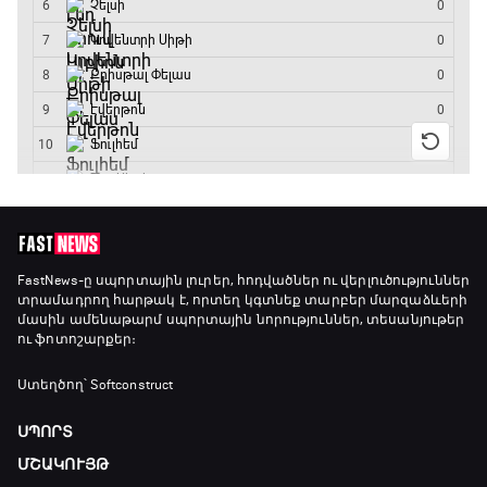
Արգենտինա
16:15 - 19:30
Լա լիգայի ստադիոնները
19:30 - 19:40
Գիրինգ Ափ
19:40 - 20:10
Ֆուտբոլի ազգեր
FastNews
-ը սպորտային լուրեր, հոդվածներ ու վերլուծություններ
տրամադրող հարթակ է, որտեղ կգտնեք տարբեր մարզաձևերի
20:10 - 21:00
մասին ամենաթարմ սպորտային նորություններ, տեսանյութեր
ու ֆոտոշարքեր։
Փ/Ֆ Մաքս Ֆերստապեն. Չեմպիոնի
Ստեղծող՝ Softconstruct
անատոմիա
21:00 - 23:20
ՍՊՈՐՏ
ՄՇԱԿՈՒՅԹ
Առագաստանավային սպորտ