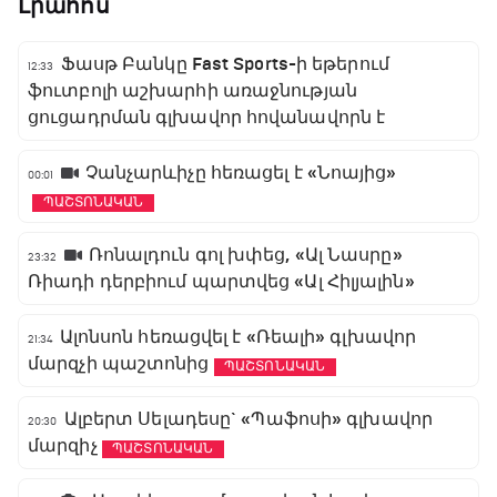
Լրահոս
Ֆասթ Բանկը Fast Sports-ի եթերում
12:33
ֆուտբոլի աշխարհի առաջնության
ցուցադրման գլխավոր հովանավորն է
Չանչարևիչը հեռացել է «Նոայից»
00:01
ՊԱՇՏՈՆԱԿԱՆ
Ռոնալդուն գոլ խփեց, «Ալ Նասրը»
23:32
Ռիադի դերբիում պարտվեց «Ալ Հիլյալին»
Ալոնսոն հեռացվել է «Ռեալի» գլխավոր
21:34
մարզչի պաշտոնից
ՊԱՇՏՈՆԱԿԱՆ
Ալբերտ Սելադեսը` «Պաֆոսի» գլխավոր
20:30
մարզիչ
ՊԱՇՏՈՆԱԿԱՆ