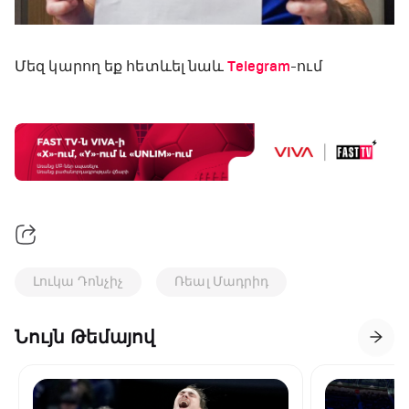
Մեզ կարող եք հետևել նաև
Telegram
-ում
Լուկա Դոնչիչ
Ռեալ Մադրիդ
Նույն Թեմայով