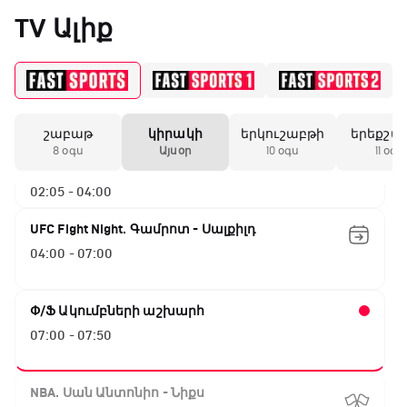
TV Ալիք
ԱԱ-2026, Փլեյ-օֆֆ, 1/4 եզրափակիչ.
Ֆրանսիա - Մարոկկո
00:15 - 02:05
շաբաթ
կիրակի
երկուշաբթի
երեքշա
ԱԱ-2026, Փլեյ-օֆֆ, 1/4 եզրափակիչ.
8 օգս
Այսօր
10 օգս
11 օգս
Իսպանիա - Բելգիա
02:05 - 04:00
UFC Fight Night. Գամրոտ - Սալքիլդ
04:00 - 07:00
Փ/Ֆ Ակումբների աշխարհ
07:00 - 07:50
NBA. Սան Անտոնիո - Նիքս