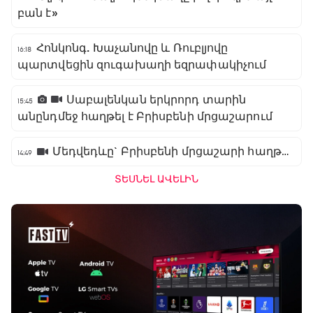
բան է»
Հոնկոնգ. Խաչանովը և Ռուբլյովը
16:18
պարտվեցին զուգախաղի եզրափակիչում
Սաբալենկան երկրորդ տարին
15:45
անընդմեջ հաղթել է Բրիսբենի մրցաշարում
Մեդվեդևը` Բրիսբենի մրցաշարի հաղթող
14:49
ՏԵՍՆԵԼ ԱՎԵԼԻՆ