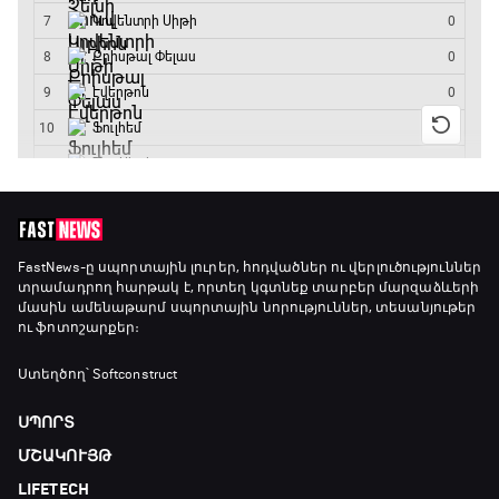
ԱԱ-2026, Փլեյ-օֆֆ, կիսաեզրափակիչ.
Ֆրանսիա - Իսպանիա
15:45 - 17:40
Փ/Ֆ Ակումբների աշխարհ
17:40 - 18:35
Լա լիգայի ստադիոնները
18:35 - 18:45
FastNews
-ը սպորտային լուրեր, հոդվածներ ու վերլուծություններ
տրամադրող հարթակ է, որտեղ կգտնեք տարբեր մարզաձևերի
մասին ամենաթարմ սպորտային նորություններ, տեսանյութեր
ու ֆոտոշարքեր։
GOAT. Ֆորմուլա 1-ի ավտոարշավորդներ
18:45 - 19:10
Ստեղծող՝ Softconstruct
ՍՊՈՐՏ
Ֆորմուլա 1. Հունգարիայի Գրան Պրի.
ՄՇԱԿՈՒՅԹ
Մրցարշավ
LIFETECH
19:10 - 21:30