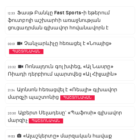
Ֆասթ Բանկը Fast Sports-ի եթերում
12:33
ֆուտբոլի աշխարհի առաջնության
ցուցադրման գլխավոր հովանավորն է
Չանչարևիչը հեռացել է «Նոայից»
00:01
ՊԱՇՏՈՆԱԿԱՆ
Ռոնալդուն գոլ խփեց, «Ալ Նասրը»
23:32
Ռիադի դերբիում պարտվեց «Ալ Հիլյալին»
Ալոնսոն հեռացվել է «Ռեալի» գլխավոր
21:34
մարզչի պաշտոնից
ՊԱՇՏՈՆԱԿԱՆ
Ալբերտ Սելադեսը` «Պաֆոսի» գլխավոր
20:30
մարզիչ
ՊԱՇՏՈՆԱԿԱՆ
«Ալաշկերտը» մարզական հավաք
19:53