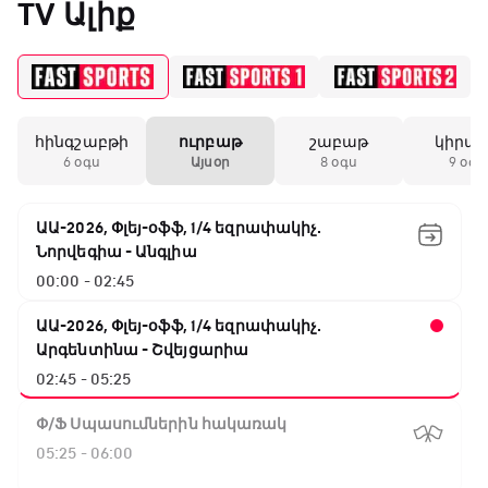
TV Ալիք
հինգշաբթի
ուրբաթ
շաբաթ
կիրա
6 օգս
Այսօր
8 օգս
9 օգս
ԱԱ-2026, Փլեյ-օֆֆ, 1/4 եզրափակիչ.
Նորվեգիա - Անգլիա
00:00 - 02:45
ԱԱ-2026, Փլեյ-օֆֆ, 1/4 եզրափակիչ.
Արգենտինա - Շվեյցարիա
02:45 - 05:25
Փ/Ֆ Սպասումներին հակառակ
05:25 - 06:00