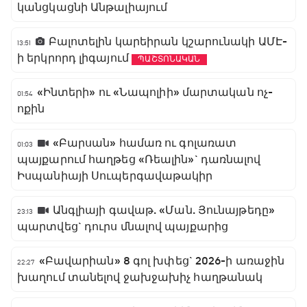
կանցկացնի Անթալիայում
Բալոտելին կարեիրան կշարունակի ԱՄԷ-
13:51
ի երկրորդ լիգայում
ՊԱՇՏՈՆԱԿԱՆ
«Ինտերի» ու «Նապոլիի» մարտական ոչ-
01:54
ոքին
«Բարսան» համառ ու գոլառատ
01:03
պայքարում հաղթեց «Ռեալին»` դառնալով
Իսպանիայի Սուպերգավաթակիր
Անգլիայի գավաթ. «Ման. Յունայթեդը»
23:13
պարտվեց` դուրս մնալով պայքարից
«Բավարիան» 8 գոլ խփեց` 2026-ի առաջին
22:27
խաղում տանելով ջախջախիչ հաղթանակ