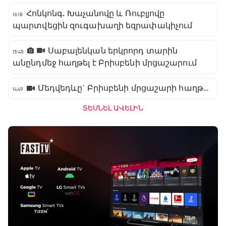
Հոնկոնգ. Խաչանովը և Ռուբլյովը
16:18
պարտվեցին զուգախաղի եզրափակիչում
Սաբալենկան երկրորդ տարին
15:45
անընդմեջ հաղթել է Բրիսբենի մրցաշարում
Մեդվեդևը` Բրիսբենի մրցաշարի հաղթող
14:49
ՏԵՍՆԵԼ ԱՎԵԼԻՆ