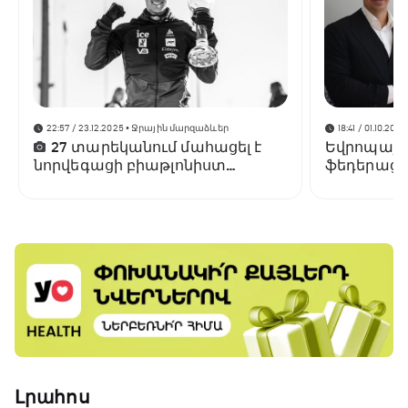
22:57 / 23.12.2025
• Ջրային մարզաձևեր
18:41 / 01.10.2025
27 տարեկանում մահացել է
Եվրոպայի 
նորվեգացի բիաթլոնիստ
ֆեդերացիա
Սիվերտ Գուտորմ Բակենը
Ծաղկաձոր
մարզահամ
Լրահոս