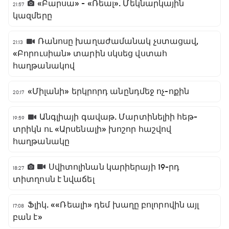
«Բարսա» - «Ռեալ». Մեկնարկային
21:57
կազմերը
Ռանոսը խաղաժամանակ չստացավ,
21:13
«Բորուսիան» տարին սկսեց վստահ
հաղթանակով
«Միլանի» երկրորդ անընդմեջ ոչ-ոքին
20:17
Անգլիայի գավաթ. Մարտինելիի հեթ-
19:59
տրիկն ու «Արսենալի» խոշոր հաշվով
հաղթանակը
Սվիտոլինան կարիերայի 19-րդ
18:27
տիտղոսն է նվաճել
Ֆլիկ. ««Ռեալի» դեմ խաղը բոլորովին այլ
17:08
բան է»