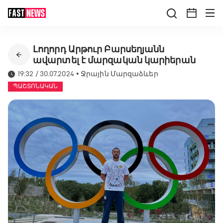
Լողորդ Արթուր Բարսեղյանն
ավարտել է մարզական կարիերան
19:32 / 30.07.2024
•
Ջրային Մարզաձևեր
ՊԱՇՏՈՆԱԿԱՆ