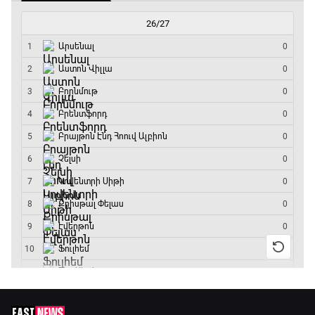
ԱԱ-2026, Փլեյ-օֆֆ, եզրափակիչ. Իսպանիա -
Արգենտինա
16:15 - 19:30
Լա լիգայի ստադիոնները
19:30 - 19:40
Գիրինգ Ափ
19:40 - 20:10
Ֆուտբոլի ազգեր
20:10 - 21:00
Փ/Ֆ Մաքս Ֆերստապեն. Չեմպիոնի
անատոմիա
21:00 - 23:20