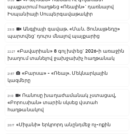
01:03
պայքարում հաղթեց «Ռեալին»` դառնալով
Իսպանիայի Սուպերգավաթակիր
Անգլիայի գավաթ. «Ման. Յունայթեդը»
23:13
պարտվեց` դուրս մնալով պայքարից
«Բավարիան» 8 գոլ խփեց` 2026-ի առաջին
22:27
խաղում տանելով ջախջախիչ հաղթանակ
«Բարսա» - «Ռեալ». Մեկնարկային
21:57
կազմերը
Ռանոսը խաղաժամանակ չստացավ,
21:13
«Բորուսիան» տարին սկսեց վստահ
հաղթանակով
«Միլանի» երկրորդ անընդմեջ ոչ-ոքին
20:17