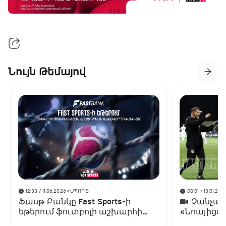
Նույն Թեմայով
12:33 / 11.06.2026
• ՍՊՈՐՏ
00:01 / 13.01.202
Ֆասթ Բանկը Fast Sports-ի
Չանչարև
եթերում ֆուտբոլի աշխարհի
«Նոայից»
առաջնության ցուցադրման