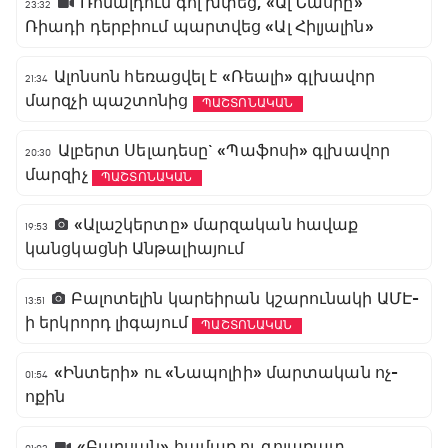
Ռոնալդուն գոլ խփեց, «Ալ Նասրը»
23:32
Ռիադի դերբիում պարտվեց «Ալ Հիլյալին»
Ալոնսոն հեռացվել է «Ռեալի» գլխավոր
21:34
մարզչի պաշտոնից
ՊԱՇՏՈՆԱԿԱՆ
Ալբերտ Սելադեսը` «Պաֆոսի» գլխավոր
20:30
մարզիչ
ՊԱՇՏՈՆԱԿԱՆ
«Ալաշկերտը» մարզական հավաք
19:53
կանցկացնի Անթալիայում
Բալոտելին կարեիրան կշարունակի ԱՄԷ-
13:51
ի երկրորդ լիգայում
ՊԱՇՏՈՆԱԿԱՆ
«Ինտերի» ու «Նապոլիի» մարտական ոչ-
01:54
ոքին
«Բարսան» համառ ու գոլառատ