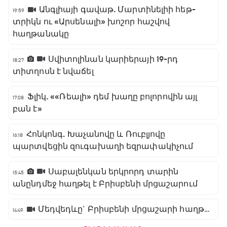
Անգլիայի գավաթ. Մարտինելիի հեթ-
19:59
տրիկն ու «Արսենալի» խոշոր հաշվով
հաղթանակը
Սվիտոլինան կարիերայի 19-րդ
18:27
տիտղոսն է նվաճել
Ֆլիկ. ««Ռեալի» դեմ խաղը բոլորովին այլ
17:08
բան է»
Հոնկոնգ. Խաչանովը և Ռուբլյովը
16:18
պարտվեցին զուգախաղի եզրափակիչում
Սաբալենկան երկրորդ տարին
15:45
անընդմեջ հաղթել է Բրիսբենի մրցաշարում
Մեդվեդևը` Բրիսբենի մրցաշարի հաղթող
14:49