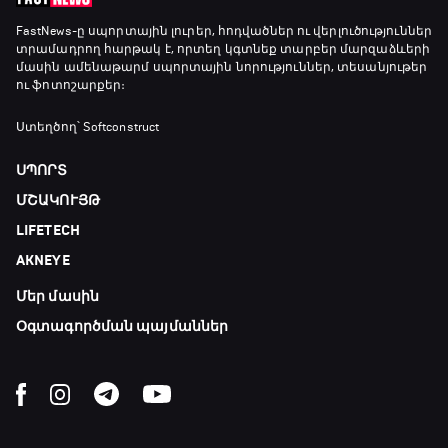
Առագաստանավային սպորտ
FastNews
-ը սպորտային լուրեր, հոդվածներ ու վերլուծություններ
տրամադրող հարթակ է, որտեղ կգտնեք տարբեր մարզաձևերի
23:20 - 23:45
մասին ամենաթարմ սպորտային նորություններ, տեսանյութեր
ու ֆոտոշարքեր։
Մշակույթ և ֆուտբոլ
Ստեղծող՝ Softconstruct
23:45 - 00:00
ՍՊՈՐՏ
ՄՇԱԿՈՒՅԹ
LIFETECH
AKNEYE
Մեր մասին
Օգտագործման պայմաններ