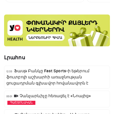
գլխավոր հովանավորն է
Լրահոս
Ֆասթ Բանկը Fast Sports-ի եթերում
12:33
ֆուտբոլի աշխարհի առաջնության
ցուցադրման գլխավոր հովանավորն է
Չանչարևիչը հեռացել է «Նոայից»
00:01
ՊԱՇՏՈՆԱԿԱՆ