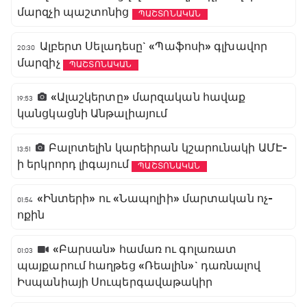
մարզչի պաշտոնից
ՊԱՇՏՈՆԱԿԱՆ
Ալբերտ Սելադեսը` «Պաֆոսի» գլխավոր
20:30
մարզիչ
ՊԱՇՏՈՆԱԿԱՆ
«Ալաշկերտը» մարզական հավաք
19:53
կանցկացնի Անթալիայում
Բալոտելին կարեիրան կշարունակի ԱՄԷ-
13:51
ի երկրորդ լիգայում
ՊԱՇՏՈՆԱԿԱՆ
«Ինտերի» ու «Նապոլիի» մարտական ոչ-
01:54
ոքին
«Բարսան» համառ ու գոլառատ
01:03
պայքարում հաղթեց «Ռեալին»` դառնալով
Իսպանիայի Սուպերգավաթակիր