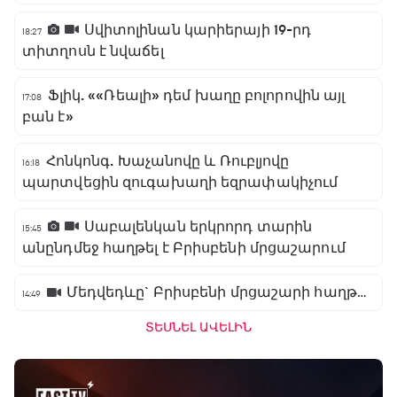
Սվիտոլինան կարիերայի 19-րդ
18:27
տիտղոսն է նվաճել
Ֆլիկ. ««Ռեալի» դեմ խաղը բոլորովին այլ
17:08
բան է»
Հոնկոնգ. Խաչանովը և Ռուբլյովը
16:18
պարտվեցին զուգախաղի եզրափակիչում
Սաբալենկան երկրորդ տարին
15:45
անընդմեջ հաղթել է Բրիսբենի մրցաշարում
Մեդվեդևը` Բրիսբենի մրցաշարի հաղթող
14:49
ՏԵՍՆԵԼ ԱՎԵԼԻՆ