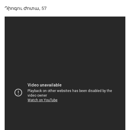
Դիոգու Ժոտա, 57