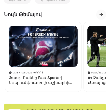
Նույն Թեմայով
12:33 / 11.06.2026
• ՍՊՈՐՏ
00:01 / 13.01.202
Ֆասթ Բանկը Fast Sports-ի
Չանչարև
եթերում ֆուտբոլի աշխարհի
«Նոայից»
առաջնության ցուցադրման
գլխավոր հովանավորն է