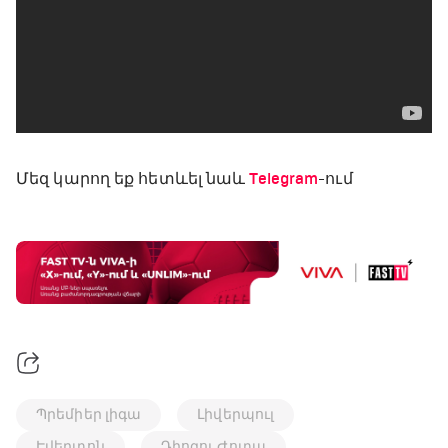
Մեզ կարող եք հետևել նաև
Telegram
-ում
Պրեմիեր լիգա
Լիվերպուլ
Էվերտոն
Դիոգու Ժոտա