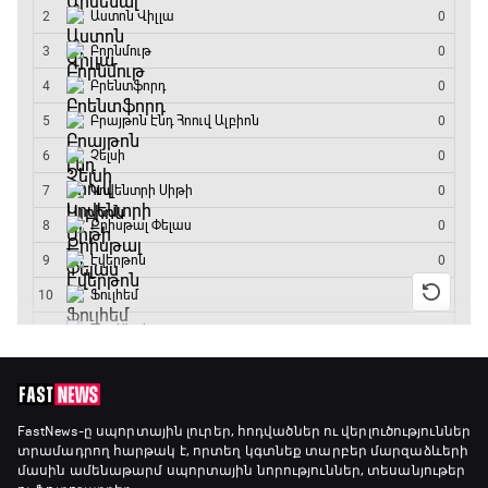
GOAT. Կանանց հեծանվավազք
15:45 - 16:10
ԱԱ-2026, Փլեյ-օֆֆ, կիսաեզրափակիչ.
Անգլիա - Արգենտինա
16:10 - 18:10
Առագաստանավային սպորտ
18:10 - 18:40
Լա լիգայի ստադիոնները
18:40 - 18:50
ԱԱ-2026, Փլեյ-օֆֆ, 3-րդ տեղի խաղ.
FastNews
-ը սպորտային լուրեր, հոդվածներ ու վերլուծություններ
տրամադրող հարթակ է, որտեղ կգտնեք տարբեր մարզաձևերի
Ֆրանսիա - Անգլիա
մասին ամենաթարմ սպորտային նորություններ, տեսանյութեր
18:50 - 21:10