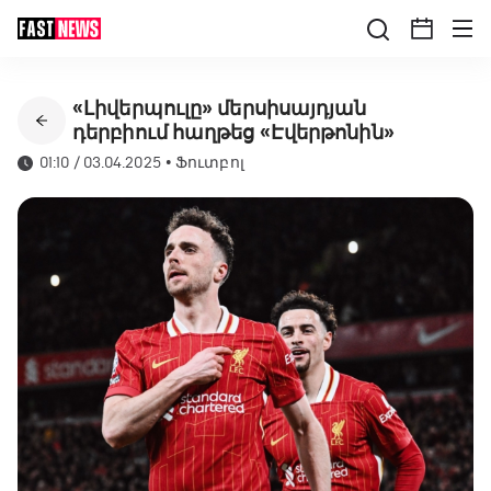
«Լիվերպուլը» մերսիսայդյան
դերբիում հաղթեց «Էվերթոնին»
01:10 / 03.04.2025
•
Ֆուտբոլ