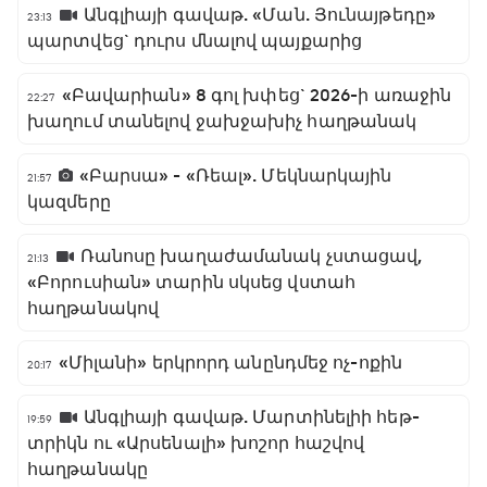
Անգլիայի գավաթ. «Ման. Յունայթեդը»
23:13
պարտվեց` դուրս մնալով պայքարից
«Բավարիան» 8 գոլ խփեց` 2026-ի առաջին
22:27
խաղում տանելով ջախջախիչ հաղթանակ
«Բարսա» - «Ռեալ». Մեկնարկային
21:57
կազմերը
Ռանոսը խաղաժամանակ չստացավ,
21:13
«Բորուսիան» տարին սկսեց վստահ
հաղթանակով
«Միլանի» երկրորդ անընդմեջ ոչ-ոքին
20:17
Անգլիայի գավաթ. Մարտինելիի հեթ-
19:59
տրիկն ու «Արսենալի» խոշոր հաշվով
հաղթանակը