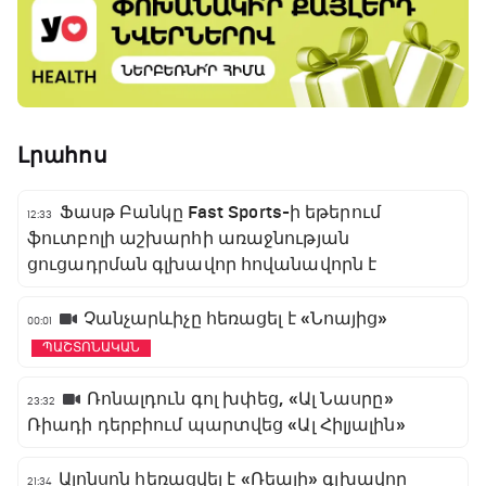
Լրահոս
Ֆասթ Բանկը Fast Sports-ի եթերում
12:33
ֆուտբոլի աշխարհի առաջնության
ցուցադրման գլխավոր հովանավորն է
Չանչարևիչը հեռացել է «Նոայից»
00:01
ՊԱՇՏՈՆԱԿԱՆ
Ռոնալդուն գոլ խփեց, «Ալ Նասրը»
23:32
Ռիադի դերբիում պարտվեց «Ալ Հիլյալին»
Ալոնսոն հեռացվել է «Ռեալի» գլխավոր
21:34