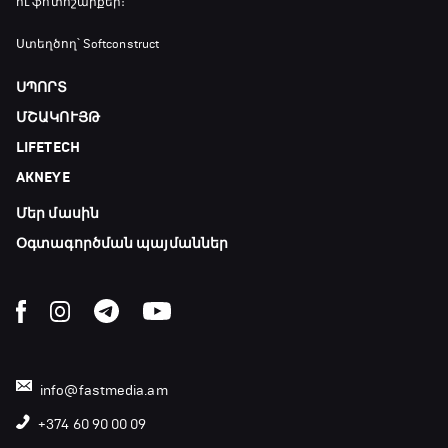
ու ֆոտոշարքեր։
Փ/Ֆ Ամեն ինչ կամ ոչինչ. Մանչեսթեր Սիթի
Ստեղծող՝ Softconstruct
21:10 - 23:45
ՍՊՈՐՏ
ՄՇԱԿՈՒՅԹ
Մշակույթ և ֆուտբոլ
LIFETECH
23:45 - 00:00
AKNEYE
Մեր մասին
Օգտագործման պայմաններ
info@fastmedia.am
+374 60 90 00 09