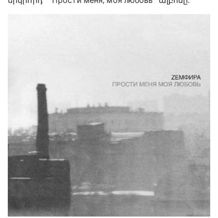
երկրորդ ՝ “Прости меня, моя любовь” ալբոմը: