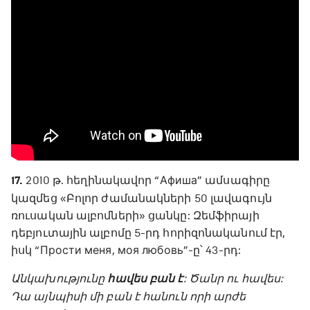
17.
2010 թ. հեղինակավոր “Афиша” ամսագիրը
կազմեց «Բոլոր ժամանակների 50 լավագույն
ռուսական ալբոմների» ցանկը: Զեմֆիրայի
դեբյուտային ալբոմը 5-րդ հորիզոնականում էր,
իսկ “Прости меня, моя любовь”-ը՝ 43-րդ:
Անկախությունը
հավես բան է
: Ծանր ու հավես:
Դա այնպիսի մի բան է հանուն որի արժե