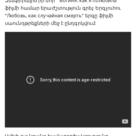
Զեմֆիրային իր նոր՝ “Богиня: как я полюбила”
ֆիլմի համար երաժշտություն գրել: Երգչուհու
“Любовь, как случайная смерть” երգը ֆիլմի
սաունդթրեքների մեջ է ընդգրկվում: