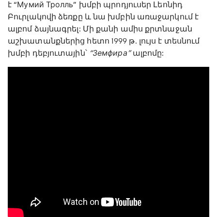
է “Мумий Тролль” խմբի պրոդյուսեր Լեոնիդ
Բուրլակովի ձեռքը և նա խմբին առաջարկում է
ալբոմ ձայնագրել: Մի քանի ամիս քրտնաջան
աշխատանքներից հետո 1999 թ. լույս է տեսնում
խմբի դեբյուտային՝
“Земфира”
ալբոմը: