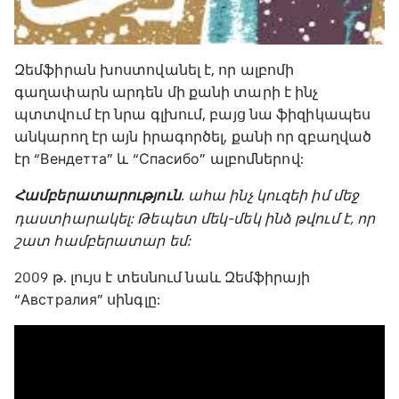
Զեմֆիրան խոստովանել է, որ ալբոմի
գաղափարն արդեն մի քանի տարի է ինչ
պտտվում էր նրա գլխում, բայց նա ֆիզիկապես
անկարող էր այն իրագործել, քանի որ զբաղված
էր “Вендетта” և “Спасибо” ալբոմներով:
Համբերատարություն
. ահա ինչ կուզեի իմ մեջ
դաստիարակել: Թեպետ մեկ-մեկ ինձ թվում է, որ
շատ համբերատար եմ:
2009 թ. լույս է տեսնում նաև Զեմֆիրայի
“Австралия” սինգլը: