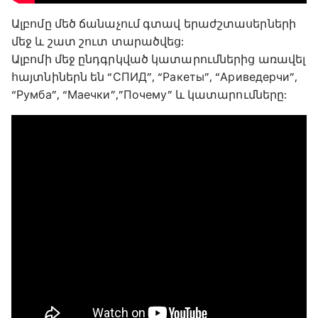
Ալբոմը մեծ ճանաչում գտավ երաժշտասերների
մեջ և շատ շուտ տարածվեց:
Ալբոմի մեջ ընդգրկված կատարումներից առավել
հայտնիներն են “СПИД”, “Ракеты”, “Ариведерчи”,
“Румба”, “Маечки”,”Почему” և կատարումները: