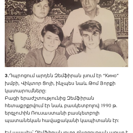
3.
Դպրոցում արդեն Զեմֆիրան լսում էր “Кино”
խմբի, Վիկտոր Ցոյի, ինչպես նաև Թոմ Յորքի
կատարումները:
Բացի երաժշտությունից Զեմֆիրան
հետաքրքրվում էր նաև բասկետբոլով: 1990 թ.
երգչուհին Ռուսաստանի բասկետբոլի
պատանեկան հավաքականի կապիտանն էր:
Եվ այսպես՝ Զեմֆիրան լուրջ ընտրության առաջ է