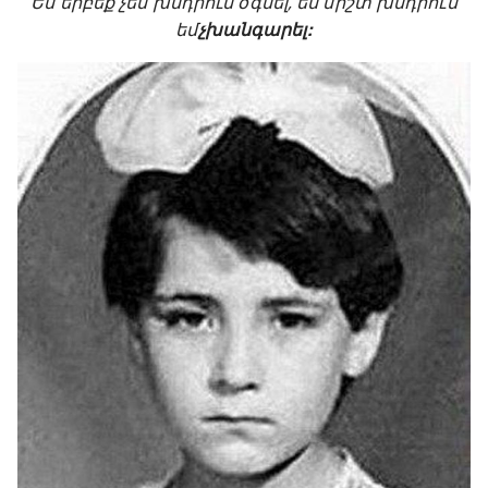
Ես երբեք չեմ խնդրում օգնել, ես միշտ խնդրում
եմ
չխանգարել: