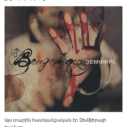
Այս տարին հատկանշական էր Զեմֆիրայի