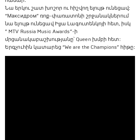
համար:
Նա երկու շատ խոշոր ու հիշվող ելույթ ունեցավ:
“Максидром” ռոք-փառատոնի շրջանակներում
նա ելույթ ունեցավ Իլյա Լագուտենկոյի հետ, իսկ
” MTV Russia Music Awards”-ի
մրցանակաբաշխությանը՝ Queen խմբի հետ:
Երգչուհին կատարեց “We are the Champions” հիթը: