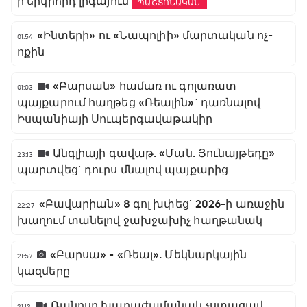
ի երկրորդ լիգայում
ՊԱՇՏՈՆԱԿԱՆ
«Ինտերի» ու «Նապոլիի» մարտական ոչ-
01:54
ոքին
«Բարսան» համառ ու գոլառատ
01:03
պայքարում հաղթեց «Ռեալին»` դառնալով
Իսպանիայի Սուպերգավաթակիր
Անգլիայի գավաթ. «Ման. Յունայթեդը»
23:13
պարտվեց` դուրս մնալով պայքարից
«Բավարիան» 8 գոլ խփեց` 2026-ի առաջին
22:27
խաղում տանելով ջախջախիչ հաղթանակ
«Բարսա» - «Ռեալ». Մեկնարկային
21:57
կազմերը
Ռանոսը խաղաժամանակ չստացավ,
21:13