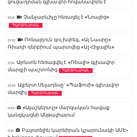
ցուցադրման գլխավոր հովանավորն է
Չանչարևիչը հեռացել է «Նոայից»
00:01
ՊԱՇՏՈՆԱԿԱՆ
Ռոնալդուն գոլ խփեց, «Ալ Նասրը»
23:32
Ռիադի դերբիում պարտվեց «Ալ Հիլյալին»
Ալոնսոն հեռացվել է «Ռեալի» գլխավոր
21:34
մարզչի պաշտոնից
ՊԱՇՏՈՆԱԿԱՆ
Ալբերտ Սելադեսը` «Պաֆոսի» գլխավոր
20:30
մարզիչ
ՊԱՇՏՈՆԱԿԱՆ
«Ալաշկերտը» մարզական հավաք
19:53
կանցկացնի Անթալիայում
Բալոտելին կարեիրան կշարունակի ԱՄԷ-
13:51