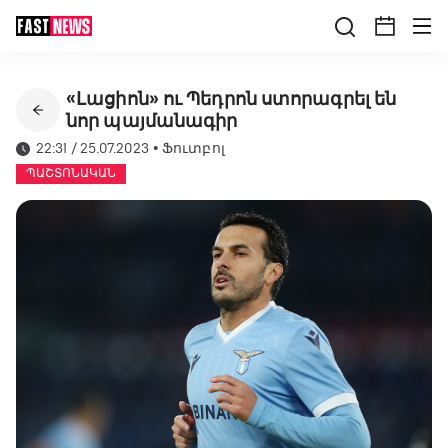
«Լացիոն» ու Պեդրոն ստորագրել են
նոր պայմանագիր
22:31 / 25.07.2023
•
Ֆուտբոլ
ՊԱՇՏՈՆԱԿԱՆ