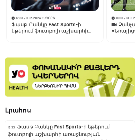
12:33 / 11.06.2026
• ՍՊՈՐՏ
00:01 / 13.01.202
Ֆասթ Բանկը Fast Sports-ի
Չանչարև
եթերում ֆուտբոլի աշխարհի
«Նոայից»
առաջնության ցուցադրման
գլխավոր հովանավորն է
Լրահոս
Ֆասթ Բանկը Fast Sports-ի եթերում
12:33
ֆուտբոլի աշխարհի առաջնության