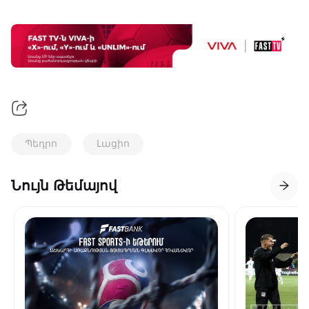
Պեդրո
Լացիո
Նույն Թեմայով