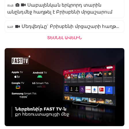
Սաբալենկան երկրորդ տարին
15:45
անընդմեջ հաղթել է Բրիսբենի մրցաշարում
Մեդվեդևը` Բրիսբենի մրցաշարի հաղթող
14:49
ՏԵՍՆԵԼ ԱՎԵԼԻՆ