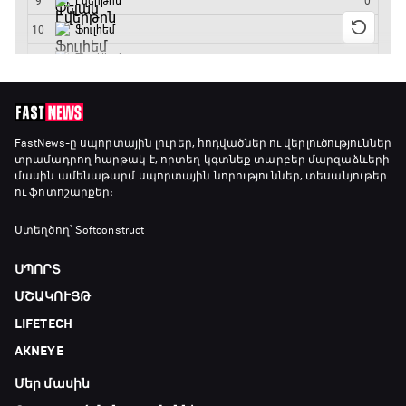
18:45 - 19:10
Ֆորմուլա 1. Հունգարիայի Գրան Պրի.
Մրցարշավ
19:10 - 21:30
ԱԱ-2026, Փլեյ-օֆֆ, եզրափակիչ. Իսպանիա -
FastNews
-ը սպորտային լուրեր, հոդվածներ ու վերլուծություններ
տրամադրող հարթակ է, որտեղ կգտնեք տարբեր մարզաձևերի
Արգենտինա
մասին ամենաթարմ սպորտային նորություններ, տեսանյութեր
21:30 - 00:00
ու ֆոտոշարքեր։
Ստեղծող՝ Softconstruct
ՍՊՈՐՏ
ՄՇԱԿՈՒՅԹ
LIFETECH
AKNEYE
Մեր մասին