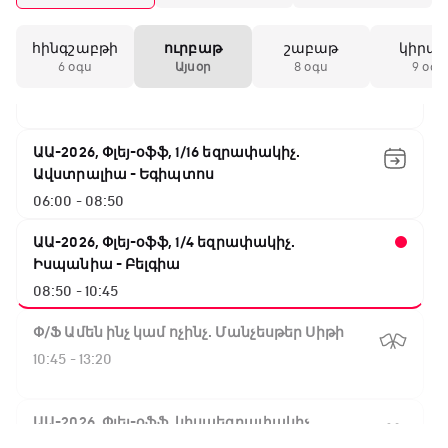
02:45 - 05:25
հինգշաբթի
ուրբաթ
շաբաթ
կիրա
Փ/Ֆ Սպասումներին հակառակ
6 օգս
Այսօր
8 օգս
9 օգս
05:25 - 06:00
ԱԱ-2026, Փլեյ-օֆֆ, 1/16 եզրափակիչ.
Ավստրալիա - Եգիպտոս
06:00 - 08:50
ԱԱ-2026, Փլեյ-օֆֆ, 1/4 եզրափակիչ.
Իսպանիա - Բելգիա
08:50 - 10:45
Փ/Ֆ Ամեն ինչ կամ ոչինչ. Մանչեսթեր Սիթի
10:45 - 13:20
ԱԱ-2026, Փլեյ-օֆֆ, կիսաեզրափակիչ.
Անգլիա - Արգենտինա