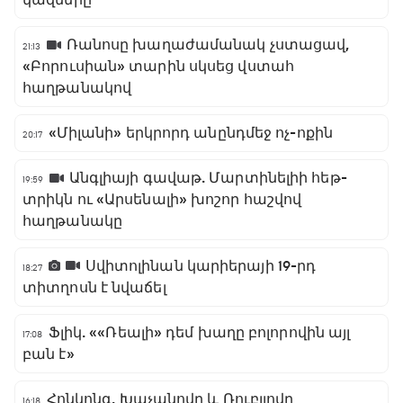
կազմերը
Ռանոսը խաղաժամանակ չստացավ,
21:13
«Բորուսիան» տարին սկսեց վստահ
հաղթանակով
«Միլանի» երկրորդ անընդմեջ ոչ-ոքին
20:17
Անգլիայի գավաթ. Մարտինելիի հեթ-
19:59
տրիկն ու «Արսենալի» խոշոր հաշվով
հաղթանակը
Սվիտոլինան կարիերայի 19-րդ
18:27
տիտղոսն է նվաճել
Ֆլիկ. ««Ռեալի» դեմ խաղը բոլորովին այլ
17:08
բան է»
Հոնկոնգ. Խաչանովը և Ռուբլյովը
16:18