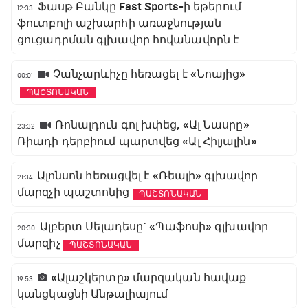
Ֆասթ Բանկը Fast Sports-ի եթերում
12:33
ֆուտբոլի աշխարհի առաջնության
ցուցադրման գլխավոր հովանավորն է
Չանչարևիչը հեռացել է «Նոայից»
00:01
ՊԱՇՏՈՆԱԿԱՆ
Ռոնալդուն գոլ խփեց, «Ալ Նասրը»
23:32
Ռիադի դերբիում պարտվեց «Ալ Հիլյալին»
Ալոնսոն հեռացվել է «Ռեալի» գլխավոր
21:34
մարզչի պաշտոնից
ՊԱՇՏՈՆԱԿԱՆ
Ալբերտ Սելադեսը` «Պաֆոսի» գլխավոր
20:30
մարզիչ
ՊԱՇՏՈՆԱԿԱՆ
«Ալաշկերտը» մարզական հավաք
19:53
կանցկացնի Անթալիայում