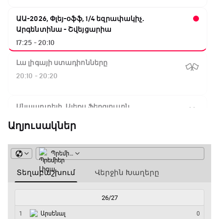
ԱԱ-2026, Փլեյ-օֆֆ, 1/4 եզրափակիչ.
Արգենտինա - Շվեյցարիա
17:25 - 20:10
Լա լիգայի ստադիոնները
20:10 - 20:20
Անպարտելի. Ալեքս Ֆերգյուսոն
20:20 - 20:45
Աղյուսակներ
Փ/Ֆ Ամեն ինչ կամ ոչինչ. Մանչեսթեր Սիթի
20:45 - 23:25
GOAT. Խառը մենամարտեր
23:25 - 23:50