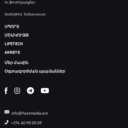
ու ֆոտոշարքեր։
Ստեղծող՝ Softconstruct
ՍՊՈՐՏ
ՄՇԱԿՈՒՅԹ
LIFETECH
AKNEYE
Մեր մասին
Օգտագործման պայմաններ
info@fastmedia.am
+374 60 90 00 09