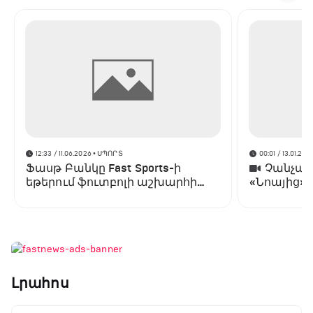
12:33 / 11.06.2026
• ՍՊՈՐՏ
00:01 / 13.01.202
Ֆասթ Բանկը Fast Sports-ի
Չանչարև
եթերում ֆուտբոլի աշխարհի
«Նոայից»
առաջնության ցուցադրման
գլխավոր հովանավորն է
Լրահոս