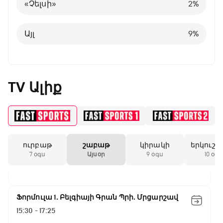
«Չելսի»
2
%
Փ/Ֆ Երազանքի թիմեր
Այլ
8
%
10:50 - 11:45
Այլ
9
%
ԱԱ-2026, Փլեյ-օֆֆ, 1/4 եզրափակիչ.
Նորվեգիա - Անգլիա
TV Ալիք
11:45 - 14:30
GOAT. Մարզիչներ
14:30 - 15:00
ուրբաթ
շաբաթ
կիրակի
երկուշա
Գիրինգ Ափ
7 օգս
Այսօր
9 օգս
10 օգս
15:00 - 15:30
Ֆորմուլա 1. Բելգիայի Գրան Պրի. Մրցարշավ
15:30 - 17:25