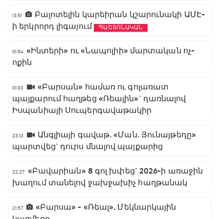
Բալոտելին կարեիրան կշարունակի ԱՄԷ-
13:51
ի երկրորդ լիգայում
ՊԱՇՏՈՆԱԿԱՆ
«Ինտերի» ու «Նապոլիի» մարտական ոչ-
01:54
ոքին
«Բարսան» համառ ու գոլառատ
01:03
պայքարում հաղթեց «Ռեալին»` դառնալով
Իսպանիայի Սուպերգավաթակիր
Անգլիայի գավաթ. «Ման. Յունայթեդը»
23:13
պարտվեց` դուրս մնալով պայքարից
«Բավարիան» 8 գոլ խփեց` 2026-ի առաջին
22:27
խաղում տանելով ջախջախիչ հաղթանակ
«Բարսա» - «Ռեալ». Մեկնարկային
21:57