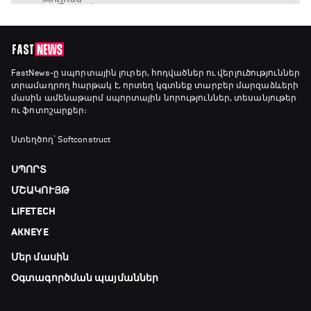
15:30 - 17:25
ԱԱ-2026, Փլեյ-օֆֆ, 1/4 եզրափակիչ.
Արգենտինա - Շվեյցարիա
FastNews
-ը սպորտային լուրեր, հոդվածներ ու վերլուծություններ
տրամադրող հարթակ է, որտեղ կգտնեք տարբեր մարզաձևերի
17:25 - 20:10
մասին ամենաթարմ սպորտային նորություններ, տեսանյութեր
ու ֆոտոշարքեր։
Լա լիգայի ստադիոնները
20:10 - 20:20
Ստեղծող՝ Softconstruct
ՍՊՈՐՏ
Անպարտելի. Ալեքս Ֆերգյուսոն
ՄՇԱԿՈՒՅԹ
20:20 - 20:45
LIFETECH
AKNEYE
Փ/Ֆ Ամեն ինչ կամ ոչինչ. Մանչեսթեր Սիթի
Մեր մասին
20:45 - 23:25
Օգտագործման պայմաններ
GOAT. Խառը մենամարտեր