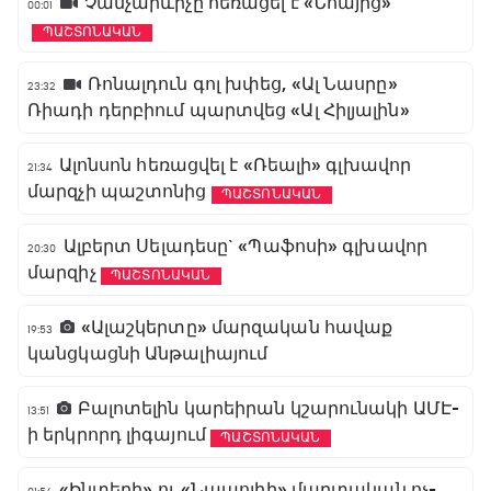
Չանչարևիչը հեռացել է «Նոայից»
00:01
ՊԱՇՏՈՆԱԿԱՆ
Ռոնալդուն գոլ խփեց, «Ալ Նասրը»
23:32
Ռիադի դերբիում պարտվեց «Ալ Հիլյալին»
Ալոնսոն հեռացվել է «Ռեալի» գլխավոր
21:34
մարզչի պաշտոնից
ՊԱՇՏՈՆԱԿԱՆ
Ալբերտ Սելադեսը` «Պաֆոսի» գլխավոր
20:30
մարզիչ
ՊԱՇՏՈՆԱԿԱՆ
«Ալաշկերտը» մարզական հավաք
19:53
կանցկացնի Անթալիայում
Բալոտելին կարեիրան կշարունակի ԱՄԷ-
13:51
ի երկրորդ լիգայում
ՊԱՇՏՈՆԱԿԱՆ
«Ինտերի» ու «Նապոլիի» մարտական ոչ-