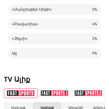
Հայաստանի Պրեմիեր լիգա
«Նապոլի»
Իսպանիա
10
5
4
%
%
%
«Մանչեսթեր Սիթի»
3
%
Այլ
Պորտուգալիա
24
8
%
%
«Բավարիա»
4
%
Բելգիա
1
%
«Չելսի»
2
%
Այլ
8
%
Այլ
9
%
TV Ալիք
ուրբաթ
շաբաթ
կիրակի
երկուշա