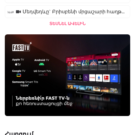
Մեդվեդևը` Բրիսբենի մրցաշարի հաղթող
14:49
ՏԵՍՆԵԼ ԱՎԵԼԻՆ
Հարցում