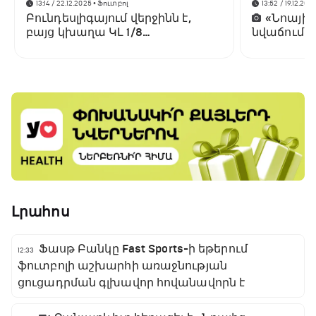
13:14 / 22.12.2025
• Ֆուտբոլ
13:52 / 19.12.202
Բունդեսլիգայում վերջինն է,
«Նոայի
բայց կխաղա ԿԼ 1/8
նվաճումը,
եզրափակիչում
Լիգայի փո
ռմբարկուն
«Նոա» հա
Լրահոս
Ֆասթ Բանկը Fast Sports-ի եթերում
12:33
ֆուտբոլի աշխարհի առաջնության
ցուցադրման գլխավոր հովանավորն է