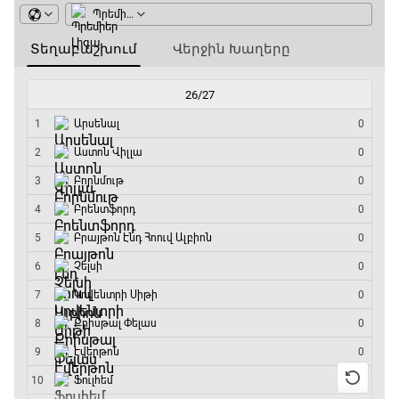
Իսպանիա - Բելգիա
08:55 - 10:50
Փ/Ֆ Երազանքի թիմեր
10:50 - 11:45
ԱԱ-2026, Փլեյ-օֆֆ, 1/4 եզրափակիչ.
Նորվեգիա - Անգլիա
11:45 - 14:30
GOAT. Մարզիչներ
14:30 - 15:00
Գիրինգ Ափ
15:00 - 15:30
Ֆորմուլա 1. Բելգիայի Գրան Պրի. Մրցարշավ