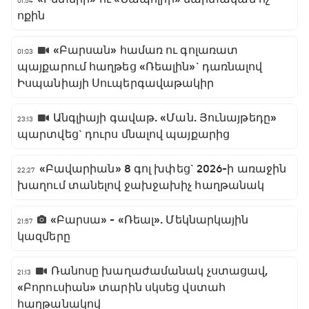
01:54
ոքին
«Բարսան» համառ ու գոլառատ
01:03
պայքարում հաղթեց «Ռեալին»` դառնալով
Իսպանիայի Սուպերգավաթակիր
Անգլիայի գավաթ. «Ման. Յունայթեդը»
23:13
պարտվեց` դուրս մնալով պայքարից
«Բավարիան» 8 գոլ խփեց` 2026-ի առաջին
22:27
խաղում տանելով ջախջախիչ հաղթանակ
«Բարսա» - «Ռեալ». Մեկնարկային
21:57
կազմերը
Ռանոսը խաղաժամանակ չստացավ,
21:13
«Բորուսիան» տարին սկսեց վստահ
հաղթանակով