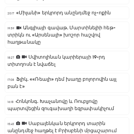
«Միլանի» երկրորդ անընդմեջ ոչ-ոքին
20:17
Անգլիայի գավաթ. Մարտինելիի հեթ-
19:59
տրիկն ու «Արսենալի» խոշոր հաշվով
հաղթանակը
Սվիտոլինան կարիերայի 19-րդ
18:27
տիտղոսն է նվաճել
Ֆլիկ. ««Ռեալի» դեմ խաղը բոլորովին այլ
17:08
բան է»
Հոնկոնգ. Խաչանովը և Ռուբլյովը
16:18
պարտվեցին զուգախաղի եզրափակիչում
Սաբալենկան երկրորդ տարին
15:45
անընդմեջ հաղթել է Բրիսբենի մրցաշարում