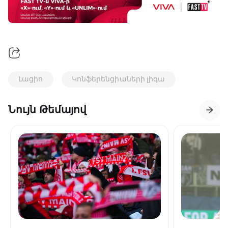
Լացիո
Կոնֆերենցիաների լիգա
Նույն Թեմայով