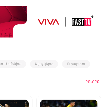
տ-Արմենիա
Ալաշկերտ
Ուրարտու
ԲՈԼՈՐԸ