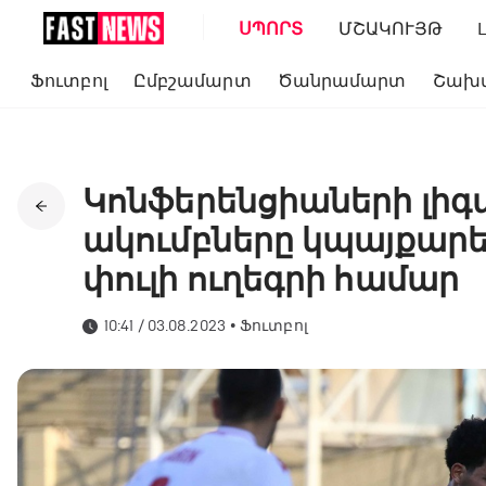
ՍՊՈՐՏ
ՄՇԱԿՈՒՅԹ
Ֆուտբոլ
Ըմբշամարտ
Ծանրամարտ
Շախ
Կոնֆերենցիաների լիգ
ակումբները կպայքարե
փուլի ուղեգրի համար
10:41 / 03.08.2023
•
Ֆուտբոլ