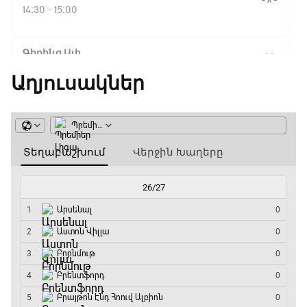
Ֆլիկ. ««Ռեալի» դեմ
14:30 - 15:00
խաղը բոլորովին այլ
բան է»
Գիրինգ Ափ
15:00 - 15:30
Աղյուսակներ
16:18 / 11.01.2026
• Թենիս
Հոնկոնգ. Խաչանովը և
Ֆորմուլա 1. Բելգիայի Գրան Պրի. Մրցարշավ
Ռուբլյովը պարտվեցին
զուգախաղի
15:30 - 17:25
եզրափակիչում
ԱԱ-2026, Փլեյ-օֆֆ, 1/4 եզրափակիչ.
15:45 / 11.01.2026
• Թենիս
Արգենտինա - Շվեյցարիա
Սաբալենկան
17:25 - 20:10
երկրորդ տարին
անընդմեջ հաղթել է
Լա լիգայի ստադիոնները
Բրիսբենի մրցաշարում
20:10 - 20:20
14:49 / 11.01.2026
• Թենիս
Անպարտելի. Ալեքս Ֆերգյուսոն
Մեդվեդևը` Բրիսբենի