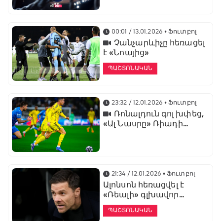
առաջնության
ցուցադրման գլխավոր
հովանավորն է
00:01 / 13.01.2026
• Ֆուտբոլ
Չանչարևիչը հեռացել
է «Նոայից»
ՊԱՇՏՈՆԱԿԱՆ
23:32 / 12.01.2026
• Ֆուտբոլ
Ռոնալդուն գոլ խփեց,
«Ալ Նասրը» Ռիադի
դերբիում պարտվեց «Ալ
Հիլյալին»
21:34 / 12.01.2026
• Ֆուտբոլ
Ալոնսոն հեռացվել է
«Ռեալի» գլխավոր
մարզչի պաշտոնից
ՊԱՇՏՈՆԱԿԱՆ