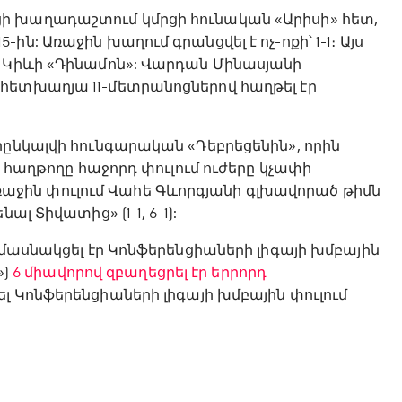
ի խաղադաշտում կմրցի հունական «Արիսի» հետ,
ն: Առաջին խաղում գրանցվել է ոչ-ոքի՝ 1-1։ Այս
ի Կիևի «Դինամոն»: Վարդան Մինասյանի
հետխաղյա 11-մետրանոցներով հաղթել էր
րընկալվի հունգարական «Դեբրեցենին», որին
ի հաղթողը հաջորդ փուլում ուժերը կչափի
ջին փուլում Վահե Գևորգյանի գլխավորած թիմն
լ Տիվատից» (1-1, 6-1):
 մասնակցել էր Կոնֆերենցիաների լիգայի խմբային
»)
6 միավորով զբաղեցրել էր երրորդ
լ Կոնֆերենցիաների լիգայի խմբային փուլում