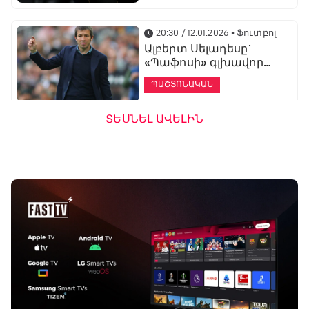
20:30 / 12.01.2026
• Ֆուտբոլ
Ալբերտ Սելադեսը`
«Պաֆոսի» գլխավոր
մարզիչ
ՊԱՇՏՈՆԱԿԱՆ
ՏԵՍՆԵԼ ԱՎԵԼԻՆ
19:53 / 12.01.2026
• Ֆուտբոլ
«Ալաշկերտը»
մարզական հավաք
կանցկացնի
Անթալիայում
13:51 / 12.01.2026
• Ֆուտբոլ
Բալոտելին
կարեիրան կշարունակի
ԱՄԷ-ի երկրորդ լիգայում
ՊԱՇՏՈՆԱԿԱՆ