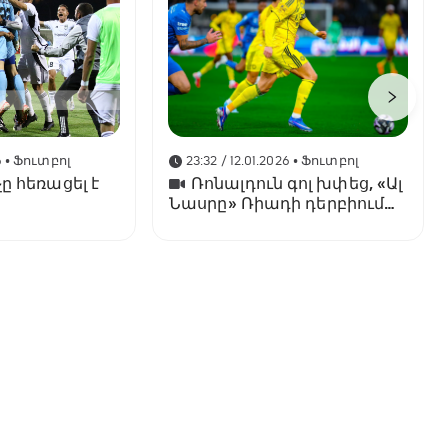
6
• Ֆուտբոլ
23:32 / 12.01.2026
• Ֆուտբոլ
ը հեռացել է
Ռոնալդուն գոլ խփեց, «Ալ
Նասրը» Ռիադի դերբիում
պարտվեց «Ալ Հիլյալին»