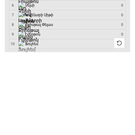
մրցաշարի հաղթող
20:20 - 20:45
Փ/Ֆ Ամեն ինչ կամ ոչինչ. Մանչեսթեր Սիթի
20:45 - 23:25
13:55 / 11.01.2026
• Թենիս
Բուբլիկը հաղթեց
Հոնկոնգի մրցաշարում
GOAT. Խառը մենամարտեր
և կարիերայում
առաջին անգամ կլինի
23:25 - 23:50
10-րդը
12:39 / 11.01.2026
• Ֆուտբոլ
Փ/Ֆ Երազանքի թիմեր
Անգլիայի գավաթ.
23:50 - 00:00
«Չելսին» Ռոսենյորի
գլխավորությամբ
առաջին խաղում
հաղթել է
11:38 / 11.01.2026
• Ֆուտբոլ
Ինչ դիտել այսօր