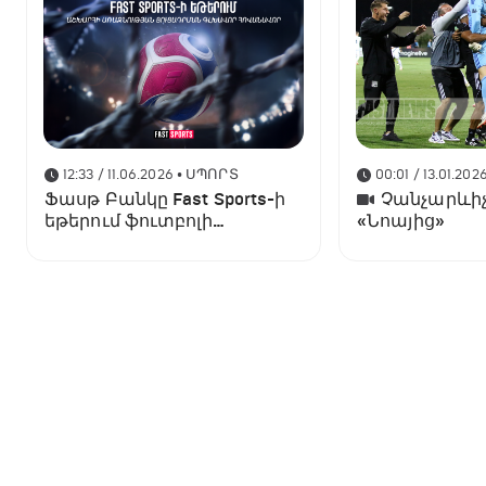
12:33 / 11.06.2026
• ՍՊՈՐՏ
00:01 / 13.01.202
Ֆասթ Բանկը Fast Sports-ի
Չանչարևիչ
եթերում ֆուտբոլի
«Նոայից»
աշխարհի առաջնության
ցուցադրման գլխավոր
հովանավորն է