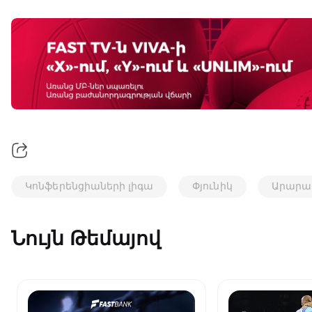
Կոնֆերենցիաների լիգա
Փյունիկ
Արարա
Նույն Թեմայով