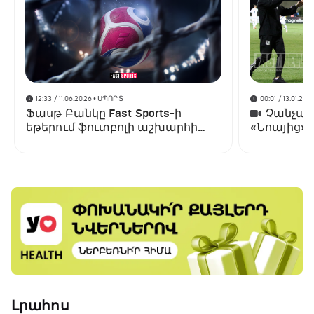
12:33 / 11.06.2026
• ՍՊՈՐՏ
00:01 / 13.01.202
Ֆասթ Բանկը Fast Sports-ի
Չանչարև
եթերում ֆուտբոլի աշխարհի
«Նոայից»
առաջնության ցուցադրման
գլխավոր հովանավորն է
Լրահոս