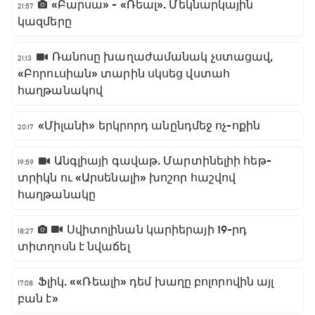
«Բարսա» - «Ռեալ». Մեկնարկային
21:57
կազմերը
Ռանոսը խաղաժամանակ չստացավ,
21:13
«Բորուսիան» տարին սկսեց վստահ
հաղթանակով
«Միլանի» երկրորդ անընդմեջ ոչ-ոքին
20:17
Անգլիայի գավաթ. Մարտինելիի հեթ-
19:59
տրիկն ու «Արսենալի» խոշոր հաշվով
հաղթանակը
Սվիտոլինան կարիերայի 19-րդ
18:27
տիտղոսն է նվաճել
Ֆլիկ. ««Ռեալի» դեմ խաղը բոլորովին այլ
17:08
բան է»