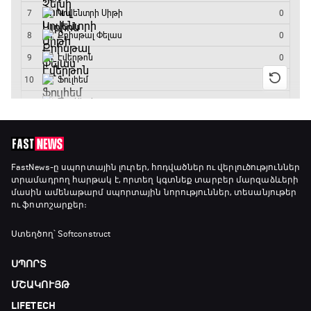
Շախմատի համաշխարհային շոու
18:55 - 19:20
Մշակույթ և ֆուտբոլ
19:20 - 19:35
Լա լիգայի ստադիոնները
FastNews
-ը սպորտային լուրեր, հոդվածներ ու վերլուծություններ
տրամադրող հարթակ է, որտեղ կգտնեք տարբեր մարզաձևերի
19:35 - 19:45
մասին ամենաթարմ սպորտային նորություններ, տեսանյութեր
ու ֆոտոշարքեր։
Թենիս. Մոնրեալ Մասթերս
Ստեղծող՝ Softconstruct
19:45 - 21:45
ՍՊՈՐՏ
ՄՇԱԿՈՒՅԹ
Փ/Ֆ Ամեն ինչ կամ ոչինչ. Նոր զելանդական
LIFETECH
«Օլ Բլեքսը»