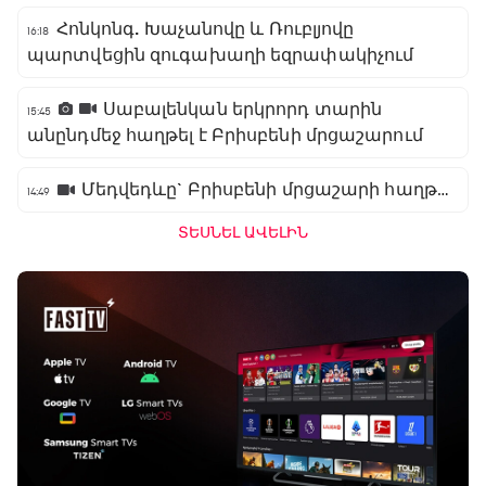
Հոնկոնգ. Խաչանովը և Ռուբլյովը
16:18
պարտվեցին զուգախաղի եզրափակիչում
Սաբալենկան երկրորդ տարին
15:45
անընդմեջ հաղթել է Բրիսբենի մրցաշարում
Մեդվեդևը` Բրիսբենի մրցաշարի հաղթող
14:49
ՏԵՍՆԵԼ ԱՎԵԼԻՆ