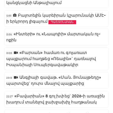
կանցկացնի Անթալիայում
Բալոտելին կարեիրան կշարունակի ԱՄԷ-
13:51
ի երկրորդ լիգայում
ՊԱՇՏՈՆԱԿԱՆ
«Ինտերի» ու «Նապոլիի» մարտական ոչ-
01:54
ոքին
«Բարսան» համառ ու գոլառատ
01:03
պայքարում հաղթեց «Ռեալին»` դառնալով
Իսպանիայի Սուպերգավաթակիր
Անգլիայի գավաթ. «Ման. Յունայթեդը»
23:13
պարտվեց` դուրս մնալով պայքարից
«Բավարիան» 8 գոլ խփեց` 2026-ի առաջին
22:27
խաղում տանելով ջախջախիչ հաղթանակ