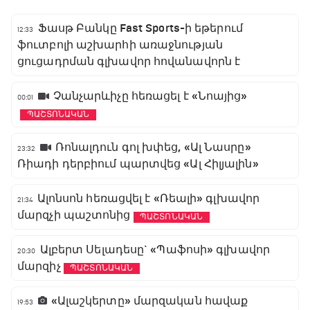
Ֆասթ Բանկը Fast Sports-ի եթերում
12:33
ֆուտբոլի աշխարհի առաջնության
ցուցադրման գլխավոր հովանավորն է
Չանչարևիչը հեռացել է «Նոայից»
00:01
ՊԱՇՏՈՆԱԿԱՆ
Ռոնալդուն գոլ խփեց, «Ալ Նասրը»
23:32
Ռիադի դերբիում պարտվեց «Ալ Հիլյալին»
Ալոնսոն հեռացվել է «Ռեալի» գլխավոր
21:34
մարզչի պաշտոնից
ՊԱՇՏՈՆԱԿԱՆ
Ալբերտ Սելադեսը` «Պաֆոսի» գլխավոր
20:30
մարզիչ
ՊԱՇՏՈՆԱԿԱՆ
«Ալաշկերտը» մարզական հավաք
19:53