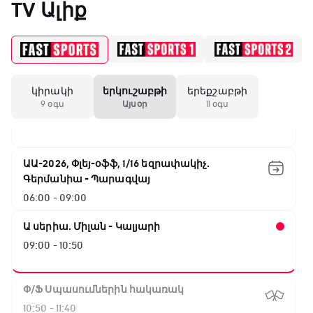
TV Ալիք
02:40 - 04:40
Ռոլեքս Աախենի Գրան Պրի
04:40 - 05:30
կիրակի
երկուշաբթի
երեքշաբթի
Բացօթյա մարզական շոու
9 օգս
Այսօր
11 օգս
05:30 - 06:00
ԱԱ-2026, Փլեյ-օֆֆ, 1/16 եզրափակիչ.
Գերմանիա - Պարագվայ
06:00 - 09:00
Ա սերիա. Միլան - Կալյարի
09:00 - 10:50
Փ/Ֆ Սպասումներին հակառակ
10:50 - 11:40