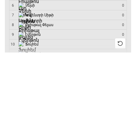
մրցաշարի հաղթող
13:20 - 13:45
ԱԱ-2026, Փլեյ-օֆֆ, կիսաեզրափակիչ.
Ֆրանսիա - Իսպանիա
13:55 / 11.01.2026
• Թենիս
13:45 - 15:45
Բուբլիկը հաղթեց
Հոնկոնգի մրցաշարում
GOAT. Կանանց հեծանվավազք
և կարիերայում
առաջին անգամ կլինի
15:45 - 16:10
10-րդը
12:39 / 11.01.2026
• Ֆուտբոլ
ԱԱ-2026, Փլեյ-օֆֆ, կիսաեզրափակիչ.
Անգլիայի գավաթ.
Անգլիա - Արգենտինա
«Չելսին» Ռոսենյորի
16:10 - 18:10
գլխավորությամբ
առաջին խաղում
Առագաստանավային սպորտ
հաղթել է
18:10 - 18:40
11:38 / 11.01.2026
• Ֆուտբոլ
Ինչ դիտել այսօր
Լա լիգայի ստադիոնները