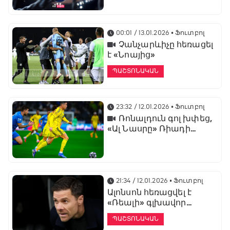
առաջնության
ցուցադրման գլխավոր
հովանավորն է
00:01 / 13.01.2026
• Ֆուտբոլ
Չանչարևիչը հեռացել
է «Նոայից»
ՊԱՇՏՈՆԱԿԱՆ
23:32 / 12.01.2026
• Ֆուտբոլ
Ռոնալդուն գոլ խփեց,
«Ալ Նասրը» Ռիադի
դերբիում պարտվեց «Ալ
Հիլյալին»
21:34 / 12.01.2026
• Ֆուտբոլ
Ալոնսոն հեռացվել է
«Ռեալի» գլխավոր
մարզչի պաշտոնից
ՊԱՇՏՈՆԱԿԱՆ