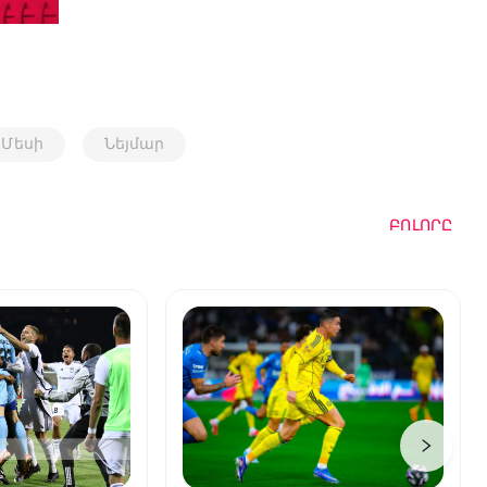
 Մեսի
Նեյմար
ԲՈԼՈՐԸ