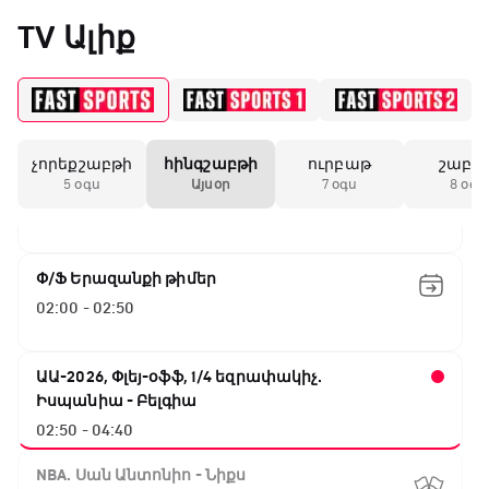
«Միլանի» երկրորդ
TV Ալիք
անընդմեջ ոչ-ոքին
19:59 / 11.01.2026
• Ֆուտբոլ
չորեքշաբթի
հինգշաբթի
ուրբաթ
շաբա
Բացօթյա մարզական շոու
Անգլիայի գավաթ.
5 օգս
Այսօր
7 օգս
8 օգս
Մարտինելիի հեթ-
01:30 - 02:00
տրիկն ու «Արսենալի»
խոշոր հաշվով
հաղթանակը
Փ/Ֆ Երազանքի թիմեր
02:00 - 02:50
18:27 / 11.01.2026
• Թենիս
Սվիտոլինան
կարիերայի 19-րդ
ԱԱ-2026, Փլեյ-օֆֆ, 1/4 եզրափակիչ.
տիտղոսն է նվաճել
Իսպանիա - Բելգիա
02:50 - 04:40
17:08 / 11.01.2026
• Ֆուտբոլ
NBA. Սան Անտոնիո - Նիքս