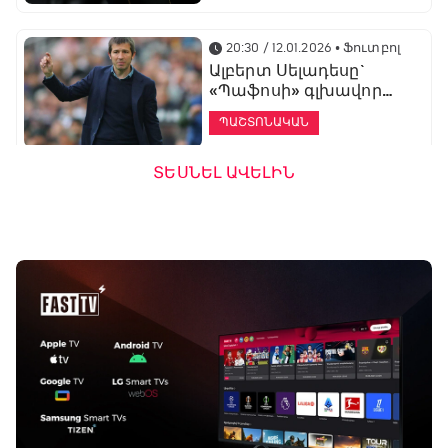
20:30 / 12.01.2026
• Ֆուտբոլ
Ալբերտ Սելադեսը`
«Պաֆոսի» գլխավոր
մարզիչ
ՊԱՇՏՈՆԱԿԱՆ
ՏԵՍՆԵԼ ԱՎԵԼԻՆ
19:53 / 12.01.2026
• Ֆուտբոլ
«Ալաշկերտը»
մարզական հավաք
կանցկացնի
Անթալիայում
13:51 / 12.01.2026
• Ֆուտբոլ
Բալոտելին
կարեիրան կշարունակի
ԱՄԷ-ի երկրորդ լիգայում
ՊԱՇՏՈՆԱԿԱՆ