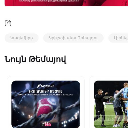
Կազեմիրո
Կրիշտիանու Ռոնալդու
Լիոնել
Նույն Թեմայով