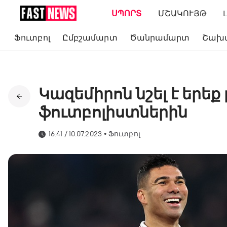
ՍՊՈՐՏ
ՄՇԱԿՈՒՅԹ
Ֆուտբոլ
Ըմբշամարտ
Ծանրամարտ
Շախ
Կազեմիրոն նշել է երեք
ֆուտբոլիստներին
16:41 / 10.07.2023
•
Ֆուտբոլ