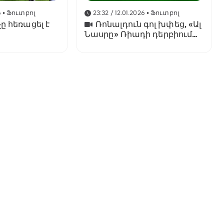
6
• Ֆուտբոլ
23:32 / 12.01.2026
• Ֆուտբոլ
ը հեռացել է
Ռոնալդուն գոլ խփեց, «Ալ
Նասրը» Ռիադի դերբիում
պարտվեց «Ալ Հիլյալին»