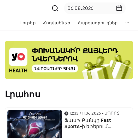
Լուրեր
Հոդվածներ
Հարցազրույցներ
Լրահոս
12:33 / 11.06.2026
• ՍՊՈՐՏ
Ֆասթ Բանկը Fast
Sports-ի եթերում
ֆուտբոլի աշխարհի