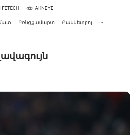
LIFETECH
AKNEYE
մատ
Բռնցքամարտ
Բասկետբոլ
 լավագույն