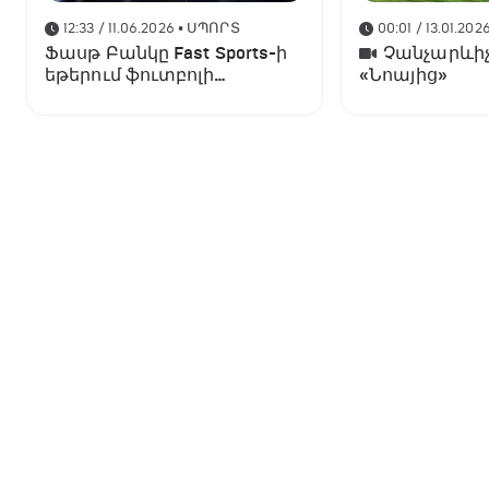
12:33 / 11.06.2026
• ՍՊՈՐՏ
00:01 / 13.01.202
Ֆասթ Բանկը Fast Sports-ի
Չանչարևիչ
եթերում ֆուտբոլի
«Նոայից»
աշխարհի առաջնության
ցուցադրման գլխավոր
հովանավորն է