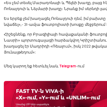
«Ես չեմ տեսել Մարադոնայի և Պելեի խաղը, բայց հն
Ռոնալդուի և Նեյմարի խաղը։ Նրանք իմ սերնդի լա
Ես երբեք չեմ խաղացել Ռոնալդուի դեմ, իմ բախտը
նվաճել»,- 31-ամյա ֆուտբոլիստի խոսքը մեջբերում է 
Հիշեցնենք, որ Բրազիլիայի հավաքականի ֆուտբո
Նասրի» պորտուգալացի հարձակվող Կրիշտիանու Ռո
խաղացել էր Մադրիդի «Ռեալում», իսկ 2022 թվակա
Յունայթեդում»:
Մեզ կարող եք հետևել նաև
Telegram
-ում