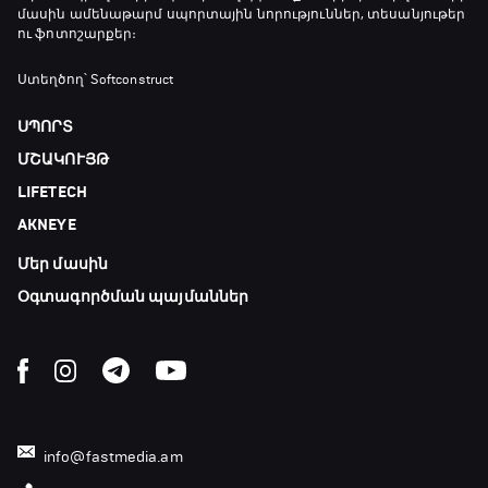
մասին ամենաթարմ սպորտային նորություններ, տեսանյութեր
ու ֆոտոշարքեր։
Ստեղծող՝ Softconstruct
ՍՊՈՐՏ
ՄՇԱԿՈՒՅԹ
LIFETECH
AKNEYE
Մեր մասին
Օգտագործման պայմաններ
info@fastmedia.am