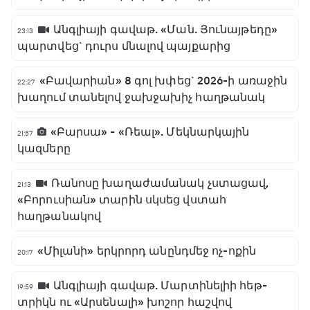
Անգլիայի գավաթ. «Ման. Յունայթեդը»
23:13
պարտվեց` դուրս մնալով պայքարից
«Բավարիան» 8 գոլ խփեց` 2026-ի առաջին
22:27
խաղում տանելով ջախջախիչ հաղթանակ
«Բարսա» - «Ռեալ». Մեկնարկային
21:57
կազմերը
Ռանոսը խաղաժամանակ չստացավ,
21:13
«Բորուսիան» տարին սկսեց վստահ
հաղթանակով
«Միլանի» երկրորդ անընդմեջ ոչ-ոքին
20:17
Անգլիայի գավաթ. Մարտինելիի հեթ-
19:59
տրիկն ու «Արսենալի» խոշոր հաշվով