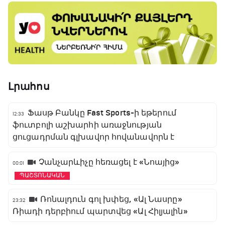
Լրահոս
Ֆասթ Բանկը Fast Sports-ի եթերում
12:33
ֆուտբոլի աշխարհի առաջնության
ցուցադրման գլխավոր հովանավորն է
Չանչարևիչը հեռացել է «Նոայից»
00:01
ՊԱՇՏՈՆԱԿԱՆ
Ռոնալդուն գոլ խփեց, «Ալ Նասրը»
23:32
Ռիադի դերբիում պարտվեց «Ալ Հիլյալին»