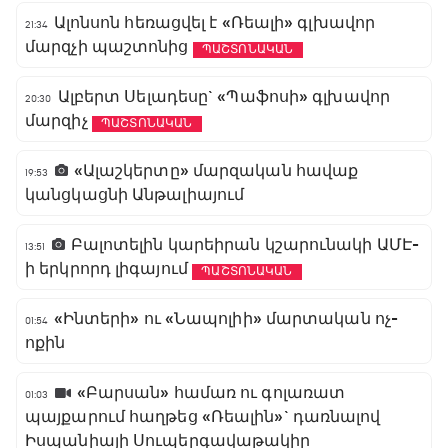
Ալոնսոն հեռացվել է «Ռեալի» գլխավոր
21:34
մարզչի պաշտոնից
ՊԱՇՏՈՆԱԿԱՆ
Ալբերտ Սելադեսը` «Պաֆոսի» գլխավոր
20:30
մարզիչ
ՊԱՇՏՈՆԱԿԱՆ
«Ալաշկերտը» մարզական հավաք
19:53
կանցկացնի Անթալիայում
Բալոտելին կարեիրան կշարունակի ԱՄԷ-
13:51
ի երկրորդ լիգայում
ՊԱՇՏՈՆԱԿԱՆ
«Ինտերի» ու «Նապոլիի» մարտական ոչ-
01:54
ոքին
«Բարսան» համառ ու գոլառատ
01:03
պայքարում հաղթեց «Ռեալին»` դառնալով
Իսպանիայի Սուպերգավաթակիր