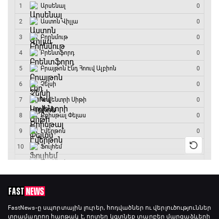
19:40 - 20:10
Ֆուտբոլի ազգեր
20:10 - 21:00
Փ/Ֆ Մաքս Ֆերստապեն. Չեմպիոնի
անատոմիա
21:00 - 23:20
Առագաստանավային սպորտ
23:20 - 23:45
Մշակույթ և ֆուտբոլ
23:45 - 00:00
FastNews
-ը սպորտային լուրեր, հոդվածներ ու վերլուծություններ
տրամադրող հարթակ է, որտեղ կգտնեք տարբեր մարզաձևերի