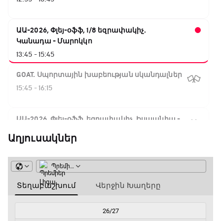
ԱԱ-2026, Փլեյ-օֆֆ, 1/8 եզրափակիչ.
Կանադա - Մարոկկո
13:45 - 15:45
GOAT. Սպորտային խաբեության սկանդալներ
15:45 - 16:15
ԱԱ-2026, Փլեյ-օֆֆ, եզրափակիչ. Իսպանիա -
Արգենտինա
Աղյուսակներ
16:15 - 19:30
Լա լիգայի ստադիոնները
19:30 - 19:40
Գիրինգ Ափ