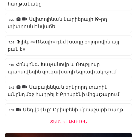
հաղթանակը
Սվիտոլինան կարիերայի 19-րդ
18:27
տիտղոսն է նվաճել
Ֆլիկ. ««Ռեալի» դեմ խաղը բոլորովին այլ
17:08
բան է»
Հոնկոնգ. Խաչանովը և Ռուբլյովը
16:18
պարտվեցին զուգախաղի եզրափակիչում
Սաբալենկան երկրորդ տարին
15:45
անընդմեջ հաղթել է Բրիսբենի մրցաշարում
Մեդվեդևը` Բրիսբենի մրցաշարի հաղթող
14:49
ՏԵՍՆԵԼ ԱՎԵԼԻՆ