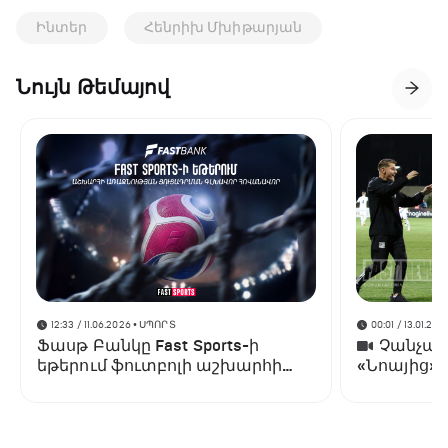
Ինտեր
Հենրիխ Մխիթարյան
Նույն Թեմայով
12:33 / 11.06.2026
• ՍՊՈՐՏ
00:01 / 13.01.202
Ֆասթ Բանկը Fast Sports-ի
Չանչարև
եթերում ֆուտբոլի աշխարհի
«Նոայից»
առաջնության ցուցադրման
գլխավոր հովանավորն է