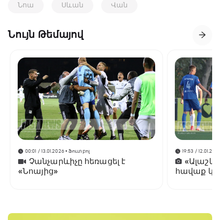
Նոա
Սևան
Վան
Նույն Թեմայով
00:01 / 13.01.2026
• Ֆուտբոլ
19:53 / 12.01.202
Չանչարևիչը հեռացել է
«Ալաշկ
«Նոայից»
հավաք կա
Անթալիայ