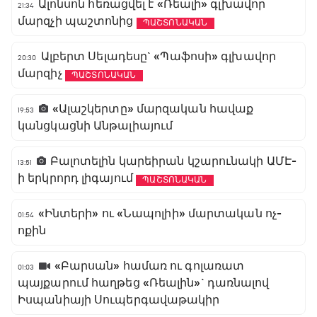
Ալոնսոն հեռացվել է «Ռեալի» գլխավոր
21:34
մարզչի պաշտոնից
ՊԱՇՏՈՆԱԿԱՆ
Ալբերտ Սելադեսը` «Պաֆոսի» գլխավոր
20:30
մարզիչ
ՊԱՇՏՈՆԱԿԱՆ
«Ալաշկերտը» մարզական հավաք
19:53
կանցկացնի Անթալիայում
Բալոտելին կարեիրան կշարունակի ԱՄԷ-
13:51
ի երկրորդ լիգայում
ՊԱՇՏՈՆԱԿԱՆ
«Ինտերի» ու «Նապոլիի» մարտական ոչ-
01:54
ոքին
«Բարսան» համառ ու գոլառատ
01:03
պայքարում հաղթեց «Ռեալին»` դառնալով
Իսպանիայի Սուպերգավաթակիր