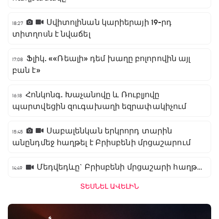
Սվիտոլինան կարիերայի 19-րդ
18:27
տիտղոսն է նվաճել
Ֆլիկ. ««Ռեալի» դեմ խաղը բոլորովին այլ
17:08
բան է»
Հոնկոնգ. Խաչանովը և Ռուբլյովը
16:18
պարտվեցին զուգախաղի եզրափակիչում
Սաբալենկան երկրորդ տարին
15:45
անընդմեջ հաղթել է Բրիսբենի մրցաշարում
Մեդվեդևը` Բրիսբենի մրցաշարի հաղթող
14:49
ՏԵՍՆԵԼ ԱՎԵԼԻՆ