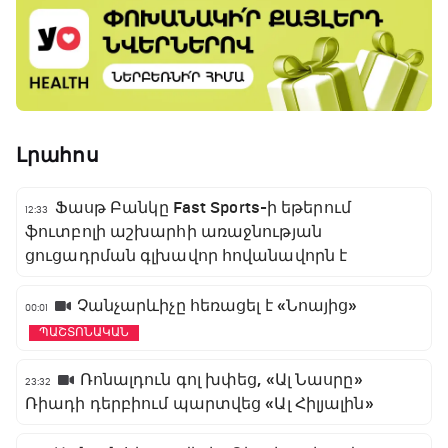
Լրահոս
Ֆասթ Բանկը Fast Sports-ի եթերում
12:33
ֆուտբոլի աշխարհի առաջնության
ցուցադրման գլխավոր հովանավորն է
Չանչարևիչը հեռացել է «Նոայից»
00:01
ՊԱՇՏՈՆԱԿԱՆ
Ռոնալդուն գոլ խփեց, «Ալ Նասրը»
23:32
Ռիադի դերբիում պարտվեց «Ալ Հիլյալին»