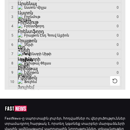
Լա լիգայի ստադիոնները
18:35 - 18:45
GOAT. Ֆորմուլա 1-ի ավտոարշավորդներ
18:45 - 19:10
Ֆորմուլա 1. Հունգարիայի Գրան Պրի.
Մրցարշավ
19:10 - 21:30
ԱԱ-2026, Փլեյ-օֆֆ, եզրափակիչ. Իսպանիա -
Արգենտինա
21:30 - 00:00
FastNews
-ը սպորտային լուրեր, հոդվածներ ու վերլուծություններ
տրամադրող հարթակ է, որտեղ կգտնեք տարբեր մարզաձևերի
մասին ամենաթարմ սպորտային նորություններ, տեսանյութեր