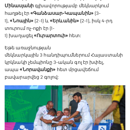
Մինասյանի
գլխավորությամբ մեկնարկում
հաղթել էր
«Գանձասար-Կապանին»
(3-
1),
«Նոային»
(2-1) և
«Երևանին»
(2-1), իսկ 4-րդ
տուրում ոչ-ոքի էր (1-
1) խաղացել
«Ուրարտուի»
հետ:
Եթե առաջնության
մեկնարկային 3 հանդիպումներում Հայաստանի
կրկնակի չեմպիոնը 3-ական գոլ էր խփել,
ապա
«Նորավանքի»
հետ մրցավեճում
բավարարվեց 2 գոլով: