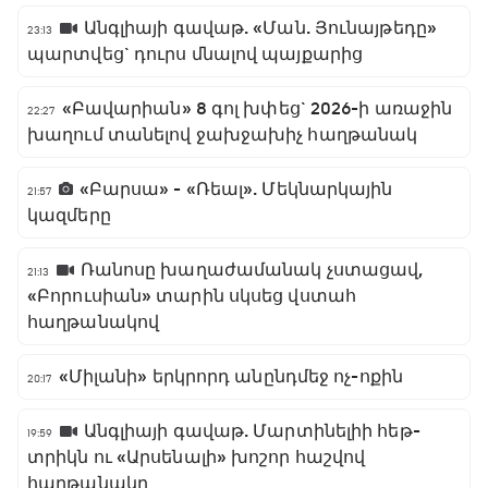
Անգլիայի գավաթ. «Ման. Յունայթեդը»
23:13
պարտվեց` դուրս մնալով պայքարից
«Բավարիան» 8 գոլ խփեց` 2026-ի առաջին
22:27
խաղում տանելով ջախջախիչ հաղթանակ
«Բարսա» - «Ռեալ». Մեկնարկային
21:57
կազմերը
Ռանոսը խաղաժամանակ չստացավ,
21:13
«Բորուսիան» տարին սկսեց վստահ
հաղթանակով
«Միլանի» երկրորդ անընդմեջ ոչ-ոքին
20:17
Անգլիայի գավաթ. Մարտինելիի հեթ-
19:59
տրիկն ու «Արսենալի» խոշոր հաշվով
հաղթանակը