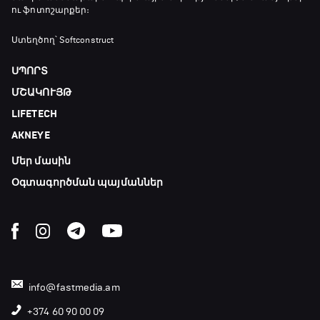
ու ֆոտոշարքեր։
Ստեղծող՝ Softconstruct
ՍՊՈՐՏ
ՄՇԱԿՈՒՅԹ
LIFETECH
AKNEYE
Մեր մասին
Օգտագործման պայմաններ
info@fastmedia.am
+374 60 90 00 09