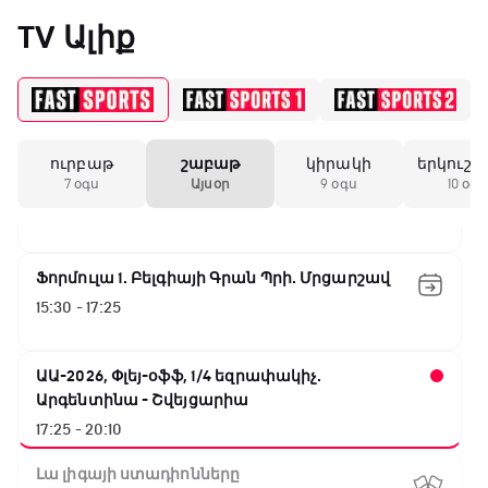
Նորվեգիա - Անգլիա
«Միլանի» երկրորդ
TV Ալիք
11:45 - 14:30
անընդմեջ ոչ-ոքին
GOAT. Մարզիչներ
14:30 - 15:00
19:59 / 11.01.2026
• Ֆուտբոլ
ուրբաթ
շաբաթ
կիրակի
երկուշա
Գիրինգ Ափ
Անգլիայի գավաթ.
7 օգս
Այսօր
9 օգս
10 օգս
Մարտինելիի հեթ-
15:00 - 15:30
տրիկն ու «Արսենալի»
խոշոր հաշվով
հաղթանակը
Ֆորմուլա 1. Բելգիայի Գրան Պրի. Մրցարշավ
15:30 - 17:25
18:27 / 11.01.2026
• Թենիս
Սվիտոլինան
կարիերայի 19-րդ
ԱԱ-2026, Փլեյ-օֆֆ, 1/4 եզրափակիչ.
տիտղոսն է նվաճել
Արգենտինա - Շվեյցարիա
17:25 - 20:10
17:08 / 11.01.2026
• Ֆուտբոլ
Լա լիգայի ստադիոնները