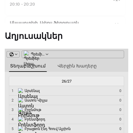
Ֆլիկ. ««Ռեալի» դեմ
20:10 - 20:20
խաղը բոլորովին այլ
բան է»
Անպարտելի. Ալեքս Ֆերգյուսոն
20:20 - 20:45
Աղյուսակներ
16:18 / 11.01.2026
• Թենիս
Հոնկոնգ. Խաչանովը և
Փ/Ֆ Ամեն ինչ կամ ոչինչ. Մանչեսթեր Սիթի
Ռուբլյովը պարտվեցին
զուգախաղի
20:45 - 23:25
եզրափակիչում
GOAT. Խառը մենամարտեր
15:45 / 11.01.2026
• Թենիս
23:25 - 23:50
Սաբալենկան
երկրորդ տարին
անընդմեջ հաղթել է
Փ/Ֆ Երազանքի թիմեր
Բրիսբենի մրցաշարում
23:50 - 00:00
14:49 / 11.01.2026
• Թենիս
Մեդվեդևը` Բրիսբենի