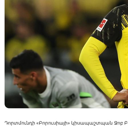
Դորտմունդի «Բորուսիայի» կիսապաշտպան Ջոբ Բե