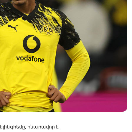
լինգհեմը, հնարավոր է,