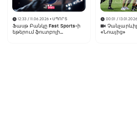
12:33 / 11.06.2026
• ՍՊՈՐՏ
00:01 / 13.01.202
Ֆասթ Բանկը Fast Sports-ի
Չանչարևիչ
եթերում ֆուտբոլի
«Նոայից»
աշխարհի առաջնության
ցուցադրման գլխավոր
հովանավորն է