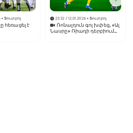
6
• Ֆուտբոլ
23:32 / 12.01.2026
• Ֆուտբոլ
ը հեռացել է
Ռոնալդուն գոլ խփեց, «Ալ
Նասրը» Ռիադի դերբիում
պարտվեց «Ալ Հիլյալին»