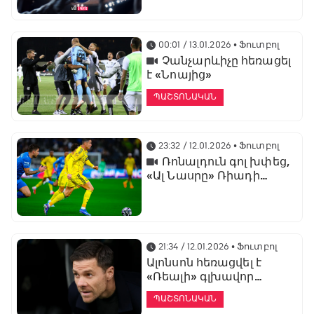
առաջնության
ցուցադրման գլխավոր
հովանավորն է
00:01 / 13.01.2026
• Ֆուտբոլ
Չանչարևիչը հեռացել
է «Նոայից»
ՊԱՇՏՈՆԱԿԱՆ
23:32 / 12.01.2026
• Ֆուտբոլ
Ռոնալդուն գոլ խփեց,
«Ալ Նասրը» Ռիադի
դերբիում պարտվեց «Ալ
Հիլյալին»
21:34 / 12.01.2026
• Ֆուտբոլ
Ալոնսոն հեռացվել է
«Ռեալի» գլխավոր
մարզչի պաշտոնից
ՊԱՇՏՈՆԱԿԱՆ