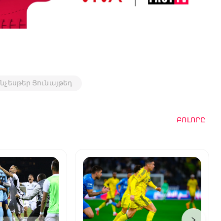
նչեսթեր Յունայթեդ
ԲՈԼՈՐԸ