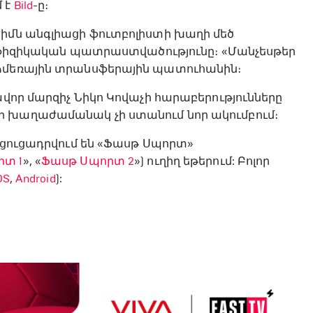
 է
Bild
-ը։
րիմն անգլիացի ֆուտբոլիստի խաղի մեծ
մի ֆիզիկական պատրաստվածությունը։ «Մանչեսթեր
 ձմեռային տրանսֆերային պատուհանին։
ավոր մարզիչ Նիկո Կովաչի հարաբերությունները
ր խաղաժամանակ չի ստանում նոր ակումբում։
ը ցուցադրվում են «Ֆասթ Սպորտ»
րտ 1
», «
Ֆասթ Սպորտ 2
») ուղիղ եթերում: Բոլոր
OS
,
Android
):