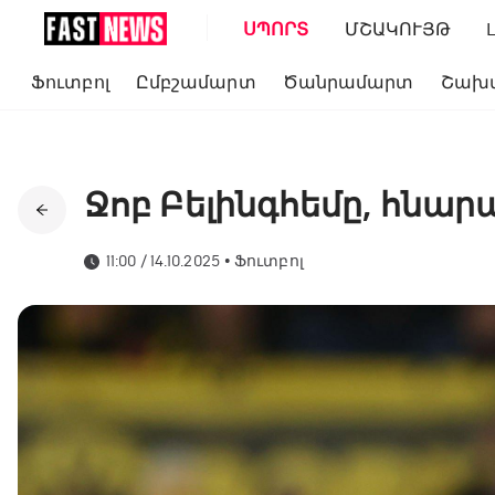
ՍՊՈՐՏ
ՄՇԱԿՈՒՅԹ
Ֆուտբոլ
Ըմբշամարտ
Ծանրամարտ
Շախ
Ջոբ Բելինգհեմը, հնար
11:00 / 14.10.2025
•
Ֆուտբոլ