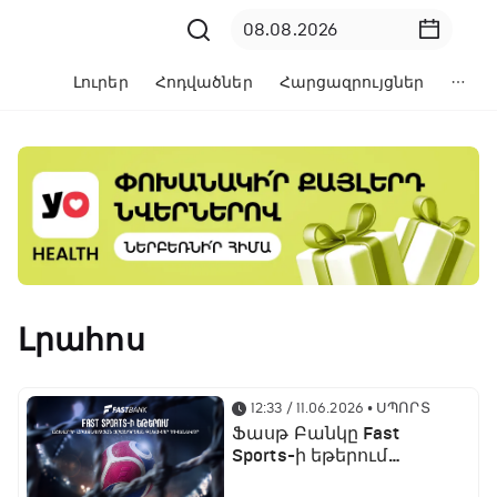
Լուրեր
Հոդվածներ
Հարցազրույցներ
Լրահոս
12:33 / 11.06.2026
• ՍՊՈՐՏ
Ֆասթ Բանկը Fast
Sports-ի եթերում
ֆուտբոլի աշխարհի