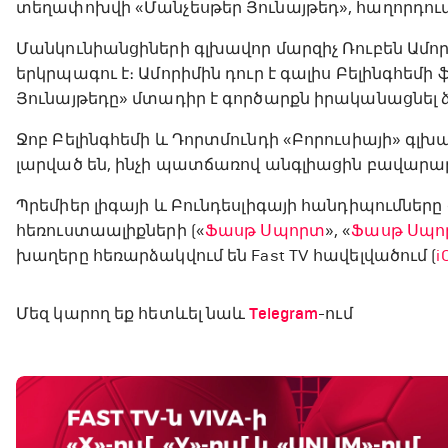
տեղափոխվի «Մանչեսթեր Յունայթեդ», հաղորդում
Մանկունիանցիների գլխավոր մարզիչ Ռուբեն Ամո
երկրպագու է։ Ամորիմին դուր է գալիս Բելինգհե
Յունայթեդը» մտադիր է գործարքն իրականացնել
Ջոբ Բելինգհեմի և Դորտմունդի «Բորուսիայի» գլխ
լարված են, ինչի պատճառով անգլիացին բավարա
Պրեմիեր լիգայի և Բունդեսլիգայի հանդիպումներ
հեռուստաալիքների («
Ֆասթ Սպորտ
», «
Ֆասթ Սպո
խաղերը հեռարձակվում են Fast TV հավելվածում (
i
Մեզ կարող եք հետևել նաև
Telegram
-ում