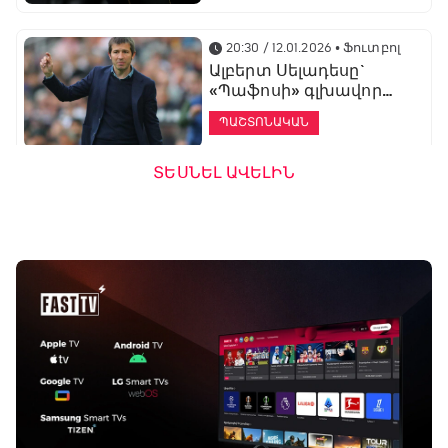
20:30 / 12.01.2026
• Ֆուտբոլ
Ալբերտ Սելադեսը`
«Պաֆոսի» գլխավոր
մարզիչ
ՊԱՇՏՈՆԱԿԱՆ
ՏԵՍՆԵԼ ԱՎԵԼԻՆ
19:53 / 12.01.2026
• Ֆուտբոլ
«Ալաշկերտը»
մարզական հավաք
կանցկացնի
Անթալիայում
13:51 / 12.01.2026
• Ֆուտբոլ
Բալոտելին
կարեիրան կշարունակի
ԱՄԷ-ի երկրորդ լիգայում
ՊԱՇՏՈՆԱԿԱՆ