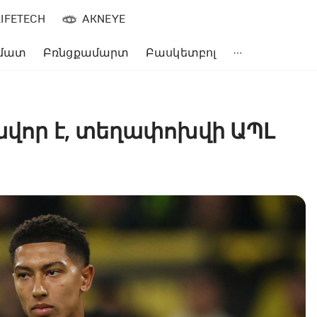
LIFETECH
AKNEYE
մատ
Բռնցքամարտ
Բասկետբոլ
ավոր է, տեղափոխվի ԱՊԼ