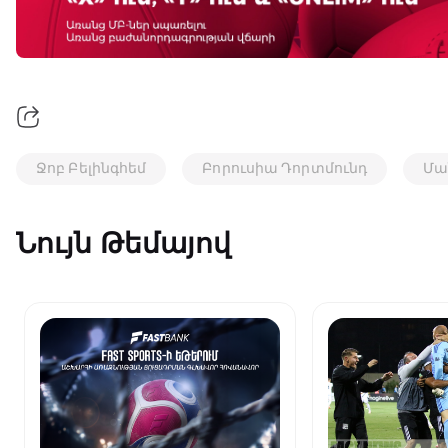
Ջոբ Բելինգհեմ
Բորուսիա Դորտմունդ
Մա
Նույն Թեմայով