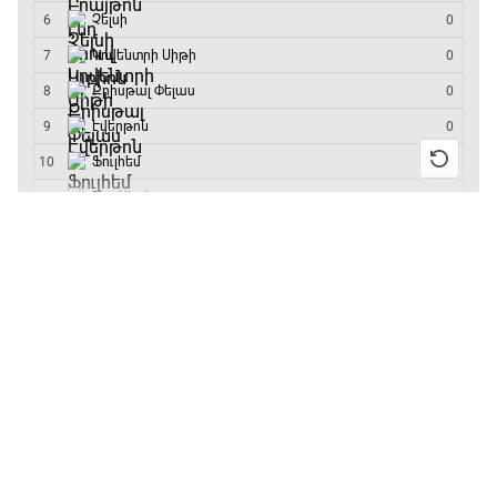
մրցաշարի հաղթող
13:55 / 11.01.2026
• Թենիս
Բուբլիկը հաղթեց
Հոնկոնգի մրցաշարում
և կարիերայում
առաջին անգամ կլինի
10-րդը
12:39 / 11.01.2026
• Ֆուտբոլ
Անգլիայի գավաթ.
«Չելսին» Ռոսենյորի
գլխավորությամբ
առաջին խաղում
հաղթել է
11:38 / 11.01.2026
• Ֆուտբոլ
Ինչ դիտել այսօր