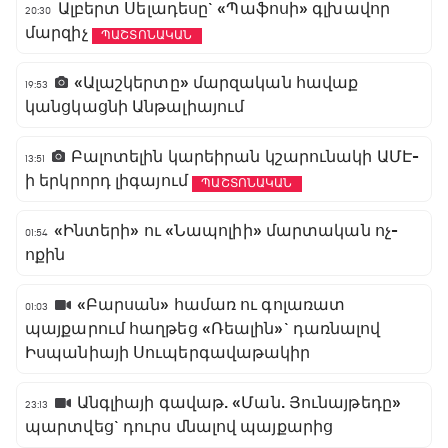
Ալբերտ Սելադեսը` «Պաֆոսի» գլխավոր
20:30
մարզիչ
ՊԱՇՏՈՆԱԿԱՆ
«Ալաշկերտը» մարզական հավաք
19:53
կանցկացնի Անթալիայում
Բալոտելին կարեիրան կշարունակի ԱՄԷ-
13:51
ի երկրորդ լիգայում
ՊԱՇՏՈՆԱԿԱՆ
«Ինտերի» ու «Նապոլիի» մարտական ոչ-
01:54
ոքին
«Բարսան» համառ ու գոլառատ
01:03
պայքարում հաղթեց «Ռեալին»` դառնալով
Իսպանիայի Սուպերգավաթակիր
Անգլիայի գավաթ. «Ման. Յունայթեդը»
23:13
պարտվեց` դուրս մնալով պայքարից