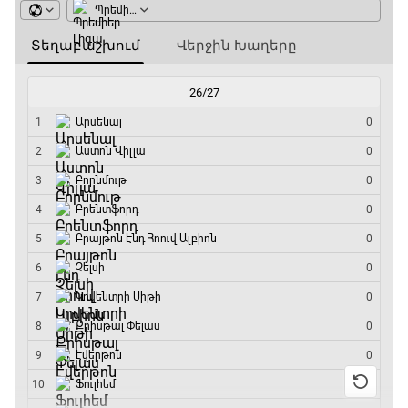
Ֆորմուլա 1. Բելգիայի Գրան Պրի. Մրցարշավ
15:30 - 17:25
ԱԱ-2026, Փլեյ-օֆֆ, 1/4 եզրափակիչ.
Արգենտինա - Շվեյցարիա
17:25 - 20:10
Լա լիգայի ստադիոնները
20:10 - 20:20
Անպարտելի. Ալեքս Ֆերգյուսոն
20:20 - 20:45
Փ/Ֆ Ամեն ինչ կամ ոչինչ. Մանչեսթեր Սիթի
20:45 - 23:25