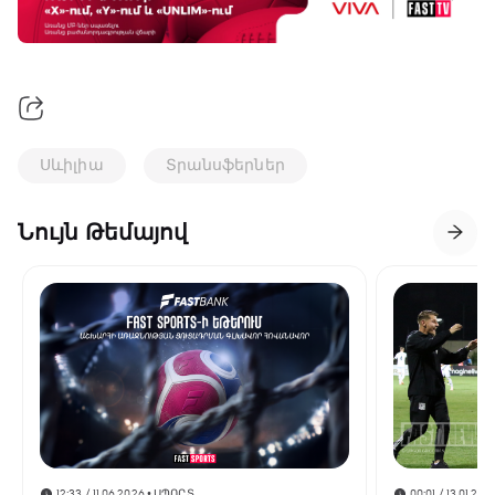
Սևիլիա
Տրանսֆերներ
Նույն Թեմայով
12:33 / 11.06.2026
• ՍՊՈՐՏ
00:01 / 13.01.202