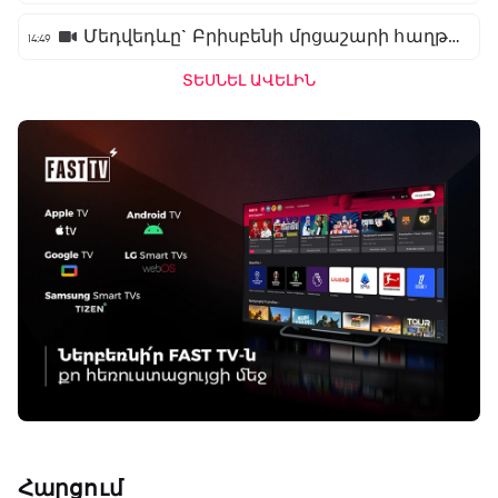
Մեդվեդևը` Բրիսբենի մրցաշարի հաղթող
14:49
ՏԵՍՆԵԼ ԱՎԵԼԻՆ
Հարցում