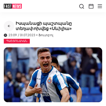
Իսպանացի պաշտպանը
տեղափոխվեց «Սևիլիա»
23:09 / 01.07.2023
•
Ֆուտբոլ
ՊԱՇՏՈՆԱԿԱՆ