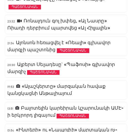
ՊԱՇՏՈՆԱԿԱՆ
Ռոնալդուն գոլ խփեց, «Ալ Նասրը»
23:32
Ռիադի դերբիում պարտվեց «Ալ Հիլյալին»
Ալոնսոն հեռացվել է «Ռեալի» գլխավոր
21:34
մարզչի պաշտոնից
ՊԱՇՏՈՆԱԿԱՆ
Ալբերտ Սելադեսը` «Պաֆոսի» գլխավոր
20:30
մարզիչ
ՊԱՇՏՈՆԱԿԱՆ
«Ալաշկերտը» մարզական հավաք
19:53
կանցկացնի Անթալիայում
Բալոտելին կարեիրան կշարունակի ԱՄԷ-
13:51
ի երկրորդ լիգայում
ՊԱՇՏՈՆԱԿԱՆ
«Ինտերի» ու «Նապոլիի» մարտական ոչ-
01:54