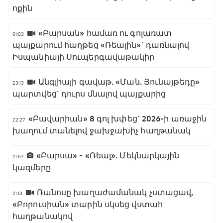
ոքին
«Բարսան» համառ ու գոլառատ
01:03
պայքարում հաղթեց «Ռեալին»` դառնալով
Իսպանիայի Սուպերգավաթակիր
Անգլիայի գավաթ. «Ման. Յունայթեդը»
23:13
պարտվեց` դուրս մնալով պայքարից
«Բավարիան» 8 գոլ խփեց` 2026-ի առաջին
22:27
խաղում տանելով ջախջախիչ հաղթանակ
«Բարսա» - «Ռեալ». Մեկնարկային
21:57
կազմերը
Ռանոսը խաղաժամանակ չստացավ,
21:13
«Բորուսիան» տարին սկսեց վստահ
հաղթանակով