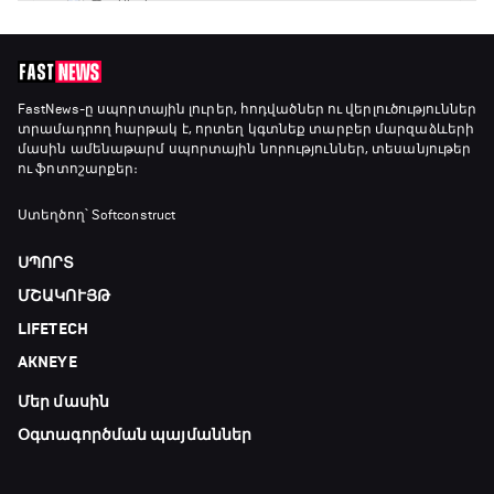
GOAT. Խառը մենամարտեր
23:25 - 23:50
Փ/Ֆ Երազանքի թիմեր
FastNews
-ը սպորտային լուրեր, հոդվածներ ու վերլուծություններ
տրամադրող հարթակ է, որտեղ կգտնեք տարբեր մարզաձևերի
23:50 - 00:00
մասին ամենաթարմ սպորտային նորություններ, տեսանյութեր
ու ֆոտոշարքեր։
Ստեղծող՝ Softconstruct
ՍՊՈՐՏ
ՄՇԱԿՈՒՅԹ
LIFETECH
AKNEYE
Մեր մասին
Օգտագործման պայմաններ