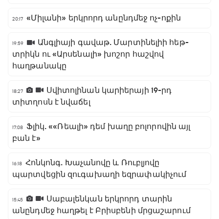
«Միլանի» երկրորդ անընդմեջ ոչ-ոքին
20:17
Անգլիայի գավաթ. Մարտինելիի հեթ-
19:59
տրիկն ու «Արսենալի» խոշոր հաշվով
հաղթանակը
Սվիտոլինան կարիերայի 19-րդ
18:27
տիտղոսն է նվաճել
Ֆլիկ. ««Ռեալի» դեմ խաղը բոլորովին այլ
17:08
բան է»
Հոնկոնգ. Խաչանովը և Ռուբլյովը
16:18
պարտվեցին զուգախաղի եզրափակիչում
Սաբալենկան երկրորդ տարին
15:45
անընդմեջ հաղթել է Բրիսբենի մրցաշարում