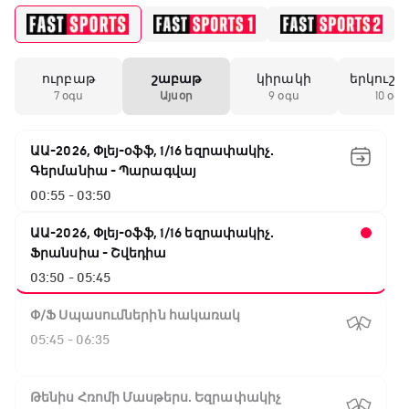
ուրբաթ
շաբաթ
կիրակի
երկուշա
7 օգս
Այսօր
9 օգս
10 օգս
ԱԱ-2026, Փլեյ-օֆֆ, 1/16 եզրափակիչ.
Գերմանիա - Պարագվայ
00:55 - 03:50
ԱԱ-2026, Փլեյ-օֆֆ, 1/16 եզրափակիչ.
Ֆրանսիա - Շվեդիա
03:50 - 05:45
Փ/Ֆ Սպասումներին հակառակ
05:45 - 06:35
Թենիս Հռոմի Մասթերս. Եզրափակիչ