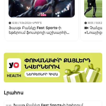
12:33 / 11.06.2026
• ՍՊՈՐՏ
00:01 / 13.01.202
Ֆասթ Բանկը Fast Sports-ի
Չանչարև
եթերում ֆուտբոլի աշխարհի
«Նոայից»
առաջնության ցուցադրման
գլխավոր հովանավորն է
Լրահոս
Ֆասթ Բանկը Fast Sports-ի եթերում
12:33