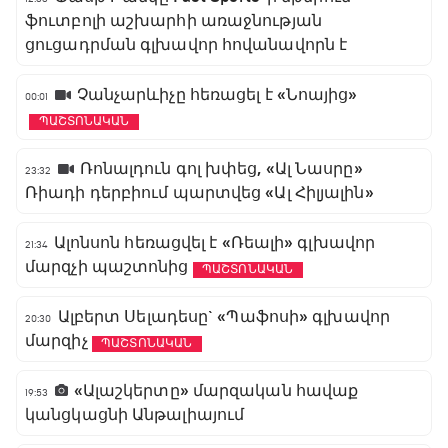
ֆուտբոլի աշխարհի առաջնության
ցուցադրման գլխավոր հովանավորն է
Չանչարևիչը հեռացել է «Նոայից»
00:01
ՊԱՇՏՈՆԱԿԱՆ
Ռոնալդուն գոլ խփեց, «Ալ Նասրը»
23:32
Ռիադի դերբիում պարտվեց «Ալ Հիլյալին»
Ալոնսոն հեռացվել է «Ռեալի» գլխավոր
21:34
մարզչի պաշտոնից
ՊԱՇՏՈՆԱԿԱՆ
Ալբերտ Սելադեսը` «Պաֆոսի» գլխավոր
20:30
մարզիչ
ՊԱՇՏՈՆԱԿԱՆ
«Ալաշկերտը» մարզական հավաք
19:53
կանցկացնի Անթալիայում