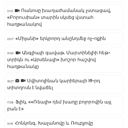
Ռանոսը խաղաժամանակ չստացավ,
21:13
«Բորուսիան» տարին սկսեց վստահ
հաղթանակով
«Միլանի» երկրորդ անընդմեջ ոչ-ոքին
20:17
Անգլիայի գավաթ. Մարտինելիի հեթ-
19:59
տրիկն ու «Արսենալի» խոշոր հաշվով
հաղթանակը
Սվիտոլինան կարիերայի 19-րդ
18:27
տիտղոսն է նվաճել
Ֆլիկ. ««Ռեալի» դեմ խաղը բոլորովին այլ
17:08
բան է»
Հոնկոնգ. Խաչանովը և Ռուբլյովը
16:18