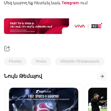
Մեզ կարող եք հետևել նաև
Telegram
-ում
Ինտեր
Ռոմա
Հենրիխ Մխիթարյան
Նույն Թեմայով