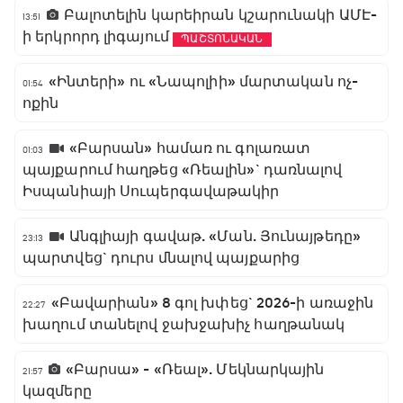
Բալոտելին կարեիրան կշարունակի ԱՄԷ-
13:51
ի երկրորդ լիգայում
ՊԱՇՏՈՆԱԿԱՆ
«Ինտերի» ու «Նապոլիի» մարտական ոչ-
01:54
ոքին
«Բարսան» համառ ու գոլառատ
01:03
պայքարում հաղթեց «Ռեալին»` դառնալով
Իսպանիայի Սուպերգավաթակիր
Անգլիայի գավաթ. «Ման. Յունայթեդը»
23:13
պարտվեց` դուրս մնալով պայքարից
«Բավարիան» 8 գոլ խփեց` 2026-ի առաջին
22:27
խաղում տանելով ջախջախիչ հաղթանակ
«Բարսա» - «Ռեալ». Մեկնարկային
21:57
կազմերը