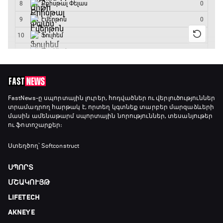
15:00 - 15:30
Ֆորմուլա 1. Բելգիայի Գրան Պրի. Մրցարշավ
15:30 - 17:25
ԱԱ-2026, Փլեյ-օֆֆ, 1/4 եզրափակիչ.
Արգենտինա - Շվեյցարիա
FastNews
-ը սպորտային լուրեր, հոդվածներ ու վերլուծություններ
տրամադրող հարթակ է, որտեղ կգտնեք տարբեր մարզաձևերի
17:25 - 20:10
մասին ամենաթարմ սպորտային նորություններ, տեսանյութեր
ու ֆոտոշարքեր։
Լա լիգայի ստադիոնները
20:10 - 20:20
Ստեղծող՝ Softconstruct
ՍՊՈՐՏ
Անպարտելի. Ալեքս Ֆերգյուսոն
ՄՇԱԿՈՒՅԹ
20:20 - 20:45
LIFETECH
AKNEYE
Փ/Ֆ Ամեն ինչ կամ ոչինչ. Մանչեսթեր Սիթի