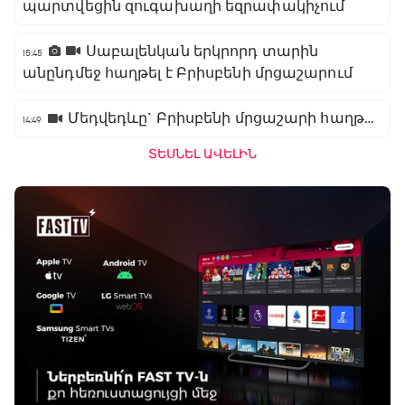
պարտվեցին զուգախաղի եզրափակիչում
Սաբալենկան երկրորդ տարին
15:45
անընդմեջ հաղթել է Բրիսբենի մրցաշարում
Մեդվեդևը` Բրիսբենի մրցաշարի հաղթող
14:49
ՏԵՍՆԵԼ ԱՎԵԼԻՆ