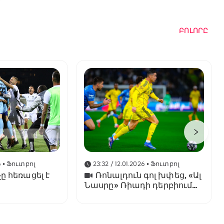
ԲՈԼՈՐԸ
6
• Ֆուտբոլ
23:32 / 12.01.2026
• Ֆուտբոլ
ը հեռացել է
Ռոնալդուն գոլ խփեց, «Ալ
Նասրը» Ռիադի դերբիում
պարտվեց «Ալ Հիլյալին»