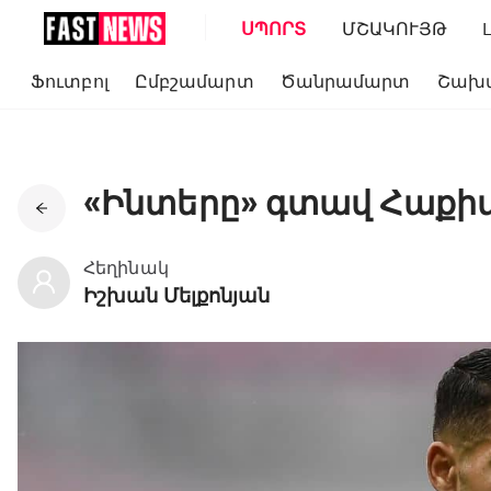
ՍՊՈՐՏ
ՄՇԱԿՈՒՅԹ
Ֆուտբոլ
Ըմբշամարտ
Ծանրամարտ
Շախ
«Ինտերը» գտավ Հաքի
Հեղինակ
Իշխան Մելքոնյան