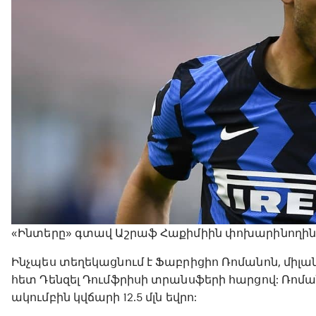
«Ինտերը» գտավ Աշրաֆ Հաքիմիին փոխարինողին, ո
Ինչպես տեղեկացնում է Ֆաբրիցիո Ռոմանոն, միլա
հետ Դենզել Դումֆրիսի տրանսֆերի հարցով: Ռոմ
ակումբին կվճարի 12.5 մլն եվրո: