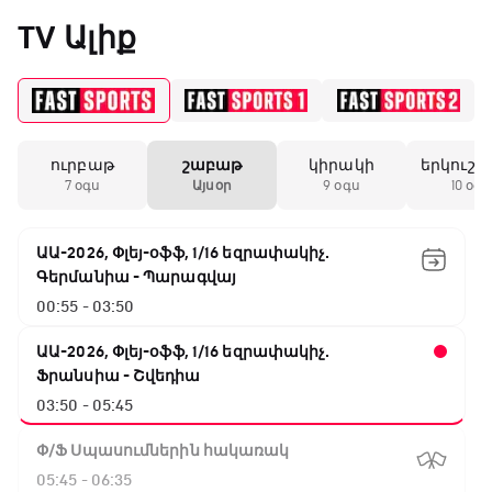
«Միլանի» երկրորդ
TV Ալիք
անընդմեջ ոչ-ոքին
19:59 / 11.01.2026
• Ֆուտբոլ
ուրբաթ
շաբաթ
կիրակի
երկուշա
Անգլիայի գավաթ.
7 օգս
Այսօր
9 օգս
10 օգս
Մարտինելիի հեթ-
տրիկն ու «Արսենալի»
խոշոր հաշվով
ԱԱ-2026, Փլեյ-օֆֆ, 1/16 եզրափակիչ.
հաղթանակը
Գերմանիա - Պարագվայ
00:55 - 03:50
18:27 / 11.01.2026
• Թենիս
Սվիտոլինան
ԱԱ-2026, Փլեյ-օֆֆ, 1/16 եզրափակիչ.
կարիերայի 19-րդ
Ֆրանսիա - Շվեդիա
տիտղոսն է նվաճել
03:50 - 05:45
Փ/Ֆ Սպասումներին հակառակ
17:08 / 11.01.2026
• Ֆուտբոլ
05:45 - 06:35