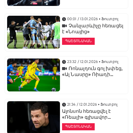
առաջնության
ցուցադրման գլխավոր
հովանավորն է
00:01 / 13.01.2026
• Ֆուտբոլ
Չանչարևիչը հեռացել
է «Նոայից»
ՊԱՇՏՈՆԱԿԱՆ
23:32 / 12.01.2026
• Ֆուտբոլ
Ռոնալդուն գոլ խփեց,
«Ալ Նասրը» Ռիադի
դերբիում պարտվեց «Ալ
Հիլյալին»
21:34 / 12.01.2026
• Ֆուտբոլ
Ալոնսոն հեռացվել է
«Ռեալի» գլխավոր
մարզչի պաշտոնից
ՊԱՇՏՈՆԱԿԱՆ