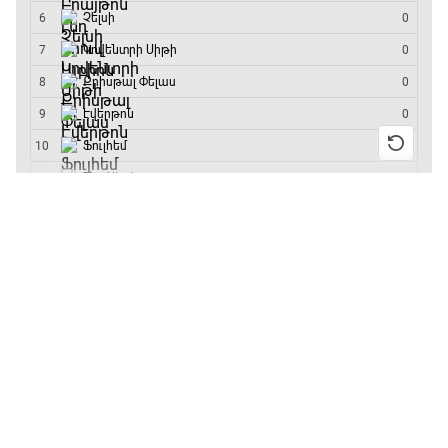
մրցաշարի հաղթող
Գիրինգ Ափ
15:00 - 15:30
13:55 / 11.01.2026
• Թենիս
Բուբլիկը հաղթեց
Ֆորմուլա 1. Բելգիայի Գրան Պրի. Մրցարշավ
Հոնկոնգի մրցաշարում
15:30 - 17:25
և կարիերայում
առաջին անգամ կլինի
10-րդը
ԱԱ-2026, Փլեյ-օֆֆ, 1/4 եզրափակիչ.
Արգենտինա - Շվեյցարիա
12:39 / 11.01.2026
• Ֆուտբոլ
Անգլիայի գավաթ.
17:25 - 20:10
«Չելսին» Ռոսենյորի
գլխավորությամբ
Լա լիգայի ստադիոնները
առաջին խաղում
20:10 - 20:20
հաղթել է
11:38 / 11.01.2026
• Ֆուտբոլ
Անպարտելի. Ալեքս Ֆերգյուսոն
Ինչ դիտել այսօր
20:20 - 20:45