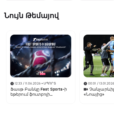
Նույն Թեմայով
12:33 / 11.06.2026
• ՍՊՈՐՏ
00:01 / 13.01.202
Ֆասթ Բանկը Fast Sports-ի
Չանչարևիչ
եթերում ֆուտբոլի
«Նոայից»
աշխարհի առաջնության
ցուցադրման գլխավոր
հովանավորն է