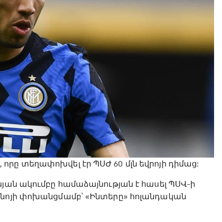
րը տեղափոխվել էր ՊՍԺ 60 մլն եվրոյի դիմաց:
նյան ակումբը համաձայնության է հասել ՊՍՎ-ի
անոյի փոխանցմամբ՝ «Ինտերը» հոլանդական