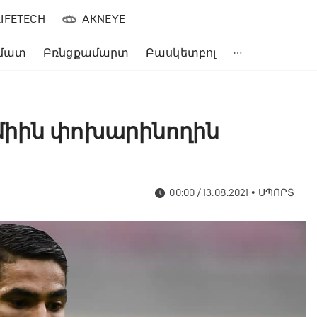
LIFETECH
AKNEYE
մատ
Բռնցքամարտ
Բասկետբոլ
միին փոխարինողին
00:00 / 13.08.2021
•
ՍՊՈՐՏ