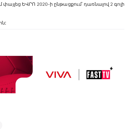
այլեց ԵՎՐՈ 2020-ի ընթացքում՝ դառնալով 2 գոլի
ին: