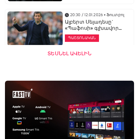
20:30 / 12.01.2026
• Ֆուտբոլ
Ալբերտ Սելադեսը`
«Պաֆոսի» գլխավոր
մարզիչ
ՊԱՇՏՈՆԱԿԱՆ
ՏԵՍՆԵԼ ԱՎԵԼԻՆ
19:53 / 12.01.2026
• Ֆուտբոլ
«Ալաշկերտը»
մարզական հավաք
կանցկացնի
Անթալիայում
13:51 / 12.01.2026
• Ֆուտբոլ
Բալոտելին
կարեիրան կշարունակի
ԱՄԷ-ի երկրորդ լիգայում
ՊԱՇՏՈՆԱԿԱՆ