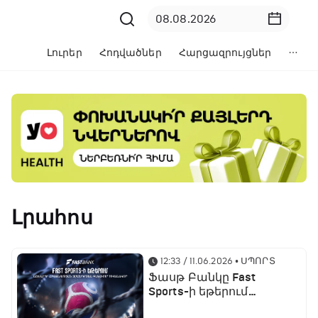
Լուրեր
Հոդվածներ
Հարցազրույցներ
Լրահոս
12:33 / 11.06.2026
• ՍՊՈՐՏ
Ֆասթ Բանկը Fast
Sports-ի եթերում
ֆուտբոլի աշխարհի