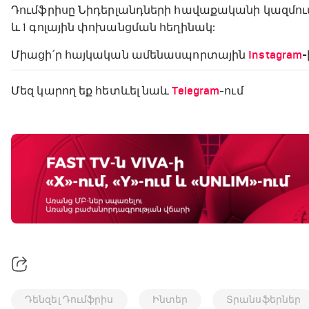
Դումֆրիսը Նիդերլանդների հավաքականի կազմում փ
և 1 գոլային փոխանցման հեղինակ:
Միացի՛ր հայկական ամենասպորտային
Instagram
-
Մեզ կարող եք հետևել նաև
Telegram
-ում
Դենզել Դումֆրիս
Ինտեր
Տրանսֆերներ