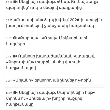
Անգլիայի գավաթ. «Ման. Յունայթեդը»
23:13
պարտվեց` դուրս մնալով պայքարից
«Բավարիան» 8 գոլ խփեց` 2026-ի առաջին
22:27
խաղում տանելով ջախջախիչ հաղթանակ
«Բարսա» - «Ռեալ». Մեկնարկային
21:57
կազմերը
Ռանոսը խաղաժամանակ չստացավ,
21:13
«Բորուսիան» տարին սկսեց վստահ
հաղթանակով
«Միլանի» երկրորդ անընդմեջ ոչ-ոքին
20:17
Անգլիայի գավաթ. Մարտինելիի հեթ-
19:59
տրիկն ու «Արսենալի» խոշոր հաշվով
հաղթանակը