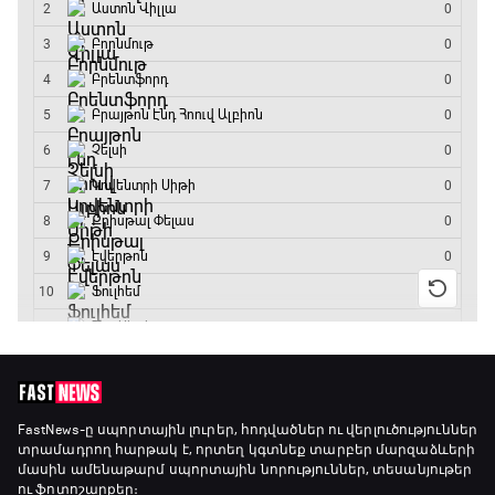
GOAT. Սպորտային խաբեության սկանդալներ
15:45 - 16:15
ԱԱ-2026, Փլեյ-օֆֆ, եզրափակիչ. Իսպանիա -
Արգենտինա
16:15 - 19:30
Լա լիգայի ստադիոնները
19:30 - 19:40
Գիրինգ Ափ
19:40 - 20:10
Ֆուտբոլի ազգեր
FastNews
-ը սպորտային լուրեր, հոդվածներ ու վերլուծություններ
տրամադրող հարթակ է, որտեղ կգտնեք տարբեր մարզաձևերի
20:10 - 21:00
մասին ամենաթարմ սպորտային նորություններ, տեսանյութեր
ու ֆոտոշարքեր։