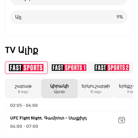
Այլ
8
%
Այլ
9
%
TV Ալիք
ԱԱ-2026, Փլեյ-օֆֆ, 1/4 եզրափակիչ.
Ֆրանսիա - Մարոկկո
00:15 - 02:05
շաբաթ
կիրակի
երկուշաբթի
երեքշա
ԱԱ-2026, Փլեյ-օֆֆ, 1/4 եզրափակիչ.
8 օգս
Այսօր
10 օգս
11 օգս
Իսպանիա - Բելգիա
02:05 - 04:00
UFC Fight Night. Գամրոտ - Սալքիլդ
04:00 - 07:00