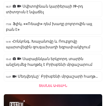
Սվիտոլինան կարիերայի 19-րդ
18:27
տիտղոսն է նվաճել
Ֆլիկ. ««Ռեալի» դեմ խաղը բոլորովին այլ
17:08
բան է»
Հոնկոնգ. Խաչանովը և Ռուբլյովը
16:18
պարտվեցին զուգախաղի եզրափակիչում
Սաբալենկան երկրորդ տարին
15:45
անընդմեջ հաղթել է Բրիսբենի մրցաշարում
Մեդվեդևը` Բրիսբենի մրցաշարի հաղթող
14:49
ՏԵՍՆԵԼ ԱՎԵԼԻՆ