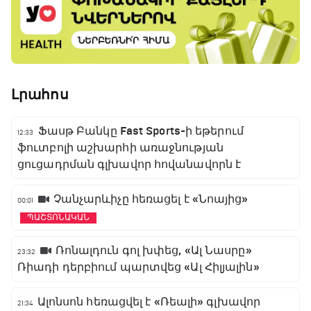
Լրահոս
Ֆասթ Բանկը Fast Sports-ի եթերում
12:33
ֆուտբոլի աշխարհի առաջնության
ցուցադրման գլխավոր հովանավորն է
Չանչարևիչը հեռացել է «Նոայից»
00:01
ՊԱՇՏՈՆԱԿԱՆ
Ռոնալդուն գոլ խփեց, «Ալ Նասրը»
23:32
Ռիադի դերբիում պարտվեց «Ալ Հիլյալին»
Ալոնսոն հեռացվել է «Ռեալի» գլխավոր
21:34