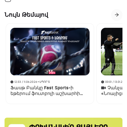
Նույն Թեմայով
12:33 / 11.06.2026
• ՍՊՈՐՏ
00:01 / 13.01.202
Ֆասթ Բանկը Fast Sports-ի
Չանչարև
եթերում ֆուտբոլի աշխարհի
«Նոայից»
առաջնության ցուցադրման
գլխավոր հովանավորն է