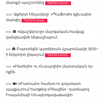
մարզչի պաշտոնից
ՊԱՇՏՈՆԱԿԱՆ
Ալբերտ Սելադեսը` «Պաֆոսի» գլխավոր
20:30
մարզիչ
ՊԱՇՏՈՆԱԿԱՆ
«Ալաշկերտը» մարզական հավաք
19:53
կանցկացնի Անթալիայում
Բալոտելին կարեիրան կշարունակի ԱՄԷ-
13:51
ի երկրորդ լիգայում
ՊԱՇՏՈՆԱԿԱՆ
«Ինտերի» ու «Նապոլիի» մարտական ոչ-
01:54
ոքին
«Բարսան» համառ ու գոլառատ
01:03
պայքարում հաղթեց «Ռեալին»` դառնալով
Իսպանիայի Սուպերգավաթակիր