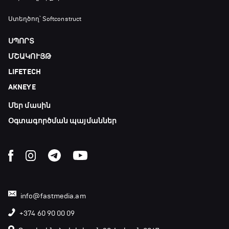
Փ/Ֆ Մաքս Ֆերստապեն. Չեմպիոնի
Ստեղծող՝ Softconstruct
անատոմիա
21:00 - 23:20
ՍՊՈՐՏ
ՄՇԱԿՈՒՅԹ
Առագաստանավային սպորտ
LIFETECH
23:20 - 23:45
AKNEYE
Մեր մասին
Մշակույթ և ֆուտբոլ
23:45 - 00:00
Օգտագործման պայմաններ
info@fastmedia.am
+374 60 90 00 09