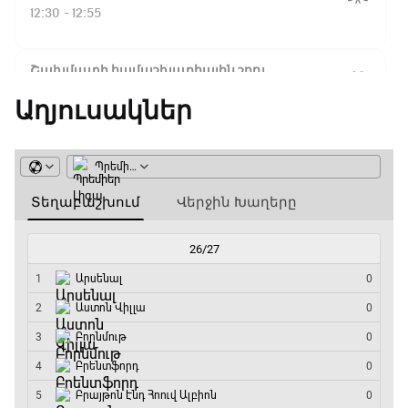
Ֆլիկ. ««Ռեալի» դեմ
12:30 - 12:55
խաղը բոլորովին այլ
բան է»
Շախմատի համաշխարհային շոու
12:55 - 13:20
Աղյուսակներ
16:18 / 11.01.2026
• Թենիս
Հոնկոնգ. Խաչանովը և
Փ/Ֆ Ակումբների աշխարհ
Ռուբլյովը պարտվեցին
զուգախաղի
13:20 - 13:45
եզրափակիչում
ԱԱ-2026, Փլեյ-օֆֆ, կիսաեզրափակիչ.
15:45 / 11.01.2026
• Թենիս
Ֆրանսիա - Իսպանիա
Սաբալենկան
13:45 - 15:45
երկրորդ տարին
անընդմեջ հաղթել է
GOAT. Կանանց հեծանվավազք
Բրիսբենի մրցաշարում
15:45 - 16:10
14:49 / 11.01.2026
• Թենիս
ԱԱ-2026, Փլեյ-օֆֆ, կիսաեզրափակիչ.
Մեդվեդևը` Բրիսբենի