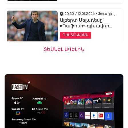
20:30 / 12.01.2026
• Ֆուտբոլ
Ալբերտ Սելադեսը`
«Պաֆոսի» գլխավոր
մարզիչ
ՊԱՇՏՈՆԱԿԱՆ
ՏԵՍՆԵԼ ԱՎԵԼԻՆ
19:53 / 12.01.2026
• Ֆուտբոլ
«Ալաշկերտը»
մարզական հավաք
կանցկացնի
Անթալիայում
13:51 / 12.01.2026
• Ֆուտբոլ
Բալոտելին
կարեիրան կշարունակի
ԱՄԷ-ի երկրորդ լիգայում
ՊԱՇՏՈՆԱԿԱՆ