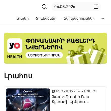
Լուրեր
Հոդվածներ
Հարցազրույցներ
Լրահոս
12:33 / 11.06.2026
• ՍՊՈՐՏ
Ֆասթ Բանկը Fast
Sports-ի եթերում
ֆուտբոլի աշխարհի