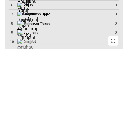
մրցաշարի հաղթող
Անգլիա - Արգենտինա
16:10 - 18:10
Առագաստանավային սպորտ
18:10 - 18:40
13:55 / 11.01.2026
• Թենիս
Բուբլիկը հաղթեց
Հոնկոնգի մրցաշարում
Լա լիգայի ստադիոնները
և կարիերայում
առաջին անգամ կլինի
18:40 - 18:50
10-րդը
12:39 / 11.01.2026
• Ֆուտբոլ
ԱԱ-2026, Փլեյ-օֆֆ, 3-րդ տեղի խաղ.
Անգլիայի գավաթ.
Ֆրանսիա - Անգլիա
«Չելսին» Ռոսենյորի
18:50 - 21:10
գլխավորությամբ
առաջին խաղում
Փ/Ֆ Ամեն ինչ կամ ոչինչ. Մանչեսթեր Սիթի
հաղթել է
21:10 - 23:45
11:38 / 11.01.2026
• Ֆուտբոլ
Ինչ դիտել այսօր
Մշակույթ և ֆուտբոլ