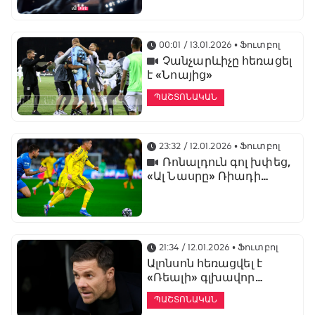
առաջնության
ցուցադրման գլխավոր
հովանավորն է
00:01 / 13.01.2026
• Ֆուտբոլ
Չանչարևիչը հեռացել
է «Նոայից»
ՊԱՇՏՈՆԱԿԱՆ
23:32 / 12.01.2026
• Ֆուտբոլ
Ռոնալդուն գոլ խփեց,
«Ալ Նասրը» Ռիադի
դերբիում պարտվեց «Ալ
Հիլյալին»
21:34 / 12.01.2026
• Ֆուտբոլ
Ալոնսոն հեռացվել է
«Ռեալի» գլխավոր
մարզչի պաշտոնից
ՊԱՇՏՈՆԱԿԱՆ