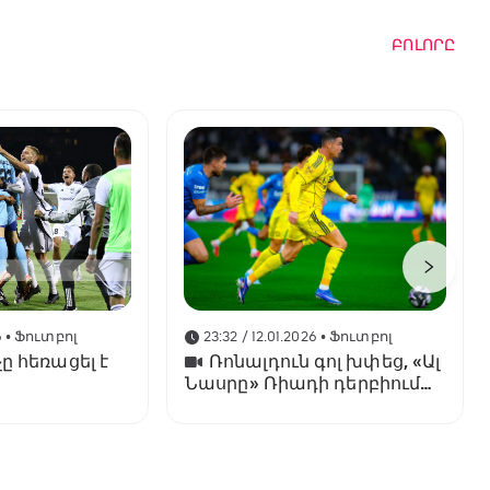
ԲՈԼՈՐԸ
6
• Ֆուտբոլ
23:32 / 12.01.2026
• Ֆուտբոլ
ը հեռացել է
Ռոնալդուն գոլ խփեց, «Ալ
Նասրը» Ռիադի դերբիում
պարտվեց «Ալ Հիլյալին»