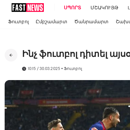
ՍՊՈՐՏ
ՄՇԱԿՈՒՅԹ
Ֆուտբոլ
Ըմբշամարտ
Ծանրամարտ
Շախ
Ինչ ֆուտբոլ դիտել այս
10:15 / 30.03.2025
•
Ֆուտբոլ