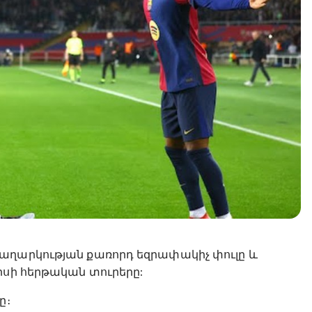
աղարկության քառորդ եզրափակիչ փուլը և
րսի հերթական տուրերը:
ը։