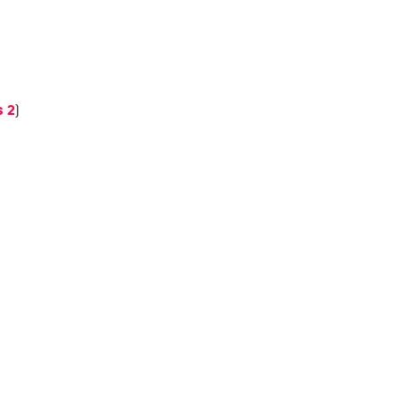
s 2
)