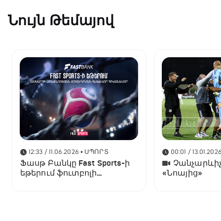
Նույն Թեմայով
12:33 / 11.06.2026
• ՍՊՈՐՏ
00:01 / 13.01.202
Ֆասթ Բանկը Fast Sports-ի
Չանչարևիչ
եթերում ֆուտբոլի
«Նոայից»
աշխարհի առաջնության
ցուցադրման գլխավոր
հովանավորն է