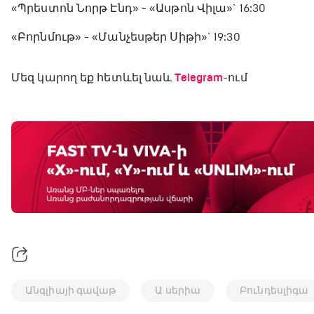
«Պրեստոն Նորթ Էնդ» - «Ասթոն Վիլա»` 16:30
«Բորնմութ» - «Մանչեսթեր Սիթի»` 19:30
Մեզ կարող եք հետևել նաև
Telegram
-ում
Անգլիայի գավաթ
Ա սերիա
Բունդեսլիգա