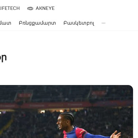
LIFETECH
AKNEYE
մատ
Բռնցքամարտ
Բասկետբոլ
օր