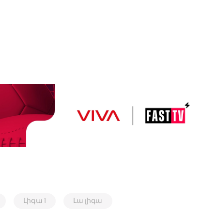
Լիգա 1
Լա լիգա