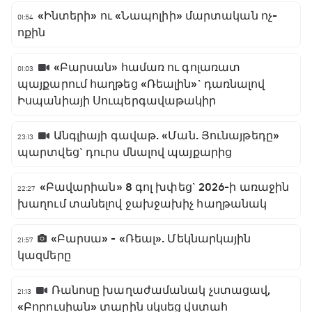
«Ինտերի» ու «Նապոլիի» մարտական ոչ-
01:54
ոքին
«Բարսան» համառ ու գոլառատ
01:03
պայքարում հաղթեց «Ռեալին»` դառնալով
Իսպանիայի Սուպերգավաթակիր
Անգլիայի գավաթ. «Ման. Յունայթեդը»
23:13
պարտվեց` դուրս մնալով պայքարից
«Բավարիան» 8 գոլ խփեց` 2026-ի առաջին
22:27
խաղում տանելով ջախջախիչ հաղթանակ
«Բարսա» - «Ռեալ». Մեկնարկային
21:57
կազմերը
Ռանոսը խաղաժամանակ չստացավ,
21:13
«Բորուսիան» տարին սկսեց վստահ