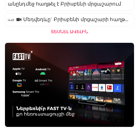
անընդմեջ հաղթել է Բրիսբենի մրցաշարում
Մեդվեդևը` Բրիսբենի մրցաշարի հաղթող
14:49
ՏԵՍՆԵԼ ԱՎԵԼԻՆ