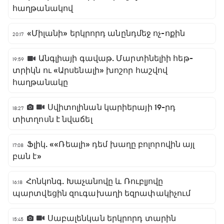
հաղթանակով
«Միլանի» երկրորդ անընդմեջ ոչ-ոքին
20:17
Անգլիայի գավաթ. Մարտինելիի հեթ-
19:59
տրիկն ու «Արսենալի» խոշոր հաշվով
հաղթանակը
Սվիտոլինան կարիերայի 19-րդ
18:27
տիտղոսն է նվաճել
Ֆլիկ. ««Ռեալի» դեմ խաղը բոլորովին այլ
17:08
բան է»
Հոնկոնգ. Խաչանովը և Ռուբլյովը
16:18
պարտվեցին զուգախաղի եզրափակիչում
Սաբալենկան երկրորդ տարին
15:45