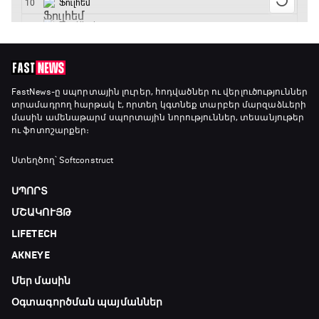
Գիրինգ Ափ
19:40 - 20:10
Ֆուտբոլի ազգեր
FastNews
-ը սպորտային լուրեր, հոդվածներ ու վերլուծություններ
տրամադրող հարթակ է, որտեղ կգտնեք տարբեր մարզաձևերի
20:10 - 21:00
մասին ամենաթարմ սպորտային նորություններ, տեսանյութեր
ու ֆոտոշարքեր։
Փ/Ֆ Մաքս Ֆերստապեն. Չեմպիոնի
Ստեղծող՝ Softconstruct
անատոմիա
21:00 - 23:20
ՍՊՈՐՏ
ՄՇԱԿՈՒՅԹ
Առագաստանավային սպորտ
LIFETECH
23:20 - 23:45
AKNEYE
Մեր մասին
Մշակույթ և ֆուտբոլ
23:45 - 00:00
Օգտագործման պայմաններ