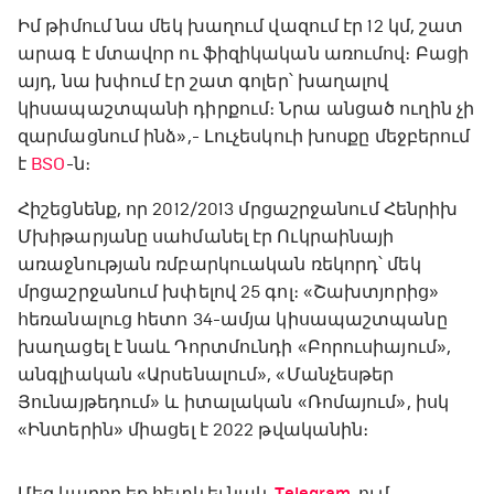
Իմ թիմում նա մեկ խաղում վազում էր 12 կմ, շատ
արագ է մտավոր ու ֆիզիկական առումով։ Բացի
այդ, նա խփում էր շատ գոլեր՝ խաղալով
կիսապաշտպանի դիրքում։ Նրա անցած ուղին չի
զարմացնում ինձ»,- Լուչեսկուի խոսքը մեջբերում
է
BSO
-ն։
Հիշեցնենք, որ 2012/2013 մրցաշրջանում Հենրիխ
Մխիթարյանը սահմանել էր Ուկրաինայի
առաջնության ռմբարկուական ռեկորդ՝ մեկ
մրցաշրջանում խփելով 25 գոլ։ «Շախտյորից»
հեռանալուց հետո 34-ամյա կիսապաշտպանը
խաղացել է նաև Դորտմունդի «Բորուսիայում»,
անգլիական «Արսենալում», «Մանչեսթեր
Յունայթեդում» և իտալական «Ռոմայում», իսկ
«Ինտերին» միացել է 2022 թվականին։
Մեզ կարող եք հետևել նաև
Telegram
-ում