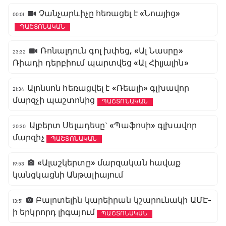
Չանչարևիչը հեռացել է «Նոայից»
00:01
ՊԱՇՏՈՆԱԿԱՆ
Ռոնալդուն գոլ խփեց, «Ալ Նասրը»
23:32
Ռիադի դերբիում պարտվեց «Ալ Հիլյալին»
Ալոնսոն հեռացվել է «Ռեալի» գլխավոր
21:34
մարզչի պաշտոնից
ՊԱՇՏՈՆԱԿԱՆ
Ալբերտ Սելադեսը` «Պաֆոսի» գլխավոր
20:30
մարզիչ
ՊԱՇՏՈՆԱԿԱՆ
«Ալաշկերտը» մարզական հավաք
19:53
կանցկացնի Անթալիայում
Բալոտելին կարեիրան կշարունակի ԱՄԷ-
13:51
ի երկրորդ լիգայում
ՊԱՇՏՈՆԱԿԱՆ