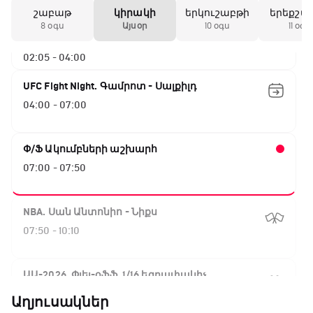
շաբաթ
կիրակի
երկուշաբթի
երեքշա
ԱԱ-2026, Փլեյ-օֆֆ, 1/4 եզրափակիչ.
8 օգս
Այսօր
10 օգս
11 օգս
Իսպանիա - Բելգիա
02:05 - 04:00
UFC Fight Night. Գամրոտ - Սալքիլդ
04:00 - 07:00
Փ/Ֆ Ակումբների աշխարհ
07:00 - 07:50
NBA. Սան Անտոնիո - Նիքս
07:50 - 10:10
ԱԱ-2026, Փլեյ-օֆֆ, 1/16 եզրափակիչ.
Արգենտինա - Կաբո Վերդե
Աղյուսակներ
10:10 - 12:55