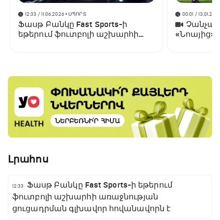
12:33 / 11.06.2026
• ՍՊՈՐՏ
00:01 / 13.01.202
Ֆասթ Բանկը Fast Sports-ի
Չանչարև
եթերում ֆուտբոլի աշխարհի
«Նոայից»
առաջնության ցուցադրման
գլխավոր հովանավորն է
Լրահոս
Ֆասթ Բանկը Fast Sports-ի եթերում
12:33
ֆուտբոլի աշխարհի առաջնության
ցուցադրման գլխավոր հովանավորն է