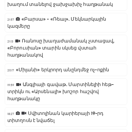
խաղում տանելով ջախջախիչ հաղթանակ
«Բարսա» - «Ռեալ». Մեկնարկային
21:57
կազմերը
Ռանոսը խաղաժամանակ չստացավ,
21:13
«Բորուսիան» տարին սկսեց վստահ
հաղթանակով
«Միլանի» երկրորդ անընդմեջ ոչ-ոքին
20:17
Անգլիայի գավաթ. Մարտինելիի հեթ-
19:59
տրիկն ու «Արսենալի» խոշոր հաշվով
հաղթանակը
Սվիտոլինան կարիերայի 19-րդ
18:27
տիտղոսն է նվաճել