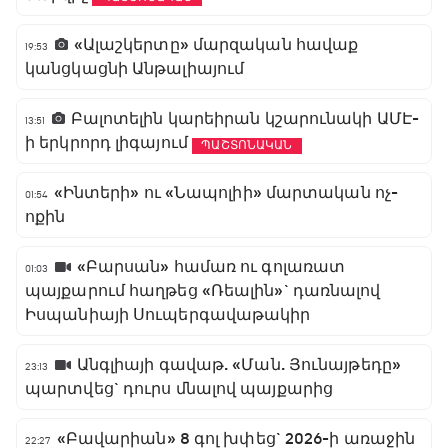
«Ալաշկերտը» մարզական հավաք
19:53
կանցկացնի Անթալիայում
Բալոտելին կարեիրան կշարունակի ԱՄԷ-
13:51
ի երկրորդ լիգայում
ՊԱՇՏՈՆԱԿԱՆ
«Ինտերի» ու «Նապոլիի» մարտական ոչ-
01:54
ոքին
«Բարսան» համառ ու գոլառատ
01:03
պայքարում հաղթեց «Ռեալին»` դառնալով
Իսպանիայի Սուպերգավաթակիր
Անգլիայի գավաթ. «Ման. Յունայթեդը»
23:13
պարտվեց` դուրս մնալով պայքարից
«Բավարիան» 8 գոլ խփեց` 2026-ի առաջին
22:27