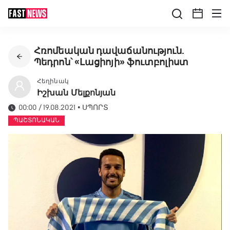
Հռոմեական դավաճանություն.
Պեդրոն՝ «Լացիոյի» ֆուտբոլիստ
Հեղինակ
Իշխան Մելքոնյան
00:00 / 19.08.2021
•
ՍՊՈՐՏ
ՊԱՇՏՈՆԱԿԱՆ