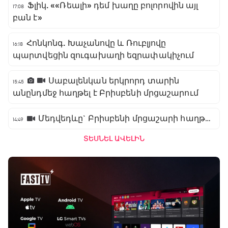
Ֆլիկ. ««Ռեալի» դեմ խաղը բոլորովին այլ
17:08
բան է»
Հոնկոնգ. Խաչանովը և Ռուբլյովը
16:18
պարտվեցին զուգախաղի եզրափակիչում
Սաբալենկան երկրորդ տարին
15:45
անընդմեջ հաղթել է Բրիսբենի մրցաշարում
Մեդվեդևը` Բրիսբենի մրցաշարի հաղթող
14:49
ՏԵՍՆԵԼ ԱՎԵԼԻՆ