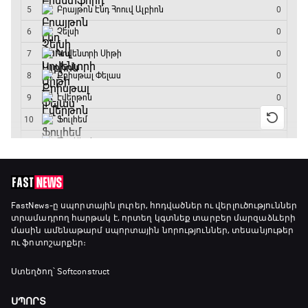
Ֆորմուլա 1. Հունգարիայի Գրան Պրի.
Մրցարշավ
19:10 - 21:30
ԱԱ-2026, Փլեյ-օֆֆ, եզրափակիչ. Իսպանիա -
Արգենտինա
21:30 - 00:00
FastNews
-ը սպորտային լուրեր, հոդվածներ ու վերլուծություններ
տրամադրող հարթակ է, որտեղ կգտնեք տարբեր մարզաձևերի
մասին ամենաթարմ սպորտային նորություններ, տեսանյութեր
ու ֆոտոշարքեր։
Ստեղծող՝ Softconstruct
ՍՊՈՐՏ