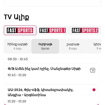
Փ/Ֆ Սպասումներին հակառակ
05:25 - 06:00
TV Ալիք
ԱԱ-2026, Փլեյ-օֆֆ, 1/16 եզրափակիչ.
Ավստրալիա - Եգիպտոս
06:00 - 08:50
հինգշաբթի
ուրբաթ
շաբաթ
կիրա
ԱԱ-2026, Փլեյ-օֆֆ, 1/4 եզրափակիչ.
6 օգս
Այսօր
8 օգս
9 օգս
Իսպանիա - Բելգիա
08:50 - 10:45
Փ/Ֆ Ամեն ինչ կամ ոչինչ. Մանչեսթեր Սիթի
10:45 - 13:20
ԱԱ-2026, Փլեյ-օֆֆ, կիսաեզրափակիչ.
Անգլիա - Արգենտինա
13:20 - 15:20