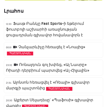
Լրահոս
Ֆասթ Բանկը Fast Sports-ի եթերում
12:33
ֆուտբոլի աշխարհի առաջնության
ցուցադրման գլխավոր հովանավորն է
Չանչարևիչը հեռացել է «Նոայից»
00:01
ՊԱՇՏՈՆԱԿԱՆ
Ռոնալդուն գոլ խփեց, «Ալ Նասրը»
23:32
Ռիադի դերբիում պարտվեց «Ալ Հիլյալին»
Ալոնսոն հեռացվել է «Ռեալի» գլխավոր
21:34
մարզչի պաշտոնից
ՊԱՇՏՈՆԱԿԱՆ
Ալբերտ Սելադեսը` «Պաֆոսի» գլխավոր
20:30
մարզիչ
ՊԱՇՏՈՆԱԿԱՆ