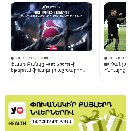
12:33 / 11.06.2026
• ՍՊՈՐՏ
00:01 / 13.01.202
Ֆասթ Բանկը Fast Sports-ի
Չանչարև
եթերում ֆուտբոլի աշխարհի
«Նոայից»
առաջնության ցուցադրման
գլխավոր հովանավորն է