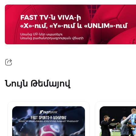
Նույն Թեմայով