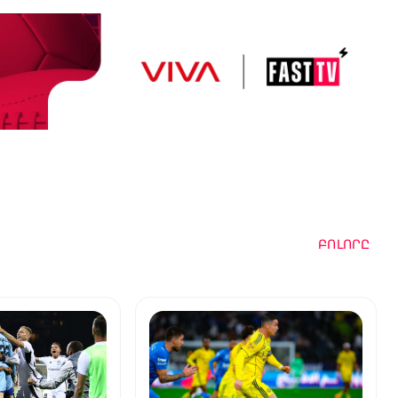
ԲՈԼՈՐԸ