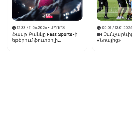
12:33 / 11.06.2026
• ՍՊՈՐՏ
00:01 / 13.01.202
Ֆասթ Բանկը Fast Sports-ի
Չանչարևիչ
եթերում ֆուտբոլի
«Նոայից»
աշխարհի առաջնության
ցուցադրման գլխավոր
հովանավորն է