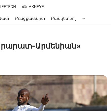
LIFETECH
AKNEYE
մատ
Բռնցքամարտ
Բասկետբոլ
 «Արարատ-Արմենիան»