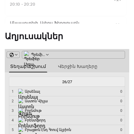
Ֆլիկ. ««Ռեալի» դեմ
20:10 - 20:20
խաղը բոլորովին այլ
բան է»
Անպարտելի. Ալեքս Ֆերգյուսոն
20:20 - 20:45
Աղյուսակներ
16:18 / 11.01.2026
• Թենիս
Հոնկոնգ. Խաչանովը և
Փ/Ֆ Ամեն ինչ կամ ոչինչ. Մանչեսթեր Սիթի
Ռուբլյովը պարտվեցին
զուգախաղի
20:45 - 23:25
եզրափակիչում
GOAT. Խառը մենամարտեր
15:45 / 11.01.2026
• Թենիս
23:25 - 23:50
Սաբալենկան
երկրորդ տարին
անընդմեջ հաղթել է
Փ/Ֆ Երազանքի թիմեր
Բրիսբենի մրցաշարում
23:50 - 00:00
14:49 / 11.01.2026
• Թենիս
Մեդվեդևը` Բրիսբենի