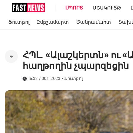
ՍՊՈՐՏ
ՄՇԱԿՈՒՅԹ
Ֆուտբոլ
Ըմբշամարտ
Ծանրամարտ
Շախ
ՀՊԼ. «Ալաշկերտն» ու
հաղթողին չպարզեցին
16:32 / 30.11.2023
•
Ֆուտբոլ