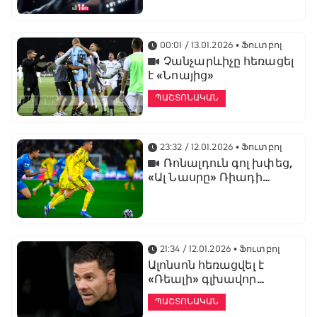
առաջնության
ցուցադրման գլխավոր
հովանավորն է
00:01 / 13.01.2026
• Ֆուտբոլ
Չանչարևիչը հեռացել
է «Նոայից»
ՊԱՇՏՈՆԱԿԱՆ
23:32 / 12.01.2026
• Ֆուտբոլ
Ռոնալդուն գոլ խփեց,
«Ալ Նասրը» Ռիադի
դերբիում պարտվեց «Ալ
Հիլյալին»
21:34 / 12.01.2026
• Ֆուտբոլ
Ալոնսոն հեռացվել է
«Ռեալի» գլխավոր
մարզչի պաշտոնից
ՊԱՇՏՈՆԱԿԱՆ