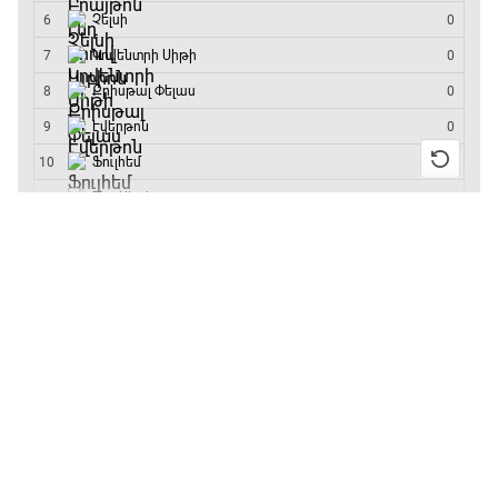
մրցաշարի հաղթող
13:55 / 11.01.2026
• Թենիս
Բուբլիկը հաղթեց
Հոնկոնգի մրցաշարում
և կարիերայում
առաջին անգամ կլինի
10-րդը
12:39 / 11.01.2026
• Ֆուտբոլ
Անգլիայի գավաթ.
«Չելսին» Ռոսենյորի
գլխավորությամբ
առաջին խաղում
հաղթել է
11:38 / 11.01.2026
• Ֆուտբոլ
Ինչ դիտել այսօր