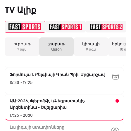
Նորվեգիա - Անգլիա
«Միլանի» երկրորդ
TV Ալիք
11:45 - 14:30
անընդմեջ ոչ-ոքին
GOAT. Մարզիչներ
14:30 - 15:00
19:59 / 11.01.2026
• Ֆուտբոլ
ուրբաթ
շաբաթ
կիրակի
երկուշա
Գիրինգ Ափ
Անգլիայի գավաթ.
7 օգս
Այսօր
9 օգս
10 օգս
Մարտինելիի հեթ-
15:00 - 15:30
տրիկն ու «Արսենալի»
խոշոր հաշվով
հաղթանակը
Ֆորմուլա 1. Բելգիայի Գրան Պրի. Մրցարշավ
15:30 - 17:25
18:27 / 11.01.2026
• Թենիս
Սվիտոլինան
կարիերայի 19-րդ
ԱԱ-2026, Փլեյ-օֆֆ, 1/4 եզրափակիչ.
տիտղոսն է նվաճել
Արգենտինա - Շվեյցարիա
17:25 - 20:10
17:08 / 11.01.2026
• Ֆուտբոլ
Լա լիգայի ստադիոնները