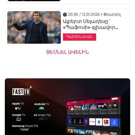
20:30 / 12.01.2026
• Ֆուտբոլ
Ալբերտ Սելադեսը`
«Պաֆոսի» գլխավոր
մարզիչ
ՊԱՇՏՈՆԱԿԱՆ
ՏԵՍՆԵԼ ԱՎԵԼԻՆ
19:53 / 12.01.2026
• Ֆուտբոլ
«Ալաշկերտը»
մարզական հավաք
կանցկացնի
Անթալիայում
13:51 / 12.01.2026
• Ֆուտբոլ
Բալոտելին
կարեիրան կշարունակի
ԱՄԷ-ի երկրորդ լիգայում
ՊԱՇՏՈՆԱԿԱՆ