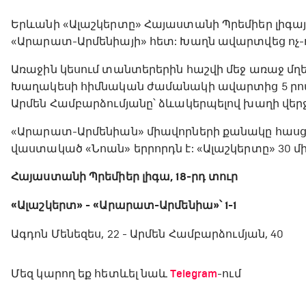
Երևանի «Ալաշկերտը» Հայաստանի Պրեմիեր լիգայ
«Արարատ-Արմենիայի» հետ: Խաղն ավարտվեց ոչ-ոքի
Առաջին կեսում տանտերերին հաշվի մեջ առաջ մղե
Խաղակեսի հիմնական ժամանակի ավարտից 5 րո
Արմեն Համբարձումյանը՝ ձևակերպելով խաղի վեր
«Արարատ-Արմենիան» միավորների քանակը հասցրեց
վաստակած «Նոան» երրորդն է: «Ալաշկերտը» 30 մի
Հայաստանի Պրեմիեր լիգա, 18-րդ տուր
«Ալաշկերտ» - «Արարատ-Արմենիա»՝ 1-1
Ագդոն Մենեզես, 22 - Արմեն Համբարձումյան, 40
Մեզ կարող եք հետևել նաև
Telegram
-ում