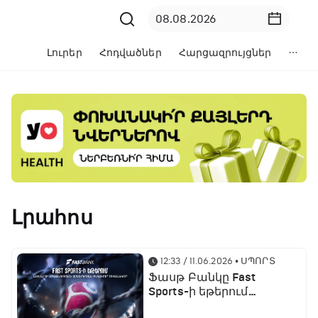
Լուրեր
Հոդվածներ
Հարցազրույցներ
Լրահոս
12:33 / 11.06.2026
• ՍՊՈՐՏ
Ֆասթ Բանկը Fast
Sports-ի եթերում
ֆուտբոլի աշխարհի