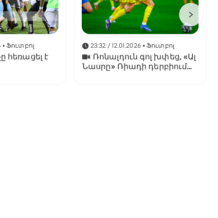
6
• Ֆուտբոլ
23:32 / 12.01.2026
• Ֆուտբոլ
ը հեռացել է
Ռոնալդուն գոլ խփեց, «Ալ
Նասրը» Ռիադի դերբիում
պարտվեց «Ալ Հիլյալին»