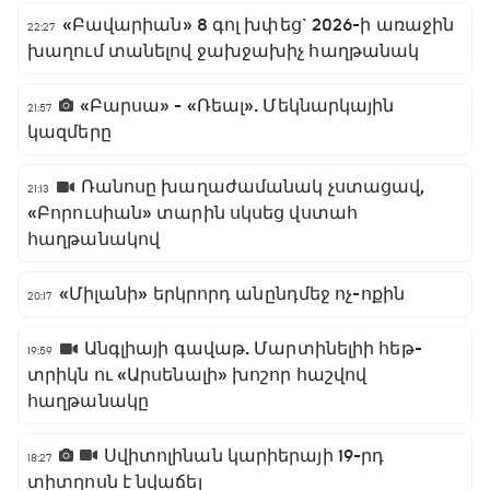
«Բավարիան» 8 գոլ խփեց` 2026-ի առաջին
22:27
խաղում տանելով ջախջախիչ հաղթանակ
«Բարսա» - «Ռեալ». Մեկնարկային
21:57
կազմերը
Ռանոսը խաղաժամանակ չստացավ,
21:13
«Բորուսիան» տարին սկսեց վստահ
հաղթանակով
«Միլանի» երկրորդ անընդմեջ ոչ-ոքին
20:17
Անգլիայի գավաթ. Մարտինելիի հեթ-
19:59
տրիկն ու «Արսենալի» խոշոր հաշվով
հաղթանակը
Սվիտոլինան կարիերայի 19-րդ
18:27
տիտղոսն է նվաճել