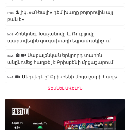
Ֆլիկ. ««Ռեալի» դեմ խաղը բոլորովին այլ
17:08
բան է»
Հոնկոնգ. Խաչանովը և Ռուբլյովը
16:18
պարտվեցին զուգախաղի եզրափակիչում
Սաբալենկան երկրորդ տարին
15:45
անընդմեջ հաղթել է Բրիսբենի մրցաշարում
Մեդվեդևը` Բրիսբենի մրցաշարի հաղթող
14:49
ՏԵՍՆԵԼ ԱՎԵԼԻՆ