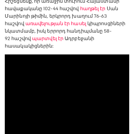
Հիշեցնենք, որ առաջին տուրում Հայաստանի
հավաքականը 102-44 հաշվով
հաղթել էր
Սան
Մարինոյի թիմին, երկրորդ խաղում 76-63
հաշվով
առավելության էր հասել
կիպրոսցիների
նկատմամբ, իսկ երրորդ հանդիպմանը 58-
92 հաշվով
պարտվել էր
Ադրբեջանի
հասակակիցներին: