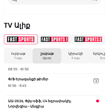
03:50 - 05:45
Փ/Ֆ Սպասումներին հակառակ
05:45 - 06:35
TV Ալիք
Թենիս Հռոմի Մասթերս. Եզրափակիչ
06:35 - 08:55
ուրբաթ
շաբաթ
կիրակի
երկուշա
ԱԱ-2026, Փլեյ-օֆֆ, 1/4 եզրափակիչ.
7 օգս
Այսօր
9 օգս
10 օգս
Իսպանիա - Բելգիա
08:55 - 10:50
Փ/Ֆ Երազանքի թիմեր
10:50 - 11:45
ԱԱ-2026, Փլեյ-օֆֆ, 1/4 եզրափակիչ.
Նորվեգիա - Անգլիա