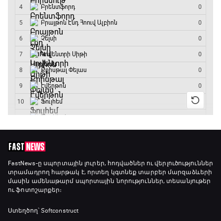
Անպարտելի. Ալեքս Ֆերգյուսոն
20:20 - 20:45
Փ/Ֆ Ամեն ինչ կամ ոչինչ. Մանչեսթեր Սիթի
20:45 - 23:25
GOAT. Խառը մենամարտեր
23:25 - 23:50
Փ/Ֆ Երազանքի թիմեր
FastNews
-ը սպորտային լուրեր, հոդվածներ ու վերլուծություններ
տրամադրող հարթակ է, որտեղ կգտնեք տարբեր մարզաձևերի
23:50 - 00:00
մասին ամենաթարմ սպորտային նորություններ, տեսանյութեր
ու ֆոտոշարքեր։
Ստեղծող՝ Softconstruct