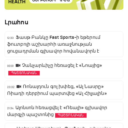
Լրահոս
Ֆասթ Բանկը Fast Sports-ի եթերում
12:33
ֆուտբոլի աշխարհի առաջնության
ցուցադրման գլխավոր հովանավորն է
Չանչարևիչը հեռացել է «Նոայից»
00:01
ՊԱՇՏՈՆԱԿԱՆ
Ռոնալդուն գոլ խփեց, «Ալ Նասրը»
23:32
Ռիադի դերբիում պարտվեց «Ալ Հիլյալին»
Ալոնսոն հեռացվել է «Ռեալի» գլխավոր
21:34
մարզչի պաշտոնից
ՊԱՇՏՈՆԱԿԱՆ