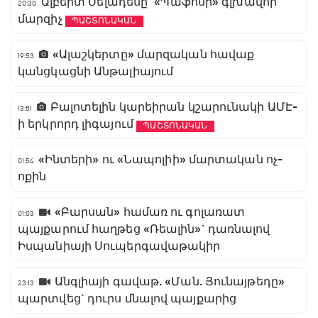
Ալբերտ Սելադեսը` «Պաֆոսի» գլխավոր
20:30
մարզիչ
ՊԱՇՏՈՆԱԿԱՆ
«Ալաշկերտը» մարզական հավաք
19:53
կանցկացնի Անթալիայում
Բալոտելին կարեիրան կշարունակի ԱՄԷ-
13:51
ի երկրորդ լիգայում
ՊԱՇՏՈՆԱԿԱՆ
«Ինտերի» ու «Նապոլիի» մարտական ոչ-
01:54
ոքին
«Բարսան» համառ ու գոլառատ
01:03
պայքարում հաղթեց «Ռեալին»` դառնալով
Իսպանիայի Սուպերգավաթակիր
Անգլիայի գավաթ. «Ման. Յունայթեդը»
23:13
պարտվեց` դուրս մնալով պայքարից