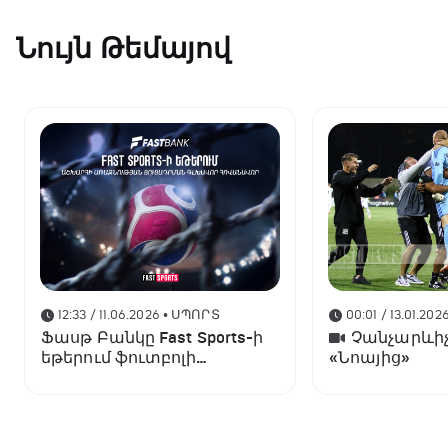
Նույն Թեմայով
12:33 / 11.06.2026
• ՍՊՈՐՏ
00:01 / 13.01.202
Ֆասթ Բանկը Fast Sports-ի
Չանչարևիչ
եթերում ֆուտբոլի
«Նոայից»
աշխարհի առաջնության
ցուցադրման գլխավոր
հովանավորն է