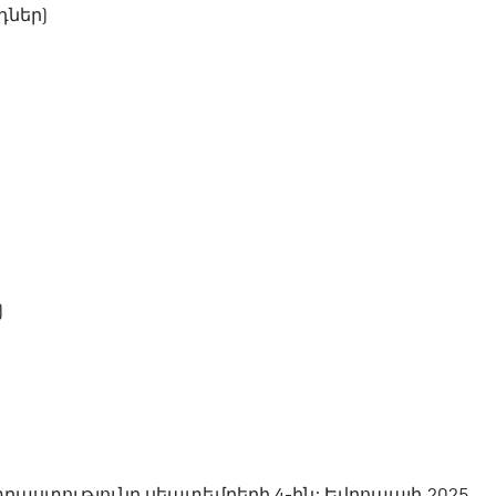
դներ)
)
ստությունը սեպտեմբերի 4-ին: Եվրոպայի 2025