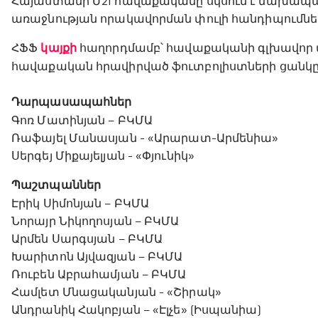
Հայաստանի Մ21 հավաքականը սկսում է նախապա
առաջնության որակավորման փուլի հանդիպումնե
ՀՖՖ
կայքի
հաղորդմամբ՝ հավաքականի գլխավոր 
հավաքական հրավիրված ֆուտբոլիստների ցանկը
Դարպասապահներ
Գոռ Մատինյան – ԲԿՄԱ
Ռաֆայել Մանասյան - «Արարատ-Արմենիա»
Սերգեյ Միքայելյան - «Փյունիկ»
Պաշտպաններ
Էրիկ Սիմոնյան – ԲԿՄԱ
Նորայր Նիկողոսյան – ԲԿՄԱ
Արմեն Սարգսյան – ԲԿՄԱ
Խարիտոն Այվազյան – ԲԿՄԱ
Ռուբեն Աբրահամյան – ԲԿՄԱ
Համլետ Մնացականյան - «Շիրակ»
Անդրանիկ Հակոբյան – «Էլչե» (Իսպանիա)