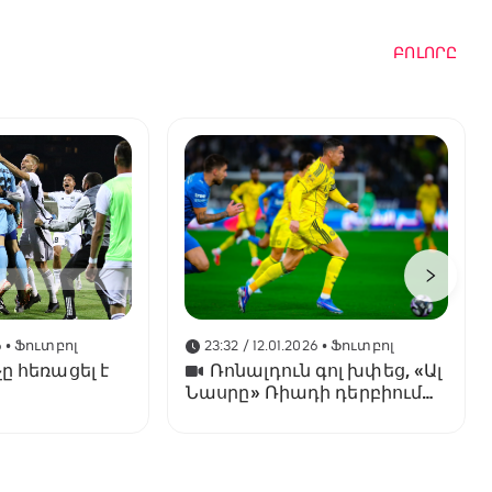
ԲՈԼՈՐԸ
6
• Ֆուտբոլ
23:32 / 12.01.2026
• Ֆուտբոլ
ը հեռացել է
Ռոնալդուն գոլ խփեց, «Ալ
Նասրը» Ռիադի դերբիում
պարտվեց «Ալ Հիլյալին»