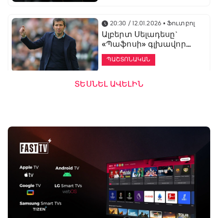
20:30 / 12.01.2026
• Ֆուտբոլ
Ալբերտ Սելադեսը`
«Պաֆոսի» գլխավոր
մարզիչ
ՊԱՇՏՈՆԱԿԱՆ
ՏԵՍՆԵԼ ԱՎԵԼԻՆ
19:53 / 12.01.2026
• Ֆուտբոլ
«Ալաշկերտը»
մարզական հավաք
կանցկացնի
Անթալիայում
13:51 / 12.01.2026
• Ֆուտբոլ
Բալոտելին
կարեիրան կշարունակի
ԱՄԷ-ի երկրորդ լիգայում
ՊԱՇՏՈՆԱԿԱՆ