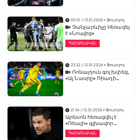
առաջնության
ցուցադրման գլխավոր
հովանավորն է
00:01 / 13.01.2026
• Ֆուտբոլ
Չանչարևիչը հեռացել
է «Նոայից»
ՊԱՇՏՈՆԱԿԱՆ
23:32 / 12.01.2026
• Ֆուտբոլ
Ռոնալդուն գոլ խփեց,
«Ալ Նասրը» Ռիադի
դերբիում պարտվեց «Ալ
Հիլյալին»
21:34 / 12.01.2026
• Ֆուտբոլ
Ալոնսոն հեռացվել է
«Ռեալի» գլխավոր
մարզչի պաշտոնից
ՊԱՇՏՈՆԱԿԱՆ