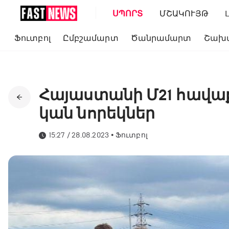
ՍՊՈՐՏ
ՄՇԱԿՈՒՅԹ
Ֆուտբոլ
Ըմբշամարտ
Ծանրամարտ
Շախ
Հայաստանի Մ21 հավա
կան նորեկներ
15:27 / 28.08.2023
•
Ֆուտբոլ