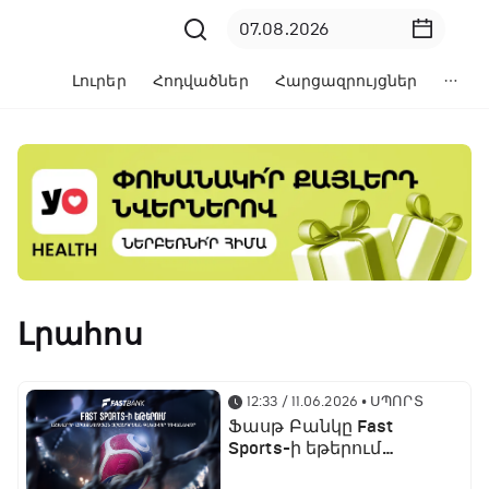
Լուրեր
Հոդվածներ
Հարցազրույցներ
Լրահոս
12:33 / 11.06.2026
• ՍՊՈՐՏ
Ֆասթ Բանկը Fast
Sports-ի եթերում
ֆուտբոլի աշխարհի