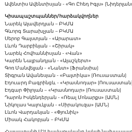
Ավենտիս Ավենտիսյան - «Գո Ըհեդ Իգլս» (Նիդերլան
Կիսապաշտպաններ/հարձակվողներ
Նարեկ Ալավերդյան – ԲԿՄԱ
Գևորգ Տարախչյան – ԲԿՄԱ
Սերոբ Գալստյան - «Արարատ»
Լևոն Դարբինյան - «Շիրակ»
Նարեկ Հովհաննիսյան - «Վան»
Կարեն Նալբանդյան - «Ալաշկերտ»
Գոռ Մանվելյան - «Նանտ» (Ֆրանսիա)
Տիգրան Ավանեսյան - «Բալտիկա» (Ռուսաստան)
Էդուարդ Բագրինցև - «Կրասնոդար» (Ռուսաստան
Էդգար Փիլոյան – «Կրասնոդար» (Ռուսաստան)
Դարոն Իսկենդերյան - «Ռեալ Մոնարքս» (ԱՄՆ)
Նիկոլաս Կալուկյան - «Սիրակուզա» (ԱՄՆ)
Լևոն Վարդանյան - «Փյունիկ»
Միսակ Հակոբյան – ԲԿՄԱ
Հայաստանի Մ21 հավաքականը կսկսի նախապատրա