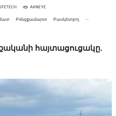
LIFETECH
AKNEYE
մատ
Բռնցքամարտ
Բասկետբոլ
քականի հայտացուցակը.