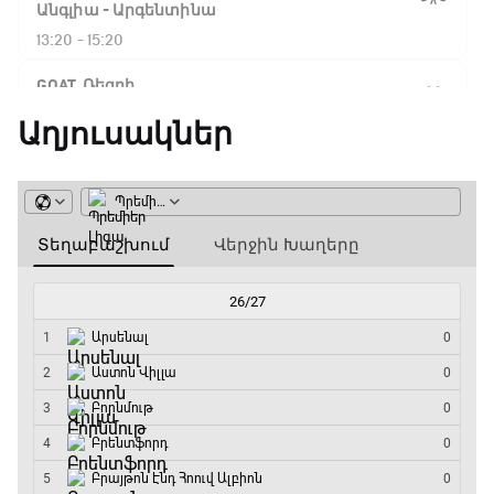
Ֆլիկ. ««Ռեալի» դեմ
Անգլիա - Արգենտինա
խաղը բոլորովին այլ
13:20 - 15:20
բան է»
GOAT. Ռեգբի
15:20 - 15:45
Աղյուսակներ
16:18 / 11.01.2026
• Թենիս
Հոնկոնգ. Խաչանովը և
ԱԱ-2026, Փլեյ-օֆֆ, կիսաեզրափակիչ.
Ռուբլյովը պարտվեցին
Ֆրանսիա - Իսպանիա
զուգախաղի
եզրափակիչում
15:45 - 17:40
Փ/Ֆ Ակումբների աշխարհ
15:45 / 11.01.2026
• Թենիս
17:40 - 18:35
Սաբալենկան
երկրորդ տարին
անընդմեջ հաղթել է
Լա լիգայի ստադիոնները
Բրիսբենի մրցաշարում
18:35 - 18:45
14:49 / 11.01.2026
• Թենիս
GOAT. Ֆորմուլա 1-ի ավտոարշավորդներ
Մեդվեդևը` Բրիսբենի