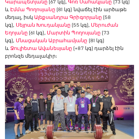
Կարապետյանը
(67 կգ),
Գոռ Սահակյանը
(73 կգ)
և
Էմմա Պողոսյանը
(81 կգ) նվաճել էին արծաթե
մեդալ, իսկ
Ալեքսանդրա Գրիգորյանը
(58
կգ),
Սեյրան Խուդանյանը
(55 կգ),
Մերուժան
Եղոյանը
(61 կգ),
Մարտին Պողոսյանը
(73
կգ),
Մնացական Աբրահամյանը
(81 կգ)
և
Ջուլիետա Ավանեսյանը
(+87 կգ) դարձել էին
բրոնզե մեդալակիր։