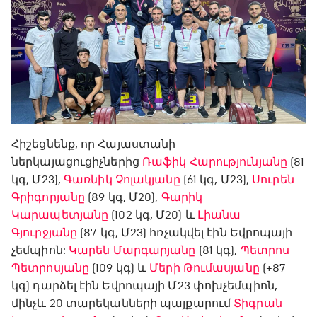
Հիշեցնենք, որ Հայաստանի
ներկայացուցիչներից
Ռաֆիկ Հարությունյանը
(81
կգ, Մ23),
Գառնիկ Չոլակյանը
(61 կգ, Մ23),
Սուրեն
Գրիգորյանը
(89 կգ, Մ20),
Գարիկ
Կարապետյանը
(102 կգ, Մ20) և
Լիանա
Գյուրջյանը
(87 կգ, Մ23) հռչակվել էին Եվրոպայի
չեմպիոն:
Կարեն Մարգարյանը
(81 կգ),
Պետրոս
Պետրոսյանը
(109 կգ) և
Մերի Թումասյանը
(+87
կգ) դարձել էին Եվրոպայի Մ23 փոխչեմպիոն,
մինչև 20 տարեկանների պայքարում
Տիգրան