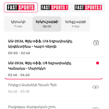
կիրակի
երկուշաբթի
երեքշաբթի
9 օգս
Այսօր
11 օգս
ԱԱ-2026, Փլեյ-օֆֆ, 1/16 եզրափակիչ.
Արգենտինա - Կաբո Վերդե
00:00 - 02:40
ԱԱ-2026, Փլեյ-օֆֆ, 1/8 եզրափակիչ.
Կանադա - Մարոկկո
02:40 - 04:40
Ռոլեքս Աախենի Գրան Պրի
04:40 - 05:30
Բացօթյա մարզական շոու