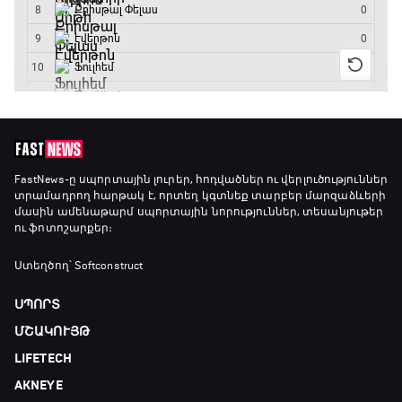
14:15 - 14:45
Ա սերիա. Յուվենտուս - Ֆիորենտինա
14:45 - 16:35
Գիրինգ Ափ
16:35 - 17:05
FastNews
-ը սպորտային լուրեր, հոդվածներ ու վերլուծություններ
տրամադրող հարթակ է, որտեղ կգտնեք տարբեր մարզաձևերի
մասին ամենաթարմ սպորտային նորություններ, տեսանյութեր
ու ֆոտոշարքեր։
Ա սերիա. Կոմո - Ռոմա
17:05 - 18:55
Ստեղծող՝ Softconstruct
ՍՊՈՐՏ
Շախմատի համաշխարհային շոու
ՄՇԱԿՈՒՅԹ
18:55 - 19:20
LIFETECH
AKNEYE
Մշակույթ և ֆուտբոլ