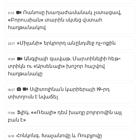
Ռանոսը խաղաժամանակ չստացավ,
21:13
«Բորուսիան» տարին սկսեց վստահ
հաղթանակով
«Միլանի» երկրորդ անընդմեջ ոչ-ոքին
20:17
Անգլիայի գավաթ. Մարտինելիի հեթ-
19:59
տրիկն ու «Արսենալի» խոշոր հաշվով
հաղթանակը
Սվիտոլինան կարիերայի 19-րդ
18:27
տիտղոսն է նվաճել
Ֆլիկ. ««Ռեալի» դեմ խաղը բոլորովին այլ
17:08
բան է»
Հոնկոնգ. Խաչանովը և Ռուբլյովը
16:18