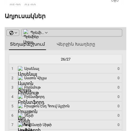
05:30 - 06:00
Աղյուսակներ
ԱԱ-2026, Փլեյ-օֆֆ, 1/16 եզրափակիչ.
Գերմանիա - Պարագվայ
06:00 - 09:00
Ա սերիա. Միլան - Կալյարի
09:00 - 10:50
Փ/Ֆ Սպասումներին հակառակ
10:50 - 11:40
Ա սերիա. Ինտեր - Վերոնա
11:40 - 14:15
Բացօթյա մարզական շոու