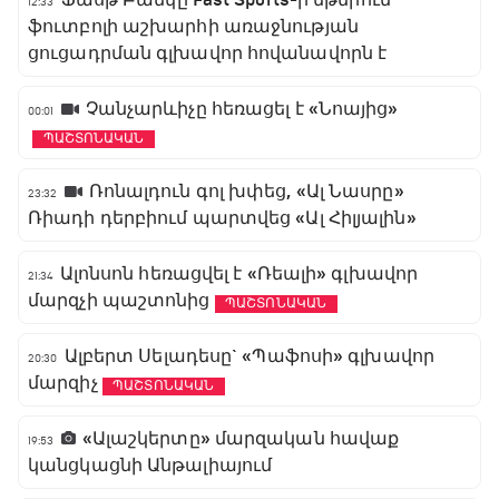
12:33
ֆուտբոլի աշխարհի առաջնության
ցուցադրման գլխավոր հովանավորն է
Չանչարևիչը հեռացել է «Նոայից»
00:01
ՊԱՇՏՈՆԱԿԱՆ
Ռոնալդուն գոլ խփեց, «Ալ Նասրը»
23:32
Ռիադի դերբիում պարտվեց «Ալ Հիլյալին»
Ալոնսոն հեռացվել է «Ռեալի» գլխավոր
21:34
մարզչի պաշտոնից
ՊԱՇՏՈՆԱԿԱՆ
Ալբերտ Սելադեսը` «Պաֆոսի» գլխավոր
20:30
մարզիչ
ՊԱՇՏՈՆԱԿԱՆ
«Ալաշկերտը» մարզական հավաք
19:53
կանցկացնի Անթալիայում