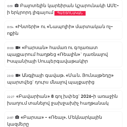
Բալոտելին կարեիրան կշարունակի ԱՄԷ-
13:51
ի երկրորդ լիգայում
ՊԱՇՏՈՆԱԿԱՆ
«Ինտերի» ու «Նապոլիի» մարտական ոչ-
01:54
ոքին
«Բարսան» համառ ու գոլառատ
01:03
պայքարում հաղթեց «Ռեալին»` դառնալով
Իսպանիայի Սուպերգավաթակիր
Անգլիայի գավաթ. «Ման. Յունայթեդը»
23:13
պարտվեց` դուրս մնալով պայքարից
«Բավարիան» 8 գոլ խփեց` 2026-ի առաջին
22:27
խաղում տանելով ջախջախիչ հաղթանակ
«Բարսա» - «Ռեալ». Մեկնարկային
21:57
կազմերը