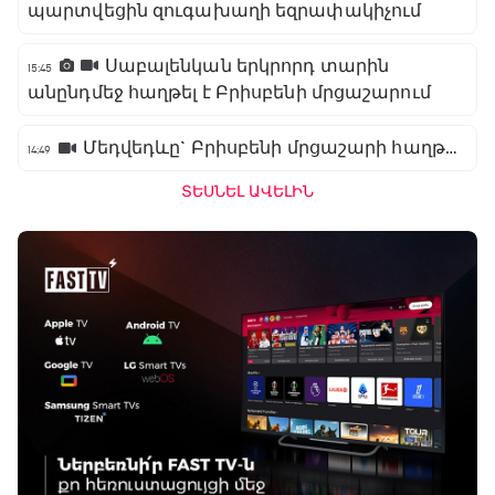
պարտվեցին զուգախաղի եզրափակիչում
Սաբալենկան երկրորդ տարին
15:45
անընդմեջ հաղթել է Բրիսբենի մրցաշարում
Մեդվեդևը` Բրիսբենի մրցաշարի հաղթող
14:49
ՏԵՍՆԵԼ ԱՎԵԼԻՆ