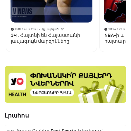
18:01 / 26.12.2025
• Այլ մարզաձևեր
20:24 / 22.12.20
3+1. Հայտնի են Հայաստանի
NBA-ի և F
լավագույն մարզիկները
հայտարար
Լրահոս
Ֆասթ Բանկը Fast Sports-ի եթերում