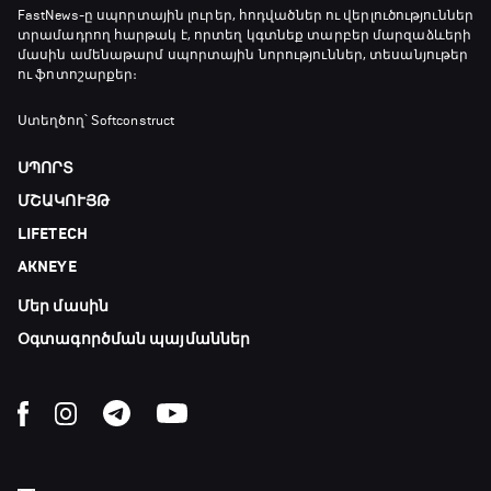
ԱԱ-2026, Փլեյ-օֆֆ, 3-րդ տեղի խաղ.
FastNews
-ը սպորտային լուրեր, հոդվածներ ու վերլուծություններ
տրամադրող հարթակ է, որտեղ կգտնեք տարբեր մարզաձևերի
Ֆրանսիա - Անգլիա
մասին ամենաթարմ սպորտային նորություններ, տեսանյութեր
18:50 - 21:10
ու ֆոտոշարքեր։
Փ/Ֆ Ամեն ինչ կամ ոչինչ. Մանչեսթեր Սիթի
Ստեղծող՝ Softconstruct
21:10 - 23:45
ՍՊՈՐՏ
ՄՇԱԿՈՒՅԹ
Մշակույթ և ֆուտբոլ
LIFETECH
23:45 - 00:00
AKNEYE
Մեր մասին
Օգտագործման պայմաններ