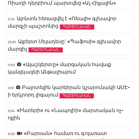
Ռիադի դերբիում պարտվեց «Ալ Հիլյալին»
Ալոնսոն հեռացվել է «Ռեալի» գլխավոր
21:34
մարզչի պաշտոնից
ՊԱՇՏՈՆԱԿԱՆ
Ալբերտ Սելադեսը` «Պաֆոսի» գլխավոր
20:30
մարզիչ
ՊԱՇՏՈՆԱԿԱՆ
«Ալաշկերտը» մարզական հավաք
19:53
կանցկացնի Անթալիայում
Բալոտելին կարեիրան կշարունակի ԱՄԷ-
13:51
ի երկրորդ լիգայում
ՊԱՇՏՈՆԱԿԱՆ
«Ինտերի» ու «Նապոլիի» մարտական ոչ-
01:54
ոքին
«Բարսան» համառ ու գոլառատ
01:03