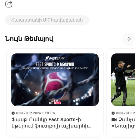
Հայաստանի Մ17 հավաքական
Նույն Թեմայով
12:33 / 11.06.2026
• ՍՊՈՐՏ
00:01 / 13.01.202
Ֆասթ Բանկը Fast Sports-ի
Չանչարև
եթերում ֆուտբոլի աշխարհի
«Նոայից»
առաջնության ցուցադրման
գլխավոր հովանավորն է