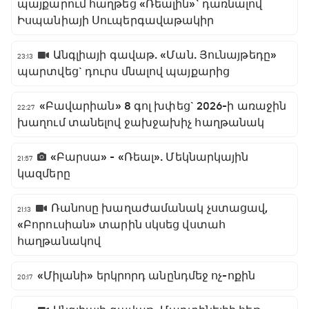
պայքարում հաղթեց «Ռեալին»` դառնալով
Իսպանիայի Սուպերգավաթակիր
Անգլիայի գավաթ. «Ման. Յունայթեդը»
23:13
պարտվեց` դուրս մնալով պայքարից
«Բավարիան» 8 գոլ խփեց` 2026-ի առաջին
22:27
խաղում տանելով ջախջախիչ հաղթանակ
«Բարսա» - «Ռեալ». Մեկնարկային
21:57
կազմերը
Ռանոսը խաղաժամանակ չստացավ,
21:13
«Բորուսիան» տարին սկսեց վստահ
հաղթանակով
«Միլանի» երկրորդ անընդմեջ ոչ-ոքին
20:17