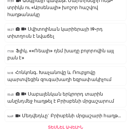
Անգլիայի գավաթ. Մարտինելիի հեթ-
19:59
տրիկն ու «Արսենալի» խոշոր հաշվով
հաղթանակը
Սվիտոլինան կարիերայի 19-րդ
18:27
տիտղոսն է նվաճել
Ֆլիկ. ««Ռեալի» դեմ խաղը բոլորովին այլ
17:08
բան է»
Հոնկոնգ. Խաչանովը և Ռուբլյովը
16:18
պարտվեցին զուգախաղի եզրափակիչում
Սաբալենկան երկրորդ տարին
15:45
անընդմեջ հաղթել է Բրիսբենի մրցաշարում
Մեդվեդևը` Բրիսբենի մրցաշարի հաղթող
14:49
ՏԵՍՆԵԼ ԱՎԵԼԻՆ