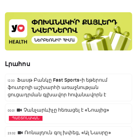
Լրահոս
Ֆասթ Բանկը Fast Sports-ի եթերում
12:33
ֆուտբոլի աշխարհի առաջնության
ցուցադրման գլխավոր հովանավորն է
Չանչարևիչը հեռացել է «Նոայից»
00:01
ՊԱՇՏՈՆԱԿԱՆ
Ռոնալդուն գոլ խփեց, «Ալ Նասրը»
23:32