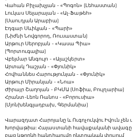
Վահան Բիչախչյան - «Պոգոն» (Լեհաստան)
Լուկաս Սելարայան - «Ալ-Ֆաթեհ»
(Սաուդյան Արաբիա)
Էդգար Սևիկյան - «Պարի»
(Նիժնի Նովգորոդ, Ռուսաստան)
Արթուր Սերոբյան - «Կասա Պիա»
(Պորտուգալիա)
Վբեյմար Անգուլո - «Ալաշկերտ»
Արտակ Դաշյան - «Փյունիկ»
Հովհաննես Հարությունյան - «Փյունիկ»
Արթուր Միրանյան - «Նոա»
Ժիրայր Շաղոյան - ԲԿՄԱ (Սոֆիա, Բուլղարիա)
Հրանտ-Լեոն Ռանոս - «Բորուսիա»
(Մյոնխենգլադբախ, Գերմանիա)
Վարազդատ Հարոյանը և Ուգոչուկվու Իվուն չեն մե
Խորվաթիա: Հայաստանի հավաքականի ավագը
բաց կթողնի հանդիպումը ընտրական փուլում