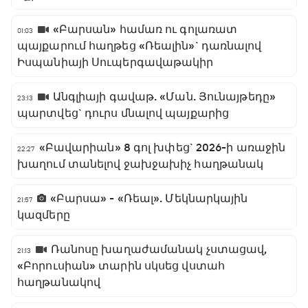
«Բարսան» համառ ու գոլառատ
01:03
պայքարում հաղթեց «Ռեալին»` դառնալով
Իսպանիայի Սուպերգավաթակիր
Անգլիայի գավաթ. «Ման. Յունայթեդը»
23:13
պարտվեց` դուրս մնալով պայքարից
«Բավարիան» 8 գոլ խփեց` 2026-ի առաջին
22:27
խաղում տանելով ջախջախիչ հաղթանակ
«Բարսա» - «Ռեալ». Մեկնարկային
21:57
կազմերը
Ռանոսը խաղաժամանակ չստացավ,
21:13
«Բորուսիան» տարին սկսեց վստահ
հաղթանակով