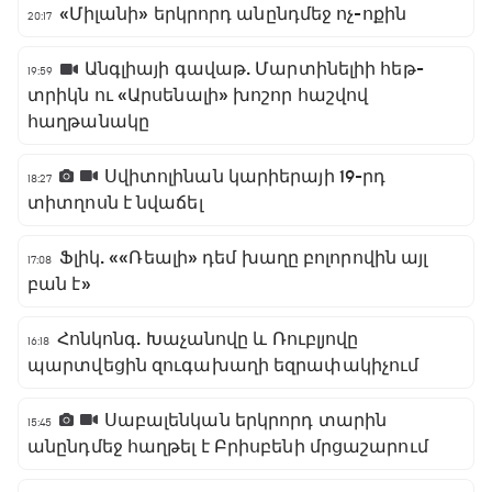
«Միլանի» երկրորդ անընդմեջ ոչ-ոքին
20:17
Անգլիայի գավաթ. Մարտինելիի հեթ-
19:59
տրիկն ու «Արսենալի» խոշոր հաշվով
հաղթանակը
Սվիտոլինան կարիերայի 19-րդ
18:27
տիտղոսն է նվաճել
Ֆլիկ. ««Ռեալի» դեմ խաղը բոլորովին այլ
17:08
բան է»
Հոնկոնգ. Խաչանովը և Ռուբլյովը
16:18
պարտվեցին զուգախաղի եզրափակիչում
Սաբալենկան երկրորդ տարին
15:45
անընդմեջ հաղթել է Բրիսբենի մրցաշարում