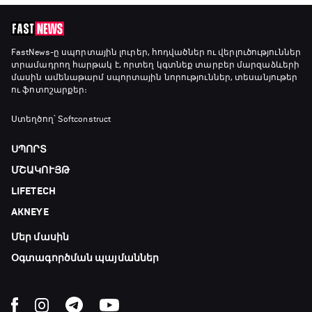
անատոմիա
21:00 - 23:20
Առագաստանավային սպորտ
FastNews
-ը սպորտային լուրեր, հոդվածներ ու վերլուծություններ
տրամադրող հարթակ է, որտեղ կգտնեք տարբեր մարզաձևերի
23:20 - 23:45
մասին ամենաթարմ սպորտային նորություններ, տեսանյութեր
ու ֆոտոշարքեր։
Մշակույթ և ֆուտբոլ
Ստեղծող՝ Softconstruct
23:45 - 00:00
ՍՊՈՐՏ
ՄՇԱԿՈՒՅԹ
LIFETECH
AKNEYE
Մեր մասին
Օգտագործման պայմաններ