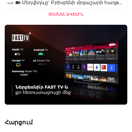
Մեդվեդևը` Բրիսբենի մրցաշարի հաղթող
14:49
ՏԵՍՆԵԼ ԱՎԵԼԻՆ
Հարցում