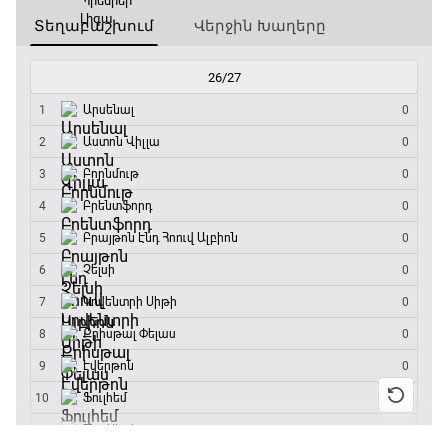
15:45 - 16:15
ԱԱ-2026, Փլեյ-օֆֆ, եզրափակիչ. Իսպանիա -
Արգենտինա
16:15 - 19:30
Լա լիգայի ստադիոնները
19:30 - 19:40
Գիրինգ Ափ
19:40 - 20:10
Ֆուտբոլի ազգեր
20:10 - 21:00
Փ/Ֆ Մաքս Ֆերստապեն. Չեմպիոնի