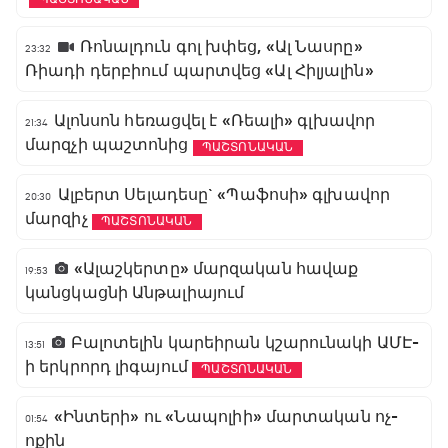
Ռոնալդուն գոլ խփեց, «Ալ Նասրը»
23:32
Ռիադի դերբիում պարտվեց «Ալ Հիլյալին»
Ալոնսոն հեռացվել է «Ռեալի» գլխավոր
21:34
մարզչի պաշտոնից
ՊԱՇՏՈՆԱԿԱՆ
Ալբերտ Սելադեսը` «Պաֆոսի» գլխավոր
20:30
մարզիչ
ՊԱՇՏՈՆԱԿԱՆ
«Ալաշկերտը» մարզական հավաք
19:53
կանցկացնի Անթալիայում
Բալոտելին կարեիրան կշարունակի ԱՄԷ-
13:51
ի երկրորդ լիգայում
ՊԱՇՏՈՆԱԿԱՆ
«Ինտերի» ու «Նապոլիի» մարտական ոչ-
01:54
ոքին