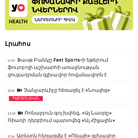
Լրահոս
Ֆասթ Բանկը Fast Sports-ի եթերում
12:33
ֆուտբոլի աշխարհի առաջնության
ցուցադրման գլխավոր հովանավորն է
Չանչարևիչը հեռացել է «Նոայից»
00:01
ՊԱՇՏՈՆԱԿԱՆ
Ռոնալդուն գոլ խփեց, «Ալ Նասրը»
23:32
Ռիադի դերբիում պարտվեց «Ալ Հիլյալին»
Ալոնսոն հեռացվել է «Ռեալի» գլխավոր
21:34