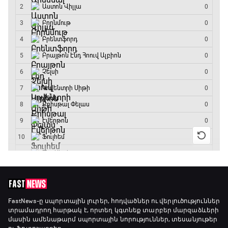
ԱԱ-2026, Փլեյ-օֆֆ, կիսաեզրափակիչ.
Անգլիա - Արգենտինա
13:20 - 15:20
GOAT. Ռեգբի
15:20 - 15:45
ԱԱ-2026, Փլեյ-օֆֆ, կիսաեզրափակիչ.
Ֆրանսիա - Իսպանիա
15:45 - 17:40
Փ/Ֆ Ակումբների աշխարհ
17:40 - 18:35
Լա լիգայի ստադիոնները
18:35 - 18:45
FastNews
-ը սպորտային լուրեր, հոդվածներ ու վերլուծություններ
տրամադրող հարթակ է, որտեղ կգտնեք տարբեր մարզաձևերի
մասին ամենաթարմ սպորտային նորություններ, տեսանյութեր