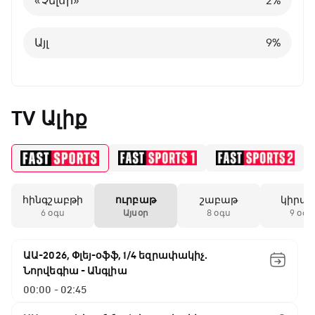
«Չելսի»
2
%
Այլ
8
%
Այլ
9
%
TV Ալիք
հինգշաբթի
ուրբաթ
շաբաթ
կիրա
6 օգս
Այսօր
8 օգս
9 օգս
ԱԱ-2026, Փլեյ-օֆֆ, 1/4 եզրափակիչ.
Նորվեգիա - Անգլիա
00:00 - 02:45