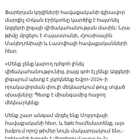
Ֆարերյան կղզիների հավաքականի գլխավոր
մարզիչ Հոկան Էրիկսոնը կարծիք է հայտնել
Ազգերի լիգայի վիճակահանության մասին: Նրա
թիմը մրցելու է Հայաստանի, Հյուսիսային
Մակեդոնիայի և Լատվիայի հավաքականների
հետ:
«Մենք չենք կարող դժգոհ լինել
վիճակահանությունից, բայց գոհ էլ չենք: Ազգերի
լիգայում պետք է չկրկնենք Եվրո-2024-ի
որակավորման փուլի մեկնարկում թույլ տված
սխալները: Պետք է միանգամից հաջող
մեկնարկենք:
Մենք շատ անգամ մրցել ենք Մոլդովայի
հավաքականի հետ, և եթե համեմատենք, այս
խմբում որոշ թիմեր նույն մակարդակում են»,-
էրիկսոնի խոսքն է մեջբերում roysni.fo-ն: