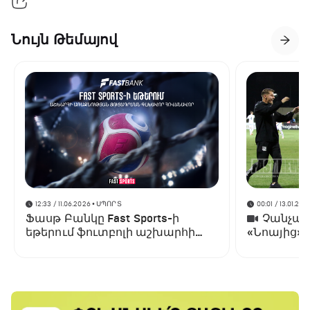
Նույն Թեմայով
12:33 / 11.06.2026
• ՍՊՈՐՏ
00:01 / 13.01.202
Ֆասթ Բանկը Fast Sports-ի
Չանչարև
եթերում ֆուտբոլի աշխարհի
«Նոայից»
առաջնության ցուցադրման
գլխավոր հովանավորն է