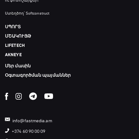
ու ֆոտոշարքեր։
GOAT. Ֆորմուլա 1-ի ավտոարշավորդներ
18:45 - 19:10
Ստեղծող՝ Softconstruct
ՍՊՈՐՏ
Ֆորմուլա 1. Հունգարիայի Գրան Պրի.
ՄՇԱԿՈՒՅԹ
Մրցարշավ
LIFETECH
19:10 - 21:30
AKNEYE
ԱԱ-2026, Փլեյ-օֆֆ, եզրափակիչ. Իսպանիա -
Արգենտինա
Մեր մասին
21:30 - 00:00
Օգտագործման պայմաններ
info@fastmedia.am
+374 60 90 00 09