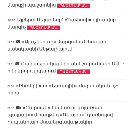
մարզչի պաշտոնից
ՊԱՇՏՈՆԱԿԱՆ
Ալբերտ Սելադեսը` «Պաֆոսի» գլխավոր
20:30
մարզիչ
ՊԱՇՏՈՆԱԿԱՆ
«Ալաշկերտը» մարզական հավաք
19:53
կանցկացնի Անթալիայում
Բալոտելին կարեիրան կշարունակի ԱՄԷ-
13:51
ի երկրորդ լիգայում
ՊԱՇՏՈՆԱԿԱՆ
«Ինտերի» ու «Նապոլիի» մարտական ոչ-
01:54
ոքին
«Բարսան» համառ ու գոլառատ
01:03
պայքարում հաղթեց «Ռեալին»` դառնալով
Իսպանիայի Սուպերգավաթակիր