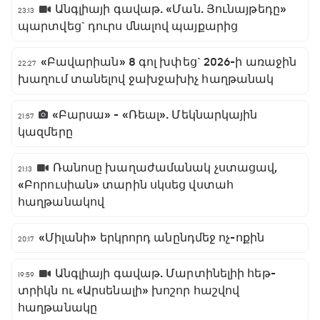
Անգլիայի գավաթ. «Ման. Յունայթեդը»
23:13
պարտվեց` դուրս մնալով պայքարից
«Բավարիան» 8 գոլ խփեց` 2026-ի առաջին
22:27
խաղում տանելով ջախջախիչ հաղթանակ
«Բարսա» - «Ռեալ». Մեկնարկային
21:57
կազմերը
Ռանոսը խաղաժամանակ չստացավ,
21:13
«Բորուսիան» տարին սկսեց վստահ
հաղթանակով
«Միլանի» երկրորդ անընդմեջ ոչ-ոքին
20:17
Անգլիայի գավաթ. Մարտինելիի հեթ-
19:59
տրիկն ու «Արսենալի» խոշոր հաշվով
հաղթանակը