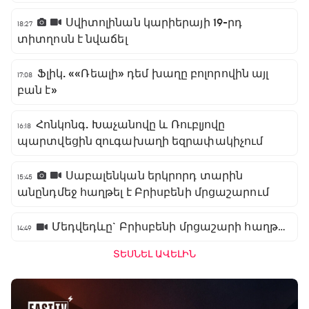
Սվիտոլինան կարիերայի 19-րդ
18:27
տիտղոսն է նվաճել
Ֆլիկ. ««Ռեալի» դեմ խաղը բոլորովին այլ
17:08
բան է»
Հոնկոնգ. Խաչանովը և Ռուբլյովը
16:18
պարտվեցին զուգախաղի եզրափակիչում
Սաբալենկան երկրորդ տարին
15:45
անընդմեջ հաղթել է Բրիսբենի մրցաշարում
Մեդվեդևը` Բրիսբենի մրցաշարի հաղթող
14:49
ՏԵՍՆԵԼ ԱՎԵԼԻՆ