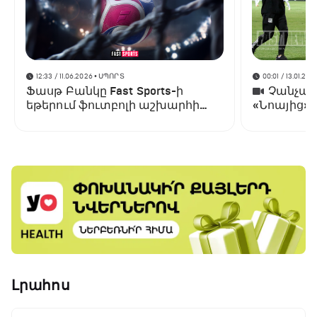
12:33 / 11.06.2026
• ՍՊՈՐՏ
00:01 / 13.01.202
Ֆասթ Բանկը Fast Sports-ի
Չանչարև
եթերում ֆուտբոլի աշխարհի
«Նոայից»
առաջնության ցուցադրման
գլխավոր հովանավորն է
Լրահոս