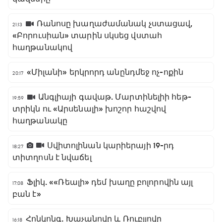
Ռանոսը խաղաժամանակ չստացավ,
21:13
«Բորուսիան» տարին սկսեց վստահ
հաղթանակով
«Միլանի» երկրորդ անընդմեջ ոչ-ոքին
20:17
Անգլիայի գավաթ. Մարտինելիի հեթ-
19:59
տրիկն ու «Արսենալի» խոշոր հաշվով
հաղթանակը
Սվիտոլինան կարիերայի 19-րդ
18:27
տիտղոսն է նվաճել
Ֆլիկ. ««Ռեալի» դեմ խաղը բոլորովին այլ
17:08
բան է»
Հոնկոնգ. Խաչանովը և Ռուբլյովը
16:18