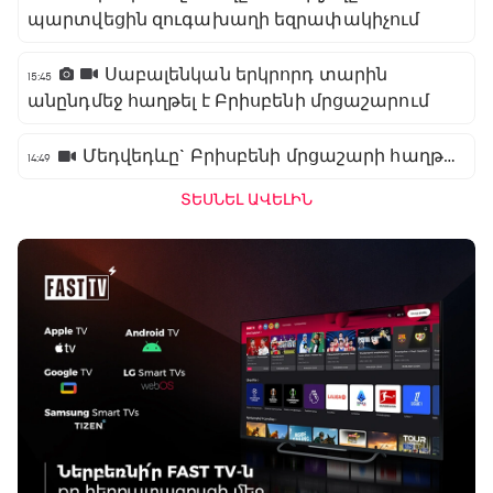
պարտվեցին զուգախաղի եզրափակիչում
Սաբալենկան երկրորդ տարին
15:45
անընդմեջ հաղթել է Բրիսբենի մրցաշարում
Մեդվեդևը` Բրիսբենի մրցաշարի հաղթող
14:49
ՏԵՍՆԵԼ ԱՎԵԼԻՆ