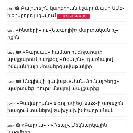
Բալոտելին կարեիրան կշարունակի ԱՄԷ-
13:51
ի երկրորդ լիգայում
ՊԱՇՏՈՆԱԿԱՆ
«Ինտերի» ու «Նապոլիի» մարտական ոչ-
01:54
ոքին
«Բարսան» համառ ու գոլառատ
01:03
պայքարում հաղթեց «Ռեալին»` դառնալով
Իսպանիայի Սուպերգավաթակիր
Անգլիայի գավաթ. «Ման. Յունայթեդը»
23:13
պարտվեց` դուրս մնալով պայքարից
«Բավարիան» 8 գոլ խփեց` 2026-ի առաջին
22:27
խաղում տանելով ջախջախիչ հաղթանակ
«Բարսա» - «Ռեալ». Մեկնարկային
21:57
կազմերը