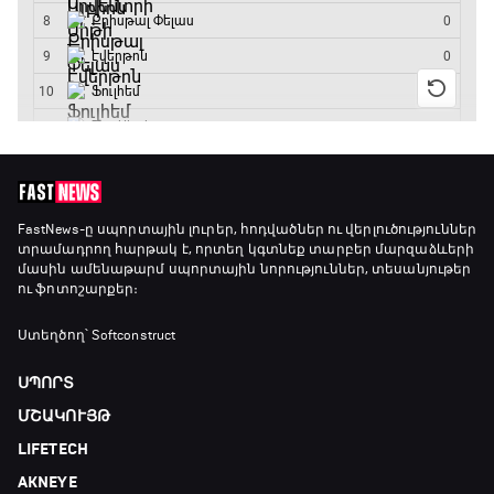
ԱԱ-2026, Փլեյ-օֆֆ, կիսաեզրափակիչ.
Ֆրանսիա - Իսպանիա
15:45 - 17:40
Փ/Ֆ Ակումբների աշխարհ
17:40 - 18:35
Լա լիգայի ստադիոնները
18:35 - 18:45
FastNews
-ը սպորտային լուրեր, հոդվածներ ու վերլուծություններ
տրամադրող հարթակ է, որտեղ կգտնեք տարբեր մարզաձևերի
մասին ամենաթարմ սպորտային նորություններ, տեսանյութեր
ու ֆոտոշարքեր։
GOAT. Ֆորմուլա 1-ի ավտոարշավորդներ
18:45 - 19:10
Ստեղծող՝ Softconstruct
ՍՊՈՐՏ
Ֆորմուլա 1. Հունգարիայի Գրան Պրի.
ՄՇԱԿՈՒՅԹ
Մրցարշավ
LIFETECH
19:10 - 21:30
AKNEYE