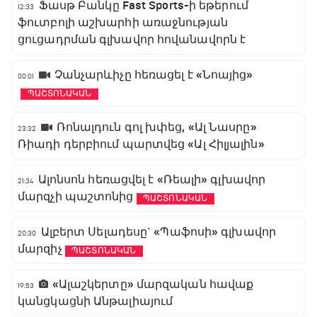
Ֆասթ Բանկը Fast Sports-ի եթերում
12:33
ֆուտբոլի աշխարհի առաջնության
ցուցադրման գլխավոր հովանավորն է
Չանչարևիչը հեռացել է «Նոայից»
00:01
ՊԱՇՏՈՆԱԿԱՆ
Ռոնալդուն գոլ խփեց, «Ալ Նասրը»
23:32
Ռիադի դերբիում պարտվեց «Ալ Հիլյալին»
Ալոնսոն հեռացվել է «Ռեալի» գլխավոր
21:34
մարզչի պաշտոնից
ՊԱՇՏՈՆԱԿԱՆ
Ալբերտ Սելադեսը` «Պաֆոսի» գլխավոր
20:30
մարզիչ
ՊԱՇՏՈՆԱԿԱՆ
«Ալաշկերտը» մարզական հավաք
19:53
կանցկացնի Անթալիայում