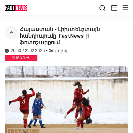
Հայաստան - Լիխտենշտայն
հանդիպումը` FastNews-ի
ֆոտոշարքում
20:00 / 21.02.2025
•
Ֆուտբոլ
ԲԱՑԱՌԻԿ