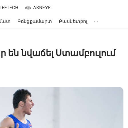
LIFETECH
AKNEYE
մատ
Բռնցքամարտ
Բասկետբոլ
ր են նվաճել Ստամբուլում