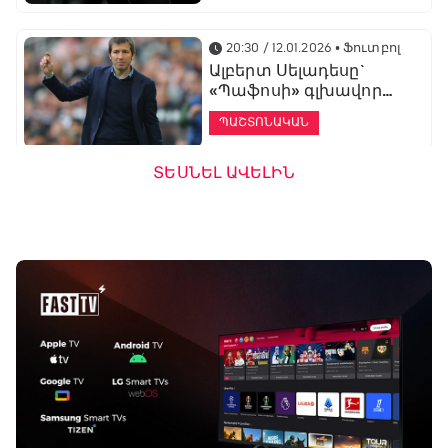
20:30 / 12.01.2026
• Ֆուտբոլ
Ալբերտ Սելադեսը`
«Պաֆոսի» գլխավոր
մարզիչ
ՊԱՇՏՈՆԱԿԱՆ
ՏԵՍՆԵԼ ԱՎԵԼԻՆ
19:53 / 12.01.2026
• Ֆուտբոլ
«Ալաշկերտը»
մարզական հավաք
կանցկացնի
Անթալիայում
13:51 / 12.01.2026
• Ֆուտբոլ
Բալոտելին
կարեիրան կշարունակի
ԱՄԷ-ի երկրորդ լիգայում
ՊԱՇՏՈՆԱԿԱՆ