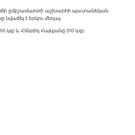
տ ոճի ըմբշամարտի աշխարհի պատանեկան
 նվաճել է երկու մեդալ։
 կգ) և Հենրիկ Հայկյանը (110 կգ)։