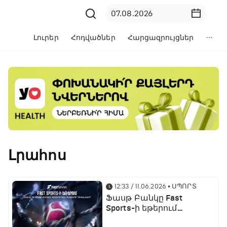
Լուրեր
Հոդվածներ
Հարցազրույցներ
Լրահոս
12:33 / 11.06.2026
• ՍՊՈՐՏ
Ֆասթ Բանկը Fast
Sports-ի եթերում
ֆուտբոլի աշխարհի