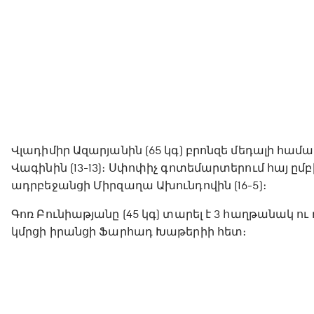
Վլադիմիր Ազարյանին (65 կգ) բրոնզե մեդալի հա
Վագինին (13-13)։ Սփոփիչ գոտեմարտերում հայ ըմբիշ
ադրբեջանցի Միրզաղա Ախունդովին (16-5)։
Գոռ Բունիաթյանը (45 կգ) տարել է 3 հաղթանակ ու
կմրցի իրանցի Ֆարհադ Խաթերիի հետ։