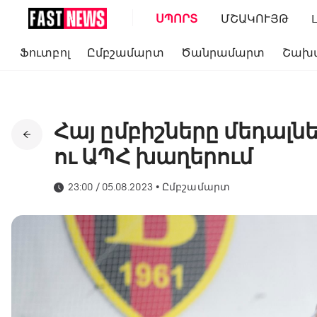
ՍՊՈՐՏ
ՄՇԱԿՈՒՅԹ
Ֆուտբոլ
Ըմբշամարտ
Ծանրամարտ
Շախ
Հայ ըմբիշները մեդալնե
ու ԱՊՀ խաղերում
23:00 / 05.08.2023
•
Ըմբշամարտ