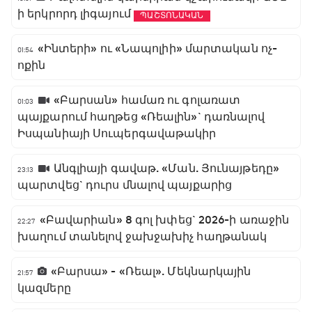
ի երկրորդ լիգայում
ՊԱՇՏՈՆԱԿԱՆ
«Ինտերի» ու «Նապոլիի» մարտական ոչ-
01:54
ոքին
«Բարսան» համառ ու գոլառատ
01:03
պայքարում հաղթեց «Ռեալին»` դառնալով
Իսպանիայի Սուպերգավաթակիր
Անգլիայի գավաթ. «Ման. Յունայթեդը»
23:13
պարտվեց` դուրս մնալով պայքարից
«Բավարիան» 8 գոլ խփեց` 2026-ի առաջին
22:27
խաղում տանելով ջախջախիչ հաղթանակ
«Բարսա» - «Ռեալ». Մեկնարկային
21:57
կազմերը