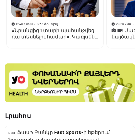
19:40 / 05.01.2026
• Ֆուտբոլ
23:20 / 30.12.20
«Նրանցից 1 տարի պահանջվեց
Մագնո
դա տեսնելու համար». Կառլսենը
կայծակնա
մեկնաբանել է Ամորիմի
աշխարհի 
հեռացումը
Լրահոս
Ֆասթ Բանկը Fast Sports-ի եթերում
12:33