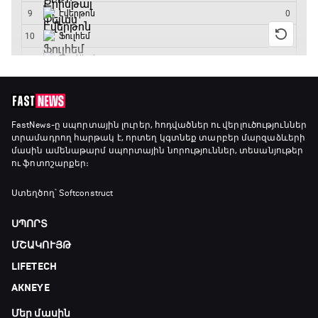
Արգենտինա - Շվեյցարիա
17:25 - 20:10
Լա լիգայի ստադիոնները
20:10 - 20:20
Անպարտելի. Ալեքս Ֆերգյուսոն
FastNews
-ը սպորտային լուրեր, հոդվածներ ու վերլուծություններ
տրամադրող հարթակ է, որտեղ կգտնեք տարբեր մարզաձևերի
20:20 - 20:45
մասին ամենաթարմ սպորտային նորություններ, տեսանյութեր
ու ֆոտոշարքեր։
Փ/Ֆ Ամեն ինչ կամ ոչինչ. Մանչեսթեր Սիթի
Ստեղծող՝ Softconstruct
20:45 - 23:25
ՍՊՈՐՏ
ՄՇԱԿՈՒՅԹ
GOAT. Խառը մենամարտեր
LIFETECH
23:25 - 23:50
AKNEYE
Մեր մասին
Փ/Ֆ Երազանքի թիմեր