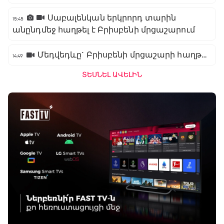
Սաբալենկան երկրորդ տարին
15:45
անընդմեջ հաղթել է Բրիսբենի մրցաշարում
Մեդվեդևը` Բրիսբենի մրցաշարի հաղթող
14:49
ՏԵՍՆԵԼ ԱՎԵԼԻՆ