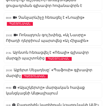
ֆուտբոլի աշխարհի առաջնության
ցուցադրման գլխավոր հովանավորն է
Չանչարևիչը հեռացել է «Նոայից»
00:01
ՊԱՇՏՈՆԱԿԱՆ
Ռոնալդուն գոլ խփեց, «Ալ Նասրը»
23:32
Ռիադի դերբիում պարտվեց «Ալ Հիլյալին»
Ալոնսոն հեռացվել է «Ռեալի» գլխավոր
21:34
մարզչի պաշտոնից
ՊԱՇՏՈՆԱԿԱՆ
Ալբերտ Սելադեսը` «Պաֆոսի» գլխավոր
20:30
մարզիչ
ՊԱՇՏՈՆԱԿԱՆ
«Ալաշկերտը» մարզական հավաք
19:53
կանցկացնի Անթալիայում
Բալոտելին կարեիրան կշարունակի ԱՄԷ-
13:51