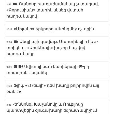
Ռանոսը խաղաժամանակ չստացավ,
21:13
«Բորուսիան» տարին սկսեց վստահ
հաղթանակով
«Միլանի» երկրորդ անընդմեջ ոչ-ոքին
20:17
Անգլիայի գավաթ. Մարտինելիի հեթ-
19:59
տրիկն ու «Արսենալի» խոշոր հաշվով
հաղթանակը
Սվիտոլինան կարիերայի 19-րդ
18:27
տիտղոսն է նվաճել
Ֆլիկ. ««Ռեալի» դեմ խաղը բոլորովին այլ
17:08
բան է»
Հոնկոնգ. Խաչանովը և Ռուբլյովը
16:18
պարտվեցին զուգախաղի եզրափակիչում