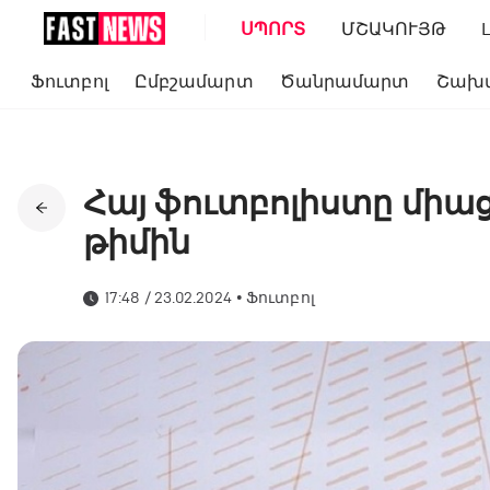
ՍՊՈՐՏ
ՄՇԱԿՈՒՅԹ
Ֆուտբոլ
Ըմբշամարտ
Ծանրամարտ
Շախ
Հայ ֆուտբոլիստը միացե
թիմին
17:48 / 23.02.2024
•
Ֆուտբոլ