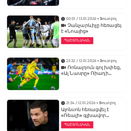
առաջնության
ցուցադրման գլխավոր
հովանավորն է
00:01 / 13.01.2026
• Ֆուտբոլ
Չանչարևիչը հեռացել
է «Նոայից»
ՊԱՇՏՈՆԱԿԱՆ
23:32 / 12.01.2026
• Ֆուտբոլ
Ռոնալդուն գոլ խփեց,
«Ալ Նասրը» Ռիադի
դերբիում պարտվեց «Ալ
Հիլյալին»
21:34 / 12.01.2026
• Ֆուտբոլ
Ալոնսոն հեռացվել է
«Ռեալի» գլխավոր
մարզչի պաշտոնից
ՊԱՇՏՈՆԱԿԱՆ