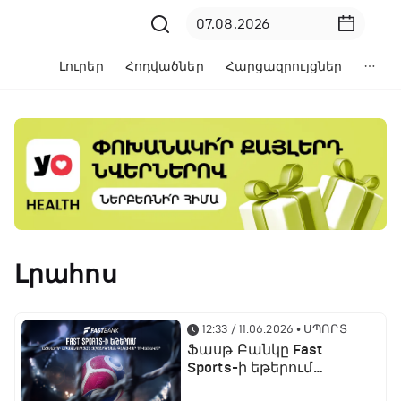
Լուրեր
Հոդվածներ
Հարցազրույցներ
Լրահոս
12:33 / 11.06.2026
• ՍՊՈՐՏ
Ֆասթ Բանկը Fast
Sports-ի եթերում
ֆուտբոլի աշխարհի