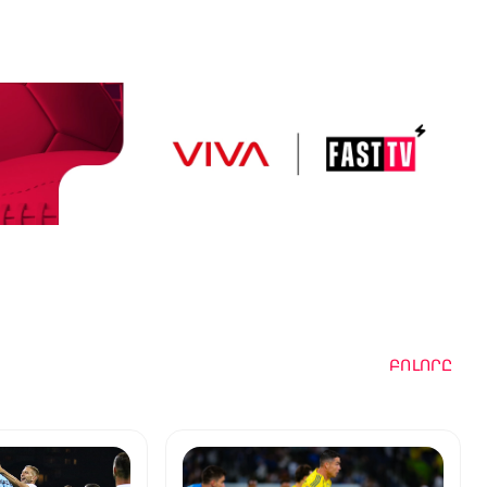
ԲՈԼՈՐԸ