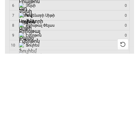
մրցաշարի հաղթող
ԱԱ-2026, Փլեյ-օֆֆ, կիսաեզրափակիչ.
Ֆրանսիա - Իսպանիա
15:45 - 17:40
13:55 / 11.01.2026
• Թենիս
Բուբլիկը հաղթեց
Փ/Ֆ Ակումբների աշխարհ
Հոնկոնգի մրցաշարում
17:40 - 18:35
և կարիերայում
առաջին անգամ կլինի
10-րդը
Լա լիգայի ստադիոնները
12:39 / 11.01.2026
• Ֆուտբոլ
18:35 - 18:45
Անգլիայի գավաթ.
«Չելսին» Ռոսենյորի
գլխավորությամբ
GOAT. Ֆորմուլա 1-ի ավտոարշավորդներ
առաջին խաղում
18:45 - 19:10
հաղթել է
11:38 / 11.01.2026
• Ֆուտբոլ
Ֆորմուլա 1. Հունգարիայի Գրան Պրի.
Ինչ դիտել այսօր
Մրցարշավ