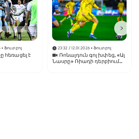
6
• Ֆուտբոլ
23:32 / 12.01.2026
• Ֆուտբոլ
ը հեռացել է
Ռոնալդուն գոլ խփեց, «Ալ
Նասրը» Ռիադի դերբիում
պարտվեց «Ալ Հիլյալին»