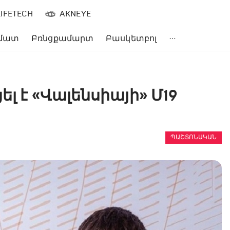
LIFETECH
AKNEYE
մատ
Բռնցքամարտ
Բասկետբոլ
լ է «Վալենսիայի» Մ19
ՊԱՇՏՈՆԱԿԱՆ