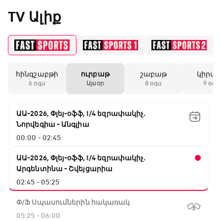
«Միլանի» երկրորդ
TV Ալիք
անընդմեջ ոչ-ոքին
19:59 / 11.01.2026
• Ֆուտբոլ
հինգշաբթի
ուրբաթ
շաբաթ
կիրա
Անգլիայի գավաթ.
6 օգս
Այսօր
8 օգս
9 օգս
Մարտինելիի հեթ-
տրիկն ու «Արսենալի»
խոշոր հաշվով
ԱԱ-2026, Փլեյ-օֆֆ, 1/4 եզրափակիչ.
հաղթանակը
Նորվեգիա - Անգլիա
00:00 - 02:45
18:27 / 11.01.2026
• Թենիս
Սվիտոլինան
ԱԱ-2026, Փլեյ-օֆֆ, 1/4 եզրափակիչ.
կարիերայի 19-րդ
Արգենտինա - Շվեյցարիա
տիտղոսն է նվաճել
02:45 - 05:25
Փ/Ֆ Սպասումներին հակառակ
17:08 / 11.01.2026
• Ֆուտբոլ
05:25 - 06:00