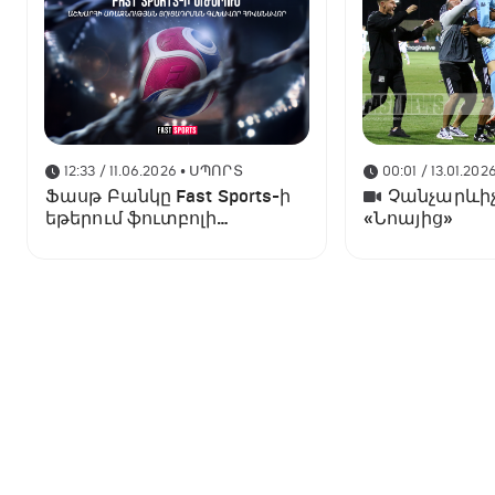
12:33 / 11.06.2026
• ՍՊՈՐՏ
00:01 / 13.01.202
Ֆասթ Բանկը Fast Sports-ի
Չանչարևիչ
եթերում ֆուտբոլի
«Նոայից»
աշխարհի առաջնության
ցուցադրման գլխավոր
հովանավորն է