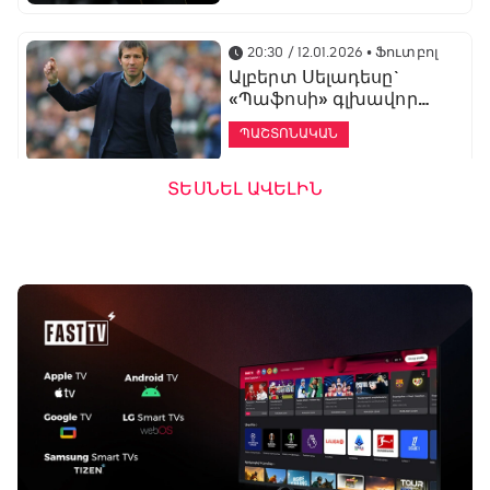
20:30 / 12.01.2026
• Ֆուտբոլ
Ալբերտ Սելադեսը`
«Պաֆոսի» գլխավոր
մարզիչ
ՊԱՇՏՈՆԱԿԱՆ
ՏԵՍՆԵԼ ԱՎԵԼԻՆ
19:53 / 12.01.2026
• Ֆուտբոլ
«Ալաշկերտը»
մարզական հավաք
կանցկացնի
Անթալիայում
13:51 / 12.01.2026
• Ֆուտբոլ
Բալոտելին
կարեիրան կշարունակի
ԱՄԷ-ի երկրորդ լիգայում
ՊԱՇՏՈՆԱԿԱՆ